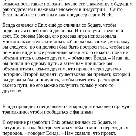
возможность также положит начало его знакомству с будущим
работодателем и важным человеком в индустрии – Сайто
Ёскэ, наиболее известным как продюсер серии NieR.
Ёсида связался с Enix ещё до слияния со Square, чтобы
поделиться своей идеей для игры. И та получила зелёный
свет. По словам Наоки, его ролевая игра использовала
многопользовательский опыт. «У игры был сюжет, которому
вы следуете, но он должен был быть построен так, чтобы вы
не могли видеть все различные ветви этого сюжета, пока не
объединитесь с кем-то другим, – объясняет Ёсида. – Итак, вы
бы пошли по одному пути, а затем вам пришлось бы
объединиться с кем-то другим, кто прошёл через другую
историю. Второй вариант: существовал бы предмет, который
вы должны были получить, чтобы изменить траекторию
своего пути, но его можно получить только у кого-то
другого».
Ёсида проводит специальную четырнадцатичасовую прямую
трансляцию, чтобы пообщаться с фанатами
В середине разработки Enix объединилась со Square, и
ситуация начала быстро меняться. «Было много переходных
периодов, – говорит Ёсида. – Нам сказали, что проект,