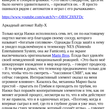
было ничего удивительного, – признаётся он. – Я просто
ошивался рядом с автоматом и играл с его рычажками».
https://www.youtube.com/watch?v=-OBSCZ8XFDc
Аркадный автомат Rally-X
Только когда Наоки исполнилось семь лет, он по-настоящему
ощутил магию игр благодаря своему соседу, которого
называет «богатым сопляком». Однажды Ёсида зашёл к нему
и увидел подключённую к телевизору NES (Nintendo
Entertainment System, она же Famicom), а на экране
высвечивалась оригинальная
Mario Bros
. Ёсида был удивлён
своей немедленной эмоциональной реакцией. «Это было моё
шокирующее вхождение в мир видеоигр, – говорит продюсер.
– В то время я думал, что телевизор предназначено только для
того, чтобы что-то смотреть – “пассивное СМИ”, как мы
сейчас говорим. Интерактивный элемент оказал на меня
огромное влияние». Казалось бы, механика Марио была
простой – прыгать по Гумбам и проходить по трубам, но
Наоки был поражён кооперативным элементом и тем, как он
меняет игровой процесс, несмотря на то, что в нём действуют
те же правила, что и в одиночных играх. «Поэтому, когда я
впервые сыграл в неё, где-то в глубине души я уже знал, что
однажды стану человеком, который создаёт игры», – говорит