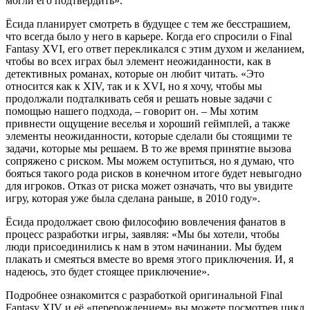
могли его подтвердить».
Ёсида планирует смотреть в будущее с тем же бесстрашием,
что всегда было у него в карьере. Когда его спросили о Final
Fantasy XVI, его ответ перекликался с этим духом и желанием,
чтобы во всех играх был элемент неожиданности, как в
детективных романах, которые он любит читать. «Это
относится как к XIV, так и к XVI, но я хочу, чтобы мы
продолжали подталкивать себя и решать новые задачи с
помощью нашего подхода, – говорит он. – Мы хотим
привнести ощущение веселья и хороший геймплей, а также
элементы неожиданности, которые сделали бы стоящими те
задачи, которые мы решаем. В то же время принятие вызова
сопряжено с риском. Мы можем оступиться, но я думаю, что
бояться такого рода рисков в конечном итоге будет невыгодно
для игроков. Отказ от риска может означать, что вы увидите
игру, которая уже была сделана раньше, в 2010 году».
Ёсида продолжает свою философию вовлечения фанатов в
процесс разработки игры, заявляя: «Мы бы хотели, чтобы
люди присоединились к нам в этом начинании. Мы будем
плакать и смеяться вместе во время этого приключения. И, я
надеюсь, это будет стоящее приключение».
Подробнее ознакомится с разработкой оригинальной Final
Fantasy XIV и её «перерождением» вы можете посмотрев цикл