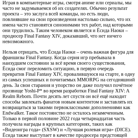
Играя в компьютерные игры, смотря аниме или сериалы, мы
часто не задумываемся об их создателях. Обычно результат
проекта – это заслуга всей команды, но есть люди,
повлиявшие на свои произведения настолько сильно, что их
имена часто становятся синонимами тех работ, над которыми
они трудились. Таким человеком является и Ёсида Наоки –
продюсер Final Fantasy XIV, доказавший, что нет ничего
невозможного.
Нельзя отрицать, что Ёсида Наоки – очень важная фигура для
франшизы Final Fantasy. Когда серия игр пребывала в
наихудшем состоянии за всё время своего существования,
Ёсида смог переломить ситуацию, в первую очередь
превратив Final Fantasy XIV, провалившуюся на старте, в одну
из самых успешных и почитаемых MMORPG на сегодняшний
день. За свои старания и упорство он даже получил почётное
прозвище Yoshi-P* во время разработки Final Fantasy XIV: A
Realm Reborn. Почти десять лет спустя он всё ещё находит
способы завлекать фанатов новым контентом и заставлять их
возвращаться за такими первоклассными дополнениями как
Endwalker. Такое постоянство не осталось незамеченным.
Только в первой половине 2022 года четырнадцатая часть
получила награды в крупных категориях, таких как
«Видеоигра года» (SXSW) и «Лучшая ролевая игра» (DICE).
Ёсида также выступает в качестве продюсера предстоящей