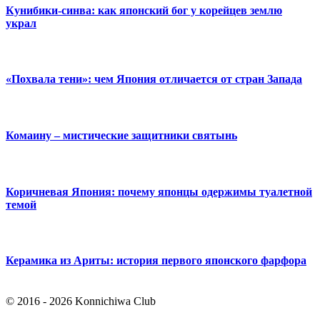
Кунибики-синва: как японский бог у корейцев землю
украл
«Похвала тени»: чем Япония отличается от стран Запада
Комаину – мистические защитники святынь
Коричневая Япония: почему японцы одержимы туалетной
темой
Керамика из Ариты: история первого японского фарфора
© 2016 - 2026 Konnichiwa Club