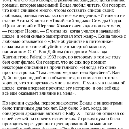
романы, которые маленький Ёсида любил читать. Он говорит,
что книг слишком много, чтобы составить список своих
любимых, однако несколько он всё же выделил: «И никого не
стало» Агаты Кристи и «Токийский зодиак» Симады Содзи.
«Цикл историй о Шерлоке Холмсе очень вдохновляет меня,
— говорит Наоки. — Я читал их, когда учился в начальной
школе, и меня сильно заинтриговал этот жанр». Ёсида также с
любовью отзывается о «Деле об убийстве в питомнике» —
сложном детективе об убийстве в запертой комнате,
написанном С. С. Ван Дайном (псевдоним Уилларда
Хантингтона Райта) в 1933 году, по которому в том же году
был снят фильм. Он говорит, что до сих пор помнит
некоторые описания из прочитанного: «Иногда это очень
простая строчка: “Там лежало мертвое тело Брисбена”. Ван
Дайн не дал подробного объяснения, но описал он это так
хорошо, что это врезалось мне в память. Я учился в начальной
школе, когда впервые прочитал эту историю, и она всё ещё
всё ещё оказывает влияние на меня».
По иронии судьбы, первое знакомство Ёсиды с видеоиграми
было типичным для тех лет. Ему было 5 лет, когда он
обнаружил аркадный автомат с Rally-X – тогда он отдыхал со
своей семьей на горячих источниках. Игрокам нужно было
проходить через уровни с центрированной на машинке
камерой и собирать флажки. «Это было стандартом, здесь не