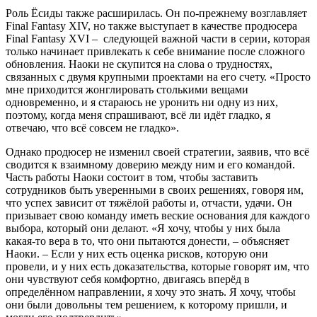
Роль Ёсиды также расширилась. Он по-прежнему возглавляет
Final Fantasy XIV, но также выступает в качестве продюсера
Final Fantasy XVI – следующей важной части в серии, которая
только начинает привлекать к себе внимание после сложного
обновления. Наоки не скупится на слова о трудностях,
связанных с двумя крупными проектами на его счету. «Просто
мне приходится жонглировать столькими вещами
одновременно, и я стараюсь не уронить ни одну из них,
поэтому, когда меня спрашивают, всё ли идёт гладко, я
отвечаю, что всё совсем не гладко».
Однако продюсер не изменил своей стратегии, заявив, что всё
сводится к взаимному доверию между ним и его командой.
Часть работы Наоки состоит в том, чтобы заставить
сотрудников быть уверенными в своих решениях, говоря им,
что успех зависит от тяжёлой работы и, отчасти, удачи. Он
призывает свою команду иметь веские основания для каждого
выбора, который они делают. «Я хочу, чтобы у них была
какая-то вера в то, что они пытаются донести, – объясняет
Наоки. – Если у них есть оценка рисков, которую они
провели, и у них есть доказательства, которые говорят им, что
они чувствуют себя комфортно, двигаясь вперёд в
определённом направлении, я хочу это знать. Я хочу, чтобы
они были довольны тем решением, к которому пришли, и