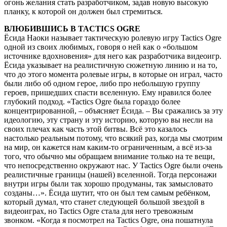
огонь желания стать разработчиком, задав новую высокую
планку, к которой он должен был стремиться.
ВЛЮБИВШИСЬ В TACTICS OGRE
Ёсида Наоки называет тактическую ролевую игру Tactics Ogre
одной из своих любимых, говоря о ней как о «большом
источнике вдохновения» для него как разработчика видеоигр.
Ёсида указывает на реалистичную сюжетную линию и на то,
что до этого момента ролевые игры, в которые он играл, часто
были либо об одном герое, либо про небольшую группу
героев, пришедших спасти вселенную. Ему нравился более
глубокий подход. «Tactics Ogre была гораздо более
концентрированной, – объясняет Ёсида. – Вы сражались за эту
идеологию, эту страну и эту историю, которую вы несли на
своих плечах как часть этой битвы. Всё это казалось
настолько реальным потому, что всякий раз, когда мы смотрим
на мир, он кажется нам каким-то ограниченным, а всё из-за
того, что обычно мы обращаем внимание только на те вещи,
что непосредственно окружают нас. У Tactics Ogre были очень
реалистичные границы (нашей) вселенной. Тогда персонажи
внутри игры были так хорошо продуманы, так замысловато
созданы…». Ёсида шутит, что он был тем самым ребёнком,
который думал, что станет следующей большой звездой в
видеоиграх, но Tactics Ogre стала для него тревожным
звонком. «Когда я посмотрел на Tactics Ogre, она пошатнула