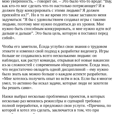
мою уверенность, – говорит он. – Это было что-то вроде: “Вау,
как кто-то мог сделать что-то настолько потрясающее? И я
должен буду конкурировать с этими людьми? Я должен
превзойти их?”. Но в то же время это также заставило меня
задуматься: “Я бы с удовольствием создавал игры с такими
людьми, поэтому мне нужно подняться до их уровня. Мне
нужно быть способным конкурировать, и мне нужно идти всё
дальше и дальше”. Это была цель, которую я поставил перед
собой».
Чтобы его заметили, Ёсида углубил свои знания о трудовом
этикете и изменил свой подход к разработке видеоигр. Игры
больше не создавались всего несколькими людьми: он
наблюдал, как растут команды, открывая всё новые вакансии
из-за сложностей с современным оборудованием. Ёсида знал,
что недостаточно овладеть одной дисциплиной – ему нужно
было знать как можно больше о каждом аспекте разработки.
«Мне хотелось получить опыт во всём и вся. Если бы я многое
умел, то активно бы искал задачи, которые люди не захотели
бы решать сами».
Наоки выбрал несколько проблемных проектов, в которых
несколько раз менялись режиссёры и сценарий требовал
полной переработки, и предложил свои услуги. «Причина, по
которой я хотел это сделать, заключается в том, что при