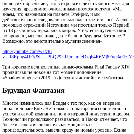
он до сих пор считает, что в игре всё ещё есть много мест для
изучения, дразня многочисленными возможностями: «Мы
знаем, что находимся на планете Этейрис, и мы
действительно исследовали только около трети из неё. А ещё с
помощью отражений Источника мы посетили только Первый
из 13 различных зеркальных миров. У нас есть путешествия
во времени, мы ещё никогда не были в будущем. Кто знает?
Возможно, это действительно мультивселенная».
http://youtube.com/watch?
v=kf8Rpng4UEk&list=PLQ29LTPm_mfeDzqb4R6Mj6Fup3aElzi
Три короткие великолепные аниме-рекламы Final Fantasy XIV,
продвигавшие новое на тот момент дополнение
«Shadowbringers» (2019 г.) Доступны английские субтитры
Будущая Фантазия
Многое изменилось для Ёсиды с тех пор, как он впервые
попал в Square Enix. Не только с точки зрения собственного
успеха и самой компании, но и в игровой индустрии в целом.
Технологии продолжают развиваться, и Наоки отмечает, что
более высокая вычислительная мощность и
производительность вывели среду на новый уровень. Ёсида