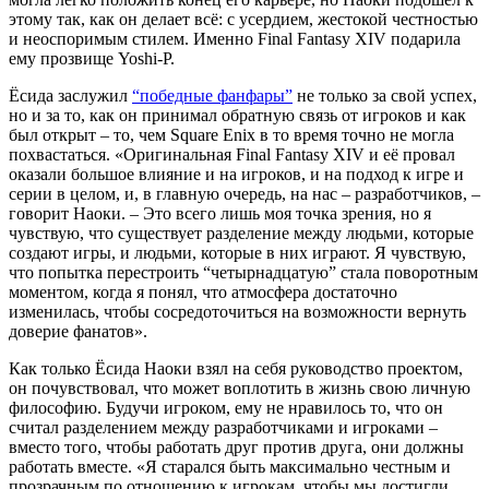
этому так, как он делает всё: с усердием, жестокой честностью
и неоспоримым стилем. Именно Final Fantasy XIV подарила
ему прозвище Yoshi-P.
Ёсида заслужил
“победные фанфары”
не только за свой успех,
но и за то, как он принимал обратную связь от игроков и как
был открыт – то, чем Square Enix в то время точно не могла
похвастаться. «Оригинальная Final Fantasy XIV и её провал
оказали большое влияние и на игроков, и на подход к игре и
серии в целом, и, в главную очередь, на нас – разработчиков, –
говорит Наоки. – Это всего лишь моя точка зрения, но я
чувствую, что существует разделение между людьми, которые
создают игры, и людьми, которые в них играют. Я чувствую,
что попытка перестроить “четырнадцатую” стала поворотным
моментом, когда я понял, что атмосфера достаточно
изменилась, чтобы сосредоточиться на возможности вернуть
доверие фанатов».
Как только Ёсида Наоки взял на себя руководство проектом,
он почувствовал, что может воплотить в жизнь свою личную
философию. Будучи игроком, ему не нравилось то, что он
считал разделением между разработчиками и игроками –
вместо того, чтобы работать друг против друга, они должны
работать вместе. «Я старался быть максимально честным и
прозрачным по отношению к игрокам, чтобы мы достигли