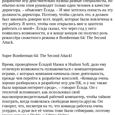
разработке игр действительно нужны разные специалисты, но
обычно всем этим руководит только один человек в качестве
директора, – объясняет Ёсида. – И мне хотелось попасть на эту
должность директора. Поэтому, чтобы сделать это, я должен
был завоевать доверие всех людей, которые были вовлечены в
эту работу. Я хотел, чтобы они открылись мне и захотели
работать со мной». Ёсида сказал, что через год у него
появились возможности, и в конце концов он получил роль
режиссёра сюжетного режима в Bomberman 64: The Second
Attack.
Super Bomberman 64: The Second Attack!
Время, проведённое Ёсидой Наоки в Hudson Soft, дало ему
отличную возможность познакомиться с компьютерными
играми, с которых компания начинала свою деятельность,
прежде чем перейти к разработке консолей. «Команда очень
хорошо разбиралась в разработке игр для ПК, и у нас также
была хорошая интернет-среда», – говорит Ёсида. Он с
теплотой вспоминает, как использовал свой
высокопроизводительный рабочий компьютер, чтобы тайком
поиграть, когда появлялась свободная минута-другая. Он
говорит, что, несмотря на то, что команда работала очень
усердно, в душе все её члены тоже были геймерами, поэтому