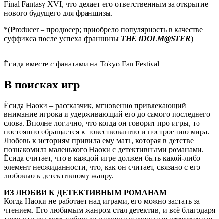
Final Fantasy XVI, что делает его ответственным за открытие
нового будущего для франшизы.
*(
P
roducer – продюсер; приобрело популярность в качестве
суффикса после успеха франшизы
THE iDOLM@STER
)
Ёсида вместе с фанатами на Tokyo Fan Festival
В поисках игр
Ёсида Наоки – рассказчик, мгновенно привлекающий
внимание игрока и удерживающий его до самого последнего
слова. Вполне логично, что когда он говорит про игры, то
постоянно обращается к повествованию и построению мира.
Любовь к историям привила ему мать, которая в детстве
познакомила маленького Наоки с детективными романами.
Ёсида считает, что в каждой игре должен быть какой-либо
элемент неожиданности, что, как он считает, связано с его
любовью к детективному жанру.
ИЗ ЛЮБВИ К ДЕТЕКТИВНЫМ РОМАНАМ
Когда Наоки не работает над играми, его можно застать за
чтением. Его любимым жанром стал детектив, и всё благодаря
тому, что его мать собирала различные западные детективные