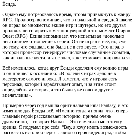
Ёсида.
Однако ему потребовалось время, чтобы привыкнуть к жанру
RPG. Продюсер вспоминает, что в начальной и средней школе
он играл во множество экшен-игр и шутеров, но его друзья
продолжали говорить о мегапопулярной в тот момент Dragon
Quest (RPG). Ёсида вспоминает, что испытывал «довольно
негативное» отношение к серии. Он не играл в неё, но, судя
по тому, что слышал, она была не в его вкусе. «Это игра, в
которой процессор генерирует числовые случайные события,
как игральные кости, и я не знал, как это может понравиться».
Всё изменилось, когда друг Ёсиды одолжил ему копию игры,
и он пришёл к осознанию: «В ролевых играх дело не в
мастерстве самого игрока. Я заметил, что у игрока есть
персонаж, который зарабатывает опыт, и за этим стоит
определённая история, а это были уже совсем другие
впечатления».
Примерно через год вышла оригинальная Final Fantasy, и это
изменило для Ёсиды всё. «Именно тогда я понял, что теперь
главный герой рассказывает историю, причём очень
драматично, – говорит Наоки. – Это изменило мою точку
зрения. Я подумал про себя: “Вау, я хочу иметь возможность
рассказать историю через главного героя видеоигры, чтобы