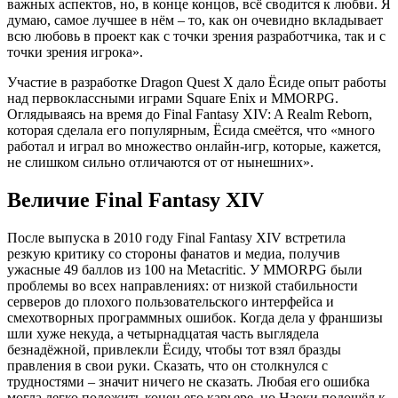
важных аспектов, но, в конце концов, всё сводится к любви. Я
думаю, самое лучшее в нём – то, как он очевидно вкладывает
всю любовь в проект как с точки зрения разработчика, так и с
точки зрения игрока».
Участие в разработке Dragon Quest X дало Ёсиде опыт работы
над первоклассными играми Square Enix и MMORPG.
Оглядываясь на время до Final Fantasy XIV: A Realm Reborn,
которая сделала его популярным, Ёсида смеётся, что «много
работал и играл во множество онлайн-игр, которые, кажется,
не слишком сильно отличаются от от нынешних».
Величие Final Fantasy XIV
После выпуска в 2010 году Final Fantasy XIV встретила
резкую критику со стороны фанатов и медиа, получив
ужасные 49 баллов из 100 на Metacritic. У MMORPG были
проблемы во всех направлениях: от низкой стабильности
серверов до плохого пользовательского интерфейса и
смехотворных программных ошибок. Когда дела у франшизы
шли хуже некуда, а четырнадцатая часть выглядела
безнадёжной, привлекли Ёсиду, чтобы тот взял бразды
правления в свои руки. Сказать, что он столкнулся с
трудностями – значит ничего не сказать. Любая его ошибка
могла легко положить конец его карьере, но Наоки подошёл к