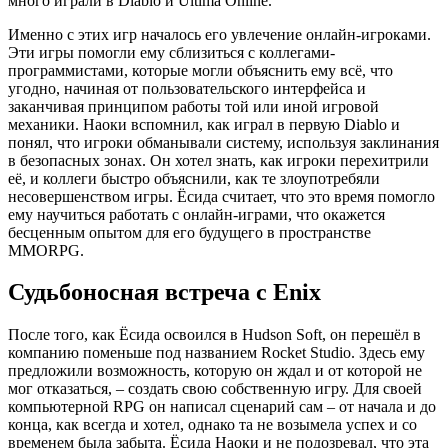
много играли в Diablo и Ultima Online.
Именно с этих игр началось его увлечение онлайн-игроками.
Эти игры помогли ему сблизиться с коллегами-
программистами, которые могли объяснить ему всё, что
угодно, начиная от пользовательского интерфейса и
заканчивая принципом работы той или иной игровой
механики. Наоки вспомнил, как играл в первую Diablo и
понял, что игроки обманывали систему, используя заклинания
в безопасных зонах. Он хотел знать, как игроки перехитрили
её, и коллеги быстро объяснили, как те злоупотребяли
несовершенством игры. Ёсида считает, что это время помогло
ему научиться работать с онлайн-играми, что окажется
бесценным опытом для его будущего в пространстве
MMORPG.
Судьбоносная встреча с Enix
После того, как Ёсида освоился в Hudson Soft, он перешёл в
компанию поменьше под названием Rocket Studio. Здесь ему
предложили возможность, которую он ждал и от которой не
мог отказаться, – создать свою собственную игру. Для своей
компьютерной RPG он написал сценарий сам – от начала и до
конца, как всегда и хотел, однако та не возымела успех и со
временем была забыта. Ёсида Наоки и не подозревал, что эта