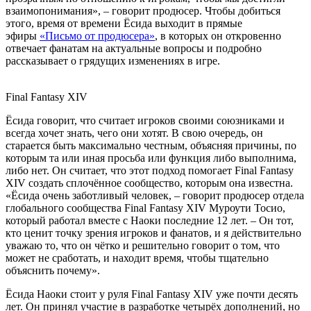
взаимопонимания», – говорит продюсер. Чтобы добиться
этого, время от времени Ёсида выходит в прямые
эфиры
«Письмо от продюсера»
, в которых он откровенно
отвечает фанатам на актуальные вопросы и подробно
рассказывает о грядущих изменениях в игре.
Final Fantasy XIV
Ёсида говорит, что считает игроков своими союзниками и
всегда хочет знать, чего они хотят. В свою очередь, он
старается быть максимально честным, объясняя причины, по
которым та или иная просьба или функция либо выполнима,
либо нет. Он считает, что этот подход помогает Final Fantasy
XIV создать сплочённое сообщество, которым она известна.
«Ёсида очень заботливый человек, – говорит продюсер отдела
глобального сообщества Final Fantasy XIV Муроути Тосио,
который работал вместе с Наоки последние 12 лет. – Он тот,
кто ценит точку зрения игроков и фанатов, и я действительно
уважаю то, что он чётко и решительно говорит о том, что
может не сработать, и находит время, чтобы тщательно
объяснить почему».
Ёсида Наоки стоит у руля Final Fantasy XIV уже почти десять
лет. Он принял участие в разработке четырёх дополнений, но