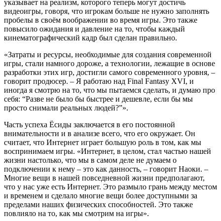
указывает на реализм, которого теперь могут достичь
видеоигры, говоря, что игрокам больше не нужно заполнять
пробелы в своём воображении во время игры. Это также
повысило ожидания и давление на то, чтобы каждый
кинематографический кадр был сделан правильно.
«Затраты и ресурсы, необходимые для создания современной
игры, стали намного дороже, а технологии, лежащие в основе
разработки этих игр, достигли самого современного уровня, –
говорит продюсер. – Я работаю над Final Fantasy XVI, и
иногда я смотрю на то, что мы пытаемся сделать, и думаю про
себя: “Разве не было бы быстрее и дешевле, если бы мы
просто снимали реальных людей?”».
Часть успеха Ёсиды заключается в его постоянной
внимательности и в анализе всего, что его окружает. Он
считает, что Интернет играет большую роль в том, как мы
воспринимаем игры. «Интернет, в целом, стал частью нашей
жизни настолько, что мы в самом деле не думаем о
подключении к нему – это как данность, – говорит Наоки. –
Многие вещи в нашей повседневной жизни предполагают,
что у нас уже есть Интернет. Это размыло грань между местом
и временем и сделало многие вещи более доступными за
пределами наших физических способностей. Это также
повлияло на то, как мы смотрим на игры».