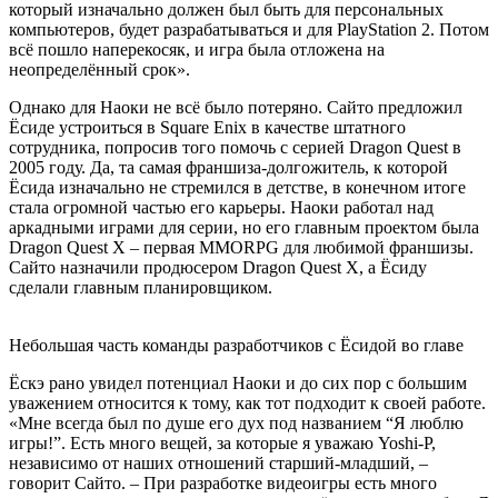
который изначально должен был быть для персональных
компьютеров, будет разрабатываться и для PlayStation 2. Потом
всё пошло наперекосяк, и игра была отложена на
неопределённый срок».
Однако для Наоки не всё было потеряно. Сайто предложил
Ёсиде устроиться в Square Enix в качестве штатного
сотрудника, попросив того помочь с серией Dragon Quest в
2005 году. Да, та самая франшиза-долгожитель, к которой
Ёсида изначально не стремился в детстве, в конечном итоге
стала огромной частью его карьеры. Наоки работал над
аркадными играми для серии, но его главным проектом была
Dragon Quest X – первая MMORPG для любимой франшизы.
Сайто назначили продюсером Dragon Quest X, а Ёсиду
сделали главным планировщиком.
Небольшая часть команды разработчиков с Ёсидой во главе
Ёскэ рано увидел потенциал Наоки и до сих пор с большим
уважением относится к тому, как тот подходит к своей работе.
«Мне всегда был по душе его дух под названием “Я люблю
игры!”. Есть много вещей, за которые я уважаю Yoshi-P,
независимо от наших отношений старший-младший, –
говорит Сайто. – При разработке видеоигры есть много