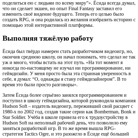
поделиться ею с людьми по всему миру”». Ёсида всегда думал,
что он сделает экшен, но опыт Final Fantasy заставил его
изменить своё видение будущего. Теперь его целью было
создать RPG, и она родилась из желания изобразить историю с
помощью этой интерактивной платформы.
Выполняя тяжёлую работу
Ёсида был твёрдо намерен стать разработчиком видеоигр, но,
окончив среднюю школу, он начал понимать, что сделал не так
уж и много, чтобы встать на этот путь. «На тот момент я
никогда по-настоящему не изучал ни программирование, ни
геймдизайн. У меня просто была эта странная уверенность в
себе, я думал: “О, однажды я стану геймдизайнером”. В то
время это были просто разговоры».
Затем Ёсида более серьёзно занялся программированием и
поступил в школу геймдизайна, которой руководила компания
Hudson Soft – издатель видеоигр, переживший свой расцвет с
1980-х по 2002 год, создав такие серии как Bomberman, Bonk и
Star Soldier. Учёба в школе привела его к трудоустройству в
Hudson Soft на неполный рабочий день, что позволило ему
заняться разработкой игр. В то же время вышла RPG-
стратегия Tactics Ogre, и это разожгло в Ёсиде ещё больший