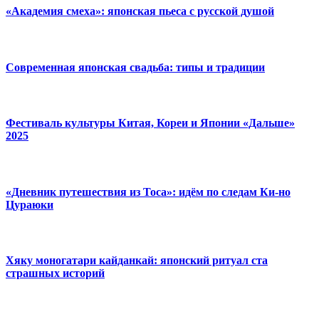
«Академия смеха»: японская пьеса с русской душой
Современная японская свадьба: типы и традиции
Фестиваль культуры Китая, Кореи и Японии «Дальше»
2025
«Дневник путешествия из Тоса»: идём по следам Ки-но
Цураюки
Хяку моногатари кайданкай: японский ритуал ста
страшных историй