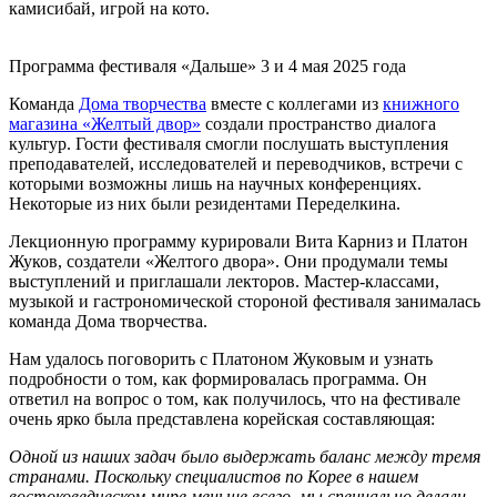
камисибай, игрой на кото.
Программа фестиваля «Дальше» 3 и 4 мая 2025 года
Команда
Дома творчества
вместе с коллегами из
книжного
магазина «Желтый двор»
создали пространство диалога
культур. Гости фестиваля смогли послушать выступления
преподавателей, исследователей и переводчиков, встречи с
которыми возможны лишь на научных конференциях.
Некоторые из них были резидентами Переделкина.
Лекционную программу курировали Вита Карниз и Платон
Жуков, создатели «Желтого двора». Они продумали темы
выступлений и приглашали лекторов. Мастер-классами,
музыкой и гастрономической стороной фестиваля занималась
команда Дома творчества.
Нам удалось поговорить с Платоном Жуковым и узнать
подробности о том, как формировалась программа. Он
ответил на вопрос о том, как получилось, что на фестивале
очень ярко была представлена корейская составляющая:
Одной из наших задач было выдержать баланс между тремя
странами. Поскольку специалистов по Корее в нашем
востоковедческом мире меньше всего, мы специально делали