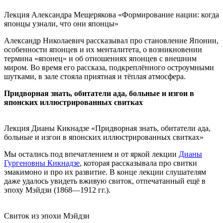
Лекция Александра Мещерякова «Формирование нации: когда
японцы узнали, что они японцы»
Александр Николаевич рассказывал про становление Японии,
особенности японцев и их менталитета, о возникновении
термина «японец» и об отношениях японцев с внешним
миром. Во время его рассказа, подкреплённого остроумными
шутками, в зале стояла приятная и тёплая атмосфера.
Придворная знать, обитатели ада, больные и изгои в
японских иллюстрированных свитках
Лекция Дианы Кикнадзе «Придворная знать, обитатели ада,
больные и изгои в японских иллюстрированных свитках»
Мы остались под впечатлением и от яркой лекции
Дианы
Гургеновны Кикнадзе
, которая рассказывала про свитки
эмакимоно и про их развитие. В конце лекции слушателям
даже удалось увидеть вживую свиток, отпечатанный ещё в
эпоху Мэйдзи (1868
—1912 гг.
).
Свиток из эпохи Мэйдзи