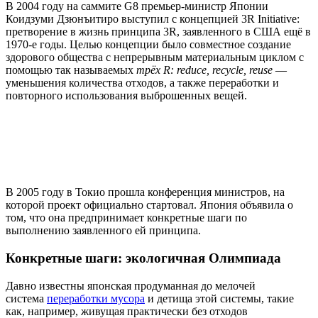
В 2004 году на саммите G8 премьер-министр Японии
Коидзуми Дзюнъитиро выступил с концепцией 3R Initiative:
претворение в жизнь принципа 3R, заявленного в США ещё в
1970-е годы. Целью концепции было совместное создание
здорового общества с непрерывным материальным циклом с
помощью так называемых
трёх R: reduce, recycle, reuse
—
уменьшения количества отходов, а также переработки и
повторного использования выброшенных вещей.
В 2005 году в Токио прошла конференция министров, на
которой проект официально стартовал. Япония объявила о
том, что она предпринимает конкретные шаги по
выполнению заявленного ей принципа.
Конкретные шаги: экологичная Олимпиада
Давно известны японская продуманная до мелочей
система
переработки мусора
и детища этой системы, такие
как, например, живущая практически без отходов