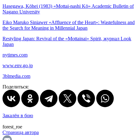
Hasegawa, Kōhei (1983) «Mottai-nashi Kō» Academic Bulletin of
Nagano University
Eiko Maruko Siniawer «Affluence of the Heart»: Wastefulness and
the Search for Meaning in Millennial Japan
Restyling Japan: Revival of the «Mottainai» Spirit, журнал Look
Japan
nytimes.com
www.env.go.jp
3blmedia.com
Поделиться:
Закалён в бою
forest_roe
Страница автора