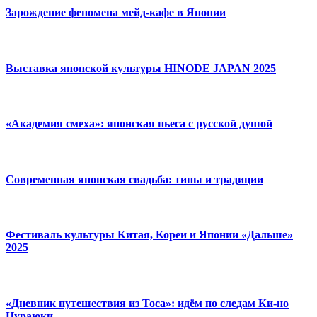
Зарождение феномена мейд-кафе в Японии
Выставка японской культуры HINODE JAPAN 2025
«Академия смеха»: японская пьеса с русской душой
Современная японская свадьба: типы и традиции
Фестиваль культуры Китая, Кореи и Японии «Дальше»
2025
«Дневник путешествия из Тоса»: идём по следам Ки-но
Цураюки