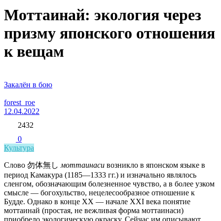
Моттаинай: экология через
призму японского отношения
к вещам
Закалён в бою
forest_roe
12.04.2022
2432
0
Культура
Слово 勿体無し
моттаинаси
возникло в японском языке в
период Камакура (1185—1333 гг.) и изначально являлось
сленгом, обозначающим болезненное чувство, а в более узком
смысле — богохульство, нецелесообразное отношение к
Будде. Однако в конце XX — начале XXI века понятие
моттаинай (простая, не вежливая форма моттаинаси)
приобрело экологическую окраску. Сейчас им описывают