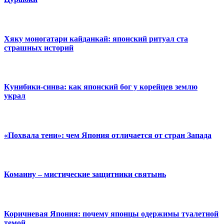
Хяку моногатари кайданкай: японский ритуал ста
страшных историй
Кунибики-синва: как японский бог у корейцев землю
украл
«Похвала тени»: чем Япония отличается от стран Запада
Комаину – мистические защитники святынь
Коричневая Япония: почему японцы одержимы туалетной
темой