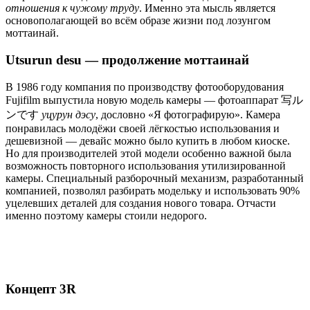
отношения к чужому труду
. Именно эта мысль является
основополагающей во всём образе жизни под лозунгом
моттаинай.
Utsurun desu — продолжение моттаинай
В 1986 году компания по производству фотооборудования
Fujifilm выпустила новую модель камеры — фотоаппарат 写ル
ンです
уцурун дэсу
, дословно «Я фотографирую». Камера
понравилась молодёжи своей лёгкостью использования и
дешевизной — девайс можно было купить в любом киоске.
Но для производителей этой модели особенно важной была
возможность повторного использования утилизированной
камеры. Специальный разборочный механизм, разработанный
компанией, позволял разбирать модельку и использовать 90%
уцелевших деталей для создания нового товара. Отчасти
именно поэтому камеры стоили недорого.
Концепт 3R