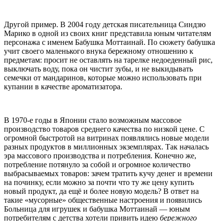
Другой пример. В 2004 году детская писательница Синдзю
Марико в одной из своих книг представила юным читателям
персонажа с именем Бабушка Моттаинай. По сюжету бабушка
учит своего маленького внука бережному отношению к
предметам: просит не оставлять на тарелке недоеденный рис,
выключать воду, пока он чистит зубы, и не выкидывать
семечки от мандаринов, которые можно использовать при
купании в качестве ароматизатора.
В 1970-е годы в Японии стало возможным массовое
производство товаров среднего качества по низкой цене. С
огромной быстротой на витринах появлялись новые модели
разных продуктов в миллионных экземплярах. Так началась
эра массового производства и потребления. Конечно же,
потребление потянуло за собой и огромное количество
выбрасываемых товаров: зачем тратить кучу денег и времени
на починку, если можно за почти что ту же цену купить
новый продукт, да ещё и более новую модель? В ответ на
такие «мусорные» общественные настроения и появились
Больница для игрушек и бабушка Моттаинай — юным
потребителям с детства хотели привить идею
бережного