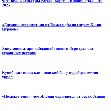
Фестиваль культуры Китая, Кореи и Японии «Дальше»
2025
«Дневник путешествия из Тоса»: идём по следам Ки-но
Цураюки
Хяку моногатари кайданкай: японский ритуал ста
страшных историй
Кунибики-синва: как японский бог у корейцев землю
украл
«Похвала тени»: чем Япония отличается от стран Запада