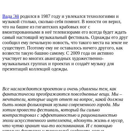
Вада Эй
родился в 1987 году и увлекался технологиями и
музыкой столько, сколько себя помнит. В юности он верил,
что на башне из гигантских крабовых ног с
вмонтированными в неё телевизорами его всегда будет ждать
самый настоящий музыкальный фестиваль. Однажды его друг
сообщил ему печальную новость, что такого места на земле не
существует. Поэтому ему не оставалось ничего другого, как
возвести такую башню самому. С 2009 года он активно
участвует во многих авангардных художественно-
музыкальных группах и проектах и создаёт музыку для
презентаций коллекций одежды.
Все наслаждаются проектом и очень удивлены тем, как
фантастически преображаются повседневные вещи. Мы –
мечтатели, которые ищут ответ на вопрос, какой должна
быть новая фольклорная музыка современного города. Мы
хотим провести фестиваль, который бы сильно
контрастировал с эффективностью и рациональностью
эпохи искусственного интеллекта, вдохнуть жизнь в мусор,
что чутко хранит чьи-то воспоминания. И с помощью
капельки фантазии и технологий создавать новые