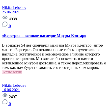
Nikita Lebedev
25.06.2021
4938
0
«Берсерк» – великое наследие Миуры Кэнтаро
В возрасте 54 лет скончался мангака Миура Кэнтаро, автор
манги «Берсерк». Он оставил после себя монументальное
наследие, эстетическое и коммерческое влияние которого
просто невероятно. Мы хотели бы освежить в памяти
оставленное Миурой достояние, а также порефлексировать о
том, как нам будет не хватать его и созданных им миров.
Технологии
Nikita Lebedev
16.06.2021
2497
0