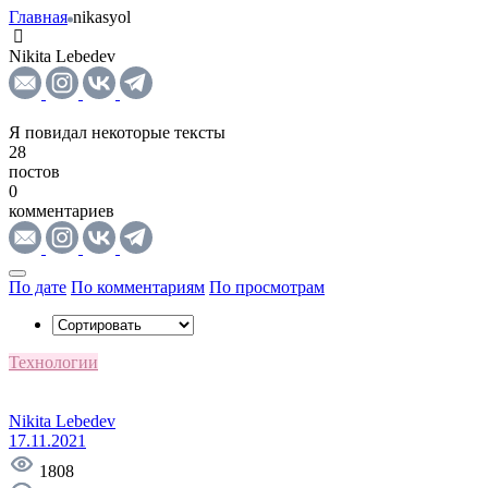
Главная
nikasyol
Nikita Lebedev
Я повидал некоторые тексты
28
постов
0
комментариев
По дате
По комментариям
По просмотрам
Технологии
Nikita Lebedev
17.11.2021
1808