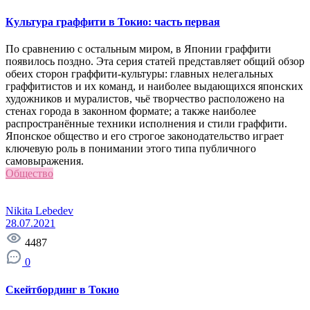
Культура граффити в Токио: часть первая
По сравнению с остальным миром, в Японии граффити
появилось поздно. Эта серия статей представляет общий обзор
обеих сторон граффити-культуры: главных нелегальных
граффитистов и их команд, и наиболее выдающихся японских
художников и муралистов, чьё творчество расположено на
стенах города в законном формате; а также наиболее
распространённые техники исполнения и стили граффити.
Японское общество и его строгое законодательство играет
ключевую роль в понимании этого типа публичного
самовыражения.
Общество
Nikita Lebedev
28.07.2021
4487
0
Скейтбординг в Токио