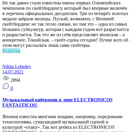
Не так давно стали известны имена первых Олимпийских
чемпионов по скейтбордингу, который был впервые включён
в перечень официальных дисциплин. Три из четырёх золотых
медали забрали японцы. Пускай, возможно, с Японией
скейтбординг не так тесно связан, но там это – одна из самых
больших субкультур, которая с каждым годом всё разрастается
и разрастается. Так что же из себя представляет японская – а
конкретнее, Токийская, – скейт-сцена сегодня? Лучше всех об
этом могут рассказать лишь сами скейтеры.
Культура
Nikita Lebedev
14.07.2021
2894
0
Музыкальный киберпанк в лице ELECTRONICOS
FANTASTICOS!
Япония известна многими вещами, например, передовыми
технологиями, сумасшедшей музыкальной сценой и
культурой «отаку». Так вот ребята из ELECTRONICOS