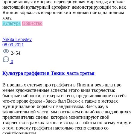
процветающая империя, перевернувшая мир моды; а также
настоящий культурный артефакт, демонстрирующий то, как
Япония ворвалась в европейский модный поезд на полном
ходу.
Культура
Общество
Nikita Lebedev
08.09.2021
2454
0
Культура граффити в Токио: часть третья
В прошлых статьях про граффити в Японии речь шла про
менее художественные аспекты этого вида творчества:
быстрые наброски, стикеры и теги, представляющие из себя
что-то вроде фразы «Здесь был Вася»; а также о методах
муниципальной борьбы с вандализмом. Здесь же, в
заключительной части, мы расскажем о наиболее выдающихся
представителях сцены, которые монетизируют своё
творчество в рамках закона и создают работы по всему миру, и
о том, почему граффити настолько тесно связано со
скейтбордингом.