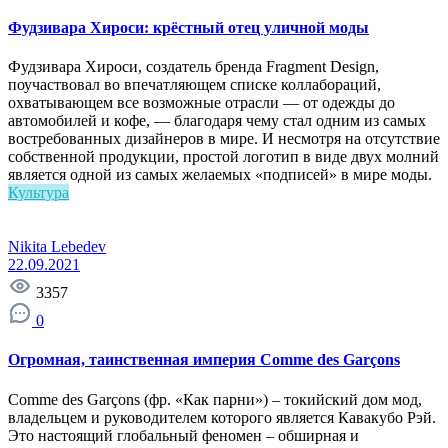
Фудзивара Хироси: крёстный отец уличной моды
Фудзивара Хироси, создатель бренда Fragment Design,
поучаствовал во впечатляющем списке коллабораций,
охватывающем все возможные отрасли — от одежды до
автомобилей и кофе, — благодаря чему стал одним из самых
востребованных дизайнеров в мире. И несмотря на отсутствие
собственной продукции, простой логотип в виде двух молний
является одной из самых желаемых «подписей» в мире моды.
Культура
Nikita Lebedev
22.09.2021
3357
0
Огромная, таинственная империя Comme des Garçons
Comme des Garçons (фр. «Как парни») – токийский дом мод,
владельцем и руководителем которого является Кавакубо Рэй.
Это настоящий глобальный феномен – обширная и