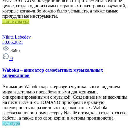
FANTASTICOS! объединили все эти три элемента в единое
целое, создав одно из самых странных оркестровых звучаний,
которые когда-либо можно было услышать, а также самые
причудливые инструменты.
Поп-культура
Nikita Lebedev
30.06.2021
3696
0
Waboku – аниматор самобытных музыкальных
видеоклипов
Анимация Waboku характеризуется уникальным видением
мира и детально проработанными движениями,
синхронизированными с музыкой. Созданные им видеоклипы
на песни Eve и ZUTOMAYO приобрели взрывную
популярность на различных видеохостингах. Waboku
рассказал новостному ресурсу Natalie о том, как создаются его
работы, а также про свои корни и методы производства.
Культура