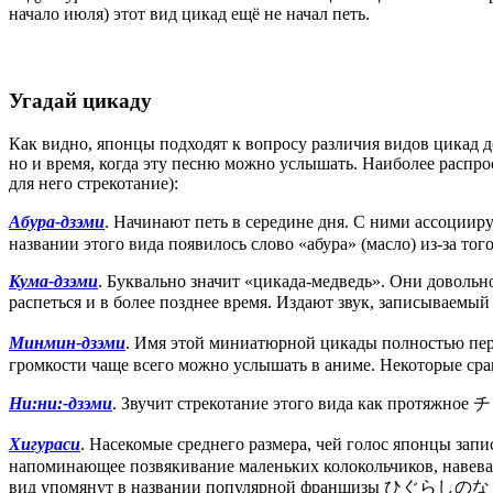
начало июля) этот вид цикад ещё не начал петь.
Угадай цикаду
Как видно, японцы подходят к вопросу различия видов цикад до
но и время, когда эту песню можно услышать. Наиболее распр
для него стрекотание):
Абура-дзэми
. Начинают петь в середине дня. С ними ассоци
названии этого вида появилось слово «абура» (масло) из-за то
Кума-дзэми
. Буквально значит «цикада-медведь». Они довольн
распеться и в более позднее время. Издают звук, записы
Минмин-дзэми
. Имя этой миниатюрной цикады полност
громкости чаще всего можно услышать в аниме. Некоторые сра
Ни:ни:-дзэми
. Звучит стрекотание этого вида как протяжно
Хигураси
. Насекомые среднего размера, чей голос японцы 
напоминающее позвякивание маленьких колокольчиков, навевае
вид упомянут в названии популярной франшизы ひぐら