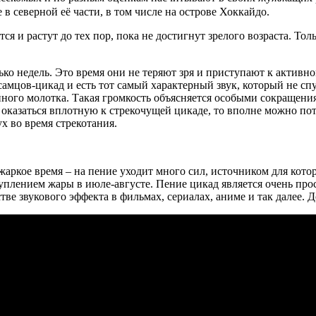
в северной её части, в том числе на острове Хоккайдо.
я и растут до тех пор, пока не достигнут зрелого возраста. Тол
ько недель. Это время они не теряют зря и приступают к актив
 самцов-цикад и есть тот самый характерный звук, который не с
ойного молотка. Такая громкость объясняется особыми сокраще
я оказаться вплотную к стрекочущей цикаде, то вполне можно по
х во время стрекотания.
жаркое время – на пение уходит много сил, источником для котор
уплением жары в июле-августе. Пение цикад является очень про
тве звукового эффекта в фильмах, сериалах, аниме и так далее. Д