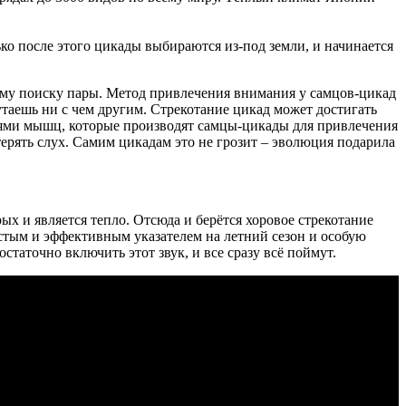
ько после этого цикады выбираются из-под земли, и начинается
ному поиску пары. Метод привлечения внимания у самцов-цикад
путаешь ни с чем другим. Стрекотание цикад может достигать
ниями мышц, которые производят самцы-цикады для привлечения
терять слух. Самим цикадам это не грозит – эволюция подарила
ых и является тепло. Отсюда и берётся хоровое стрекотание
стым и эффективным указателем на летний сезон и особую
остаточно включить этот звук, и все сразу всё поймут.