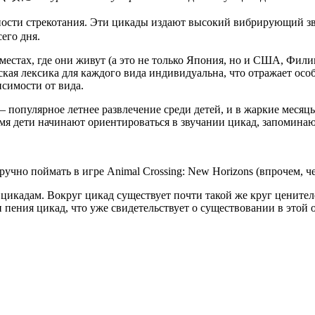
 особенности стрекотания. Эти цикады издают высокий в
его дня.
местах, где они живут (а это не только Япония, но и США, Фили
ая лексика для каждого вида индивидуальна, что отражает особ
исимости от вида.
 популярное летнее развлечение среди детей, и в жаркие месяцы
мя дети начинают ориентироваться в звучании цикад, запоминаю
но поймать в игре Animal Crossing: New Horizons (впрочем, чем
 цикадам. Вокруг цикад существует почти такой же круг ценител
 пения цикад, что уже свидетельствует о существовании в этой о