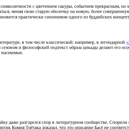
нь символичности с цветением сакуры, событием прекрасным, н
аться, меняя свою старую оболочку на новую, более совершенн
тановится практически синонимом одного из буддийских конце
тературе, в том числе классической: например, в легендарной
«
м сезоном и философский подтекст образа цикады делают его осо
 насекомые.
йку даже разгорелся спор в литературном сообществе. Спорили о
ритик Комия Тоётака доказал, что это описание Басё не соответс