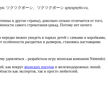
ибрирующий звук: ツクツクボーシ、ツクツクボーシ
цукуцукубо:си,
ппины и другие страны), довольно сильно отличается от того,
енности самого стрекотания цикад. Потому нет ничего
 нередко можно увидеть в парках детей с сачками и коробками,
т особенности расцветки и размеров, становясь настоящими
у удивляться – разработала игру японская компания Nintendo)
ей, как вокруг
японских поездов
и железнодорожных линий.
бласти как экспертов, так и просто любителей.