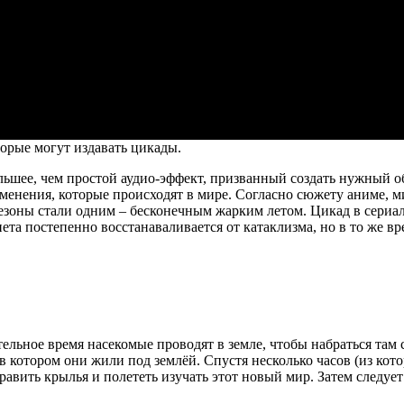
торые могут издавать цикады.
льшее, чем простой аудио-эффект, призванный создать нужный о
менения, которые происходят в мире. Согласно сюжету аниме, м
е сезоны стали одним – бесконечным жарким летом. Цикад в сери
та постепенно восстанаваливается от катаклизма, но в то же вр
льное время насекомые проводят в земле, чтобы набраться там 
 в котором они жили под землёй. Спустя несколько часов (из ко
авить крылья и полететь изучать этот новый мир. Затем следует