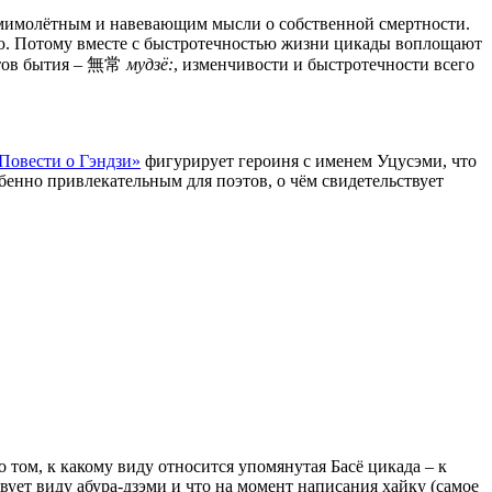
о мимолётным и навевающим мысли о собственной смертности.
ую. Потому вместе с быстротечностью жизни цикады воплощают
птов бытия – 無常
мудзё:
, изменчивости и быстротечности всего
Повести о Гэндзи»
фигурирует героиня с именем Уцусэми, что
бенно привлекательным для поэтов, о чём свидетельствует
 том, к какому виду относится упомянутая Басё цикада – к
твует виду абура-дзэми и что на момент написания хайку (самое