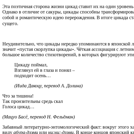
Эта поэтичная сторона жизни цикад ставит их на один урове
Однако в отличие от сакуры, цикады способны трансформиров
собой и романтическую идею перерождения. В итоге цикада с
сущего.
Неудивительно, что цикады нередко упоминаются в японской ли
значит «пустая скорлупка цикады». Чёткая ассоциация с летни
большое количество стихотворений, в которых фигурируют эти
Цикаду поймал,
Взглянул ей в глаза и понял –
подходит осень…
(Иида Дакоцу, перевод А. Долина)
Что за тишина!
Так пронзительны средь скал
Голоса цикад…
(Мацуо Басё, перевод Н. Фельдман)
Забавный литературно-энтомологический факт: вокруг этого ха
виду
абура-дзэми
или
ни:ни:-дзэми
. В конце концов японский к