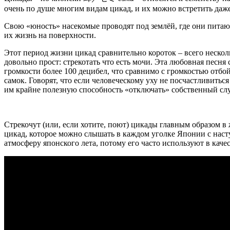
очень по душе многим видам цикад, и их можно встретить даже 
Свою «юность» насекомые проводят под землёй, где они питаютс
их жизнь на поверхности.
Этот период жизни цикад сравнительно короток – всего нескол
довольно прост: стрекотать что есть мочи. Эта любовная песня
громкости более 100 децибел, что сравнимо с громкостью отб
самок. Говорят, что если человеческому уху не посчастливитьс
им крайне полезную способность «отключать» собственный слу
Стрекочут (или, если хотите, поют) цикады главным образом в 
цикад, которое можно слышать в каждом уголке Японии с наст
атмосферу японского лета, потому его часто используют в качес