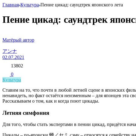
Главная
Культура
Пение цикад: саундтрек японского лета
Пение цикад: саундтрек японс
Матёрый автор
アンナ
02.07.2021
13802
0
Культура
Ставим на то, что почти в любой летней сцене в японских фил
ненавидеть, но факт остаётся неизменным – для японцев эта с
Рассказываем о том, как и когда поют цикады.
Летняя симфония
Для того, чтобы стать экспертами в пении цикад, придётся на
Цикады – по-японски 蝉／セミ
сэми
– относятся к семейству 