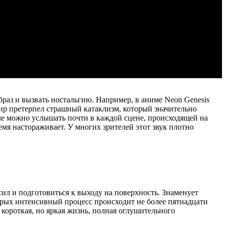
браз и вызвать ностальгию. Например, в аниме Neon Genesis
ир претерпел страшный катаклизм, который значительно
але можно услышать почти в каждой сцене, происходящей на
емя настораживает. У многих зрителей этот звук плотно
сил и подготовиться к выходу на поверхность. Знаменует
торых интенсивный процесс происходит не более пятнадцати
 короткая, но яркая жизнь, полная оглушительного