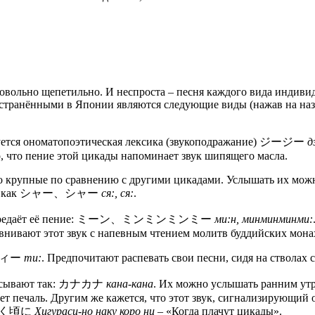
вольно щепетильно. И неспроста – песня каждого вида индивидуа
остранёнными в Японии являются следующие виды (нажав на назв
ируется ономатопоэтическая лексика (звукоподражание) ジージー
д
го, что пение этой цикады напоминает звук шипящего масла.
о крупные по сравнению с другими цикадами. Услышать их можно
ваемый как シャー、シャー
ся:, ся:
.
ью передаёт её пение: ミーン、ミンミンミンミー
ми:н, минминминми:
внивают этот звук с напевным чтением молитв буддийских мона
е チィー
ти:
. Предпочитают распевать свои песни, сидя на стволах 
записывают так: カナカナ
кана-кана
. Их можно услышать ранним утр
т печаль. Другим же кажется, что этот звук, сигнализирующий 
しのなく頃に
Хигураси-но наку коро ни
– «Когда плачут цикады».