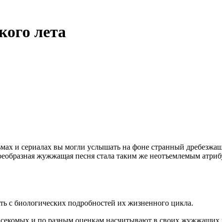
кого лета
ьмах и сериалах вы могли услышать на фоне странный дребезжащ
воеобразная жужжащая песня стала таким же неотъемлемым атрибу
чать с биологических подробностей их жизненного цикла.
насекомых и по разным оценкам насчитывают в своих жужжащих 