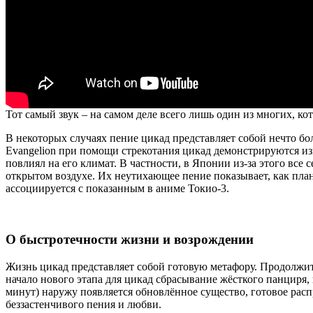
Тот самый звук – на самом деле всего лишь один из многих, ко
В некоторых случаях пение цикад представляет собой нечто бо
Evangelion при помощи стрекотания цикад демонстрируются из
повлиял на его климат. В частности, в Японии из-за этого вс
открытом воздухе. Их неутихающее пение показывает, как плане
ассоциируется с показанным в аниме Токио-3.
О быстротечности жизни и возрождении
Жизнь цикад представляет собой готовую метафору. Продолжите
начало нового этапа для цикад сбрасывание жёсткого панциря,
минут) наружу появляется обновлённое существо, готовое распр
беззастенчивого пения и любви.