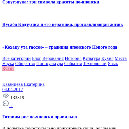
Сэцугэцука: три символа красоты по-японски
Кусаба Кадзухиса и его керамика, прославляющая жизнь
«Кохаку ута гассэн» – традиция японского Нового года
Все категории
Блог
Верования
История
Культура
Кухня
Места
Наука
Общество
Поп-культура
События
Технологии
Язык
Кухня
Казанцева Екатерина
04.04.2017
133319
2
Готовим рис по-японски правильно
В попытке самостоятельно приготовить суши, роллы или