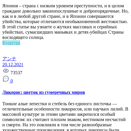
Япония – страна с низким уровнем преступности, и в целом
граждане довольно законопослушные и добропорядочные. Но,
как и в любой другой стране, и в Японии совершаются
убийства, которые отличаются необыкновенной жестокостью.
В этой статье вы узнаете о жутких массовых и серийных
убийствах, сумасшедших маньяках и детях-убийцах Страны
восходящего солнца.
Культура
アンナ
20.12.2021
73537
0
Ликорис: цветок из сумеречных миров
Тонкие алые лепестки и стебель без единого листочка —
отличительные особенности ликорисов, или паучьих лилий. В
массовой культуре за этими цветами закрепился особый
символизм: их считают плохим знаком, вестником несчастий
и смерти. На это повлияли в том числе разнообразные
художественные произведения, в которых ликорисы были