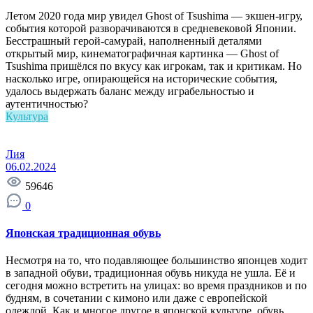
Летом 2020 года мир увидел Ghost of Tsushima — экшен-игру,
события которой разворачиваются в средневековой Японии.
Бесстрашный герой-самурай, наполненный деталями
открытый мир, кинематографичная картинка — Ghost of
Tsushima пришёлся по вкусу как игрокам, так и критикам. Но
насколько игре, опирающейся на исторические события,
удалось выдержать баланс между играбельностью и
аутентичностью?
Культура
Лия
06.02.2024
59646
0
Японская традиционная обувь
Несмотря на то, что подавляющее большинство японцев ходит
в западной обуви, традиционная обувь никуда не ушла. Её и
сегодня можно встретить на улицах: во время праздников и по
будням, в сочетании с кимоно или даже с европейской
одеждой. Как и многое другое в японской культуре, обувь