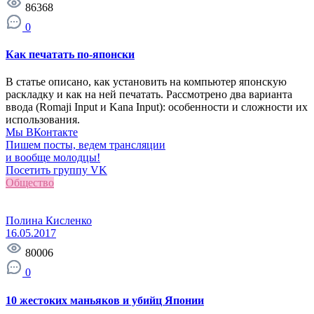
86368
0
Как печатать по-японски
В статье описано, как установить на компьютер японскую
раскладку и как на ней печатать. Рассмотрено два варианта
ввода (Romaji Input и Kana Input): особенности и сложности их
использования.
Мы ВКонтакте
Пишем посты, ведем трансляции
и вообще молодцы!
Посетить группу VK
Общество
Полина Кисленко
16.05.2017
80006
0
10 жестоких маньяков и убийц Японии