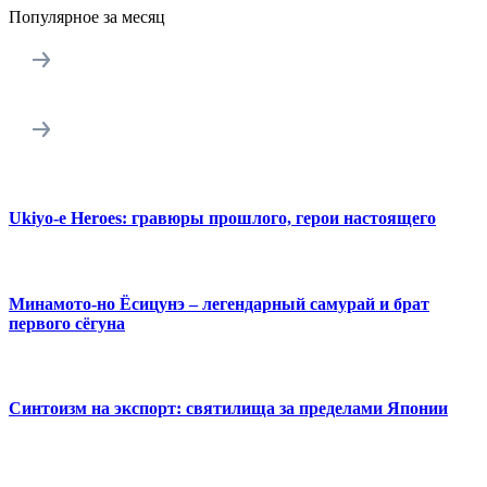
Популярное за месяц
Ukiyo-e Heroes: гравюры прошлого, герои настоящего
Минамото-но Ёсицунэ – легендарный самурай и брат
первого сёгуна
Синтоизм на экспорт: святилища за пределами Японии