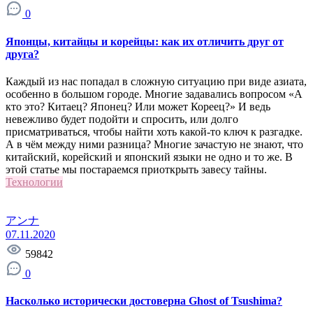
0
Японцы, китайцы и корейцы: как их отличить друг от
друга?
Каждый из нас попадал в сложную ситуацию при виде азиата,
особенно в большом городе. Многие задавались вопросом «А
кто это? Китаец? Японец? Или может Кореец?» И ведь
невежливо будет подойти и спросить, или долго
присматриваться, чтобы найти хоть какой-то ключ к разгадке.
А в чём между ними разница? Многие зачастую не знают, что
китайский, корейский и японский языки не одно и то же. В
этой статье мы постараемся приоткрыть завесу тайны.
Технологии
アンナ
07.11.2020
59842
0
Насколько исторически достоверна Ghost of Tsushima?