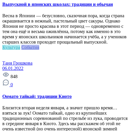
Выпускной в японских школах: традиции и обычаи
Весна в Японии — безусловно, сказочная пора, когда страна
окрашивается в нежный, пастельный цвет сакуры. Однако
Япония не просто красива в этот период — одновременно с
тем она ещё и весьма оживлённа, потому как именно в это
время у японских школьников начинается учёба, а у учеников
старших классов проходит прощальный выпускной.
Культура
События
Таня Грошкова
06.01.2022
848
0
Оомато тайкай: традиции Киото
Близится вторая неделя января, а значит пришло время…
взяться за лук! Оомато тайкай, одно из крупнейших
традиционных соревнований по стрельбе из лука, проводится
в середине января в Киото. Здесь мы расскажем об этой не
очень известной (но очень интересной) японской зимней