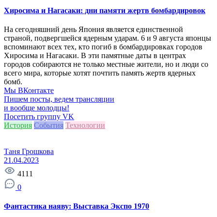
Хиросима и Нагасаки: дни памяти жертв бомбардировок
На сегодняшний день Япония является единственной
страной, подвергшейся ядерным ударам. 6 и 9 августа японцы
вспоминают всех тех, кто погиб в бомбардировках городов
Хиросима и Нагасаки. В эти памятные даты в центрах
городов собираются не только местные жители, но и люди со
всего мира, которые хотят почтить память жертв ядерных
бомб.
Мы ВКонтакте
Пишем посты, ведем трансляции
и вообще молодцы!
Посетить группу VK
История
События
Технологии
Таня Грошкова
21.04.2023
4111
0
Фантастика наяву: Выставка Экспо 1970