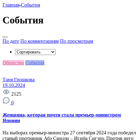
Главная
События
События
По дате
По комментариям
По просмотрам
Общество
События
Таня Грошкова
19.10.2024
2125
0
Женщина, которая почти стала премьер-министром
Японии
На выборах премьер-министра 27 сентября 2024 года победил
старый противник Абэ Синдзо – Исиба Сигэру. Против него