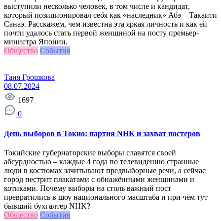
выступили несколько человек, в том числе и кандидат,
который позиционировал себя как «наследник» Абэ – Такаити
Санаэ. Расскажем, чем известна эта яркая личность и как ей
почти удалось стать первой женщиной на посту премьер-
министра Японии.
Общество
События
Таня Грошкова
08.07.2024
1697
0
День выборов в Токио: партия NHK и захват постеров
Токийские губернаторские выборы славятся своей
абсурдностью – каждые 4 года по телевидению странные
люди в костюмах зачитывают предвыборные речи, а сейчас
город пестрит плакатами с обнажёнными женщинами и
котиками. Почему выборы на столь важный пост
превратились в шоу национального масштаба и при чём тут
бывший бухгалтер NHK?
Общество
События