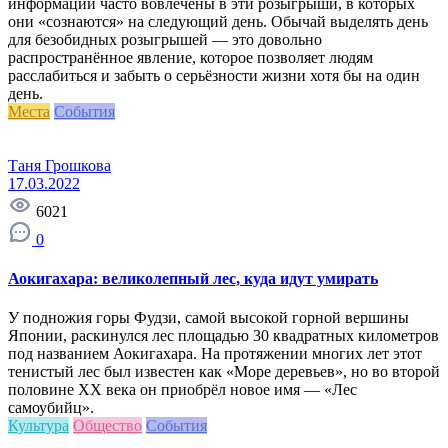
информации часто вовлечены в эти розыгрыши, в которых
они «сознаются» на следующий день. Обычай выделять день
для безобидных розыгрышей — это довольно
распространённое явление, которое позволяет людям
расслабиться и забыть о серьёзности жизни хотя бы на один
день.
Места
События
Таня Грошкова
17.03.2022
6021
0
Аокигахара: великолепный лес, куда идут умирать
У подножия горы Фудзи, самой высокой горной вершины
Японии, раскинулся лес площадью 30 квадратных километров
под названием Аокигахара. На протяжении многих лет этот
тенистый лес был известен как «Море деревьев», но во второй
половине ХХ века он приобрёл новое имя — «Лес
самоубийц».
Культура
Общество
События