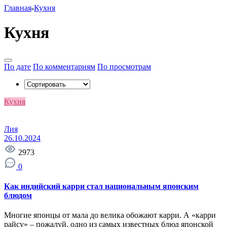
Главная
Кухня
Кухня
По дате
По комментариям
По просмотрам
Кухня
Лия
26.10.2024
2973
0
Как индийский карри стал национальным японским
блюдом
Многие японцы от мала до велика обожают карри. А «карри
райсу» – пожалуй, одно из самых известных блюд японской