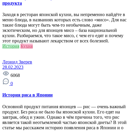
продукта
Заходя в ресторан японской кухни, вы непременно найдёте в
меню блюда, в названиях которых есть слово «мисо». Для нас
такие блюда могут быть чем-то необычным, даже
экзотическим, но для японцев мисо – база национальной
кухни. Разбираемся, что такое мисо, с чем его едят и почему
этот продукт называют лекарством от всех болезней.
История
Кухня
Леонид Зверев
28.02.2023
6068
0
История риса в Японии
Основной продукт питания японцев — рис — очень важный
продукт. Без риса не было бы японской кухни. Его едят на
завтрак, обед и ужин. Однако в чём причина того, что рис
является такой неотъемлемой частью японской диеты? В этой
статье мы расскажем историю появления риса в Японии и о