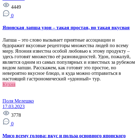
4449
0
Японская лапша удон – такая простая, но такая вкусная
Лапша – это слово вызывает приятные ассоциации и
будоражит вкусовые рецепторы множества людей по всему
миру. Япония известна особой любовью к этому продукту –
здесь готовят множество её разновидностей. Удон, пожалуй,
является одним из самых популярных и известных за рубежом
видом лапши. Расскажем, как готовят это простое, но
невероятно вкусное блюдо, и куда можно отправиться в
настоящий гастрономический «удонный» тур.
Кухня
Поля Мелешко
17.03.2023
3778
0
Мисо всему голова: вкус и польза основного японского