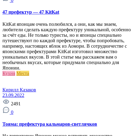
0
47 префектур — 47 KitKat
KitKat японцам очень полюбился, а они, как мы знаем,
любители сделать каждую префектуру уникальной, особенно
за счёт еды. Не только туристы, но и японцы специально
путешествуют по каждой префектуре, чтобы попробовать,
например, настоящих яблок из Аомори. В сотрудничестве с
японскими префектурами KitKat изготовил множество
уникальных вкусов. В этой статье мы расскажем вам о
необычных вкусах, которые придумали специально для
Японии.
Кухня
Места
Кирилл Казаков
23.09.2022
2491
0
Тояма: префектура кальмаров-светлячков
На территории Японии можно встретить множество