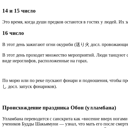
14 и 15 число
Это время, когда души предков остаются в гостях у людей. И
16 число
В этот день зажигают огни окуриби (送り火 досл. провожающие 
В этот день проходит множество мероприятий. Люди танцую
виде иероглифов, расположенные на горах.
По морю или по реке пускают фонари и подношения, чтобы пр
し досл. запуск фонариков).
Происхождение праздника Обон (улламбана)
Улламбана переводится с санскрита как «висение вверх ногами
учеников Будды Шакьямуни — узнал, что мать его после смерти о