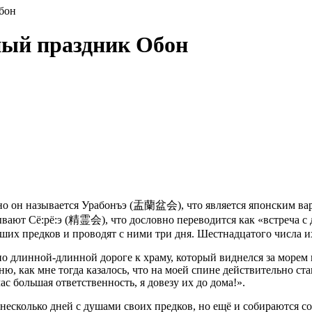
бон
ый праздник Обон
о он называется Урабонъэ (盂蘭盆会), что является японским вар
ают Сё:рё:э (精霊会), что дословно переводится как «встреча с 
ших предков и проводят с ними три дня. Шестнадцатого числа и
по длинной-длинной дороге к храму, который виднелся за морем
мню, как мне тогда казалось, что на моей спине действительно ста
ас большая ответственность, я довезу их до дома!».
т несколько дней с душами своих предков, но ещё и собираются 