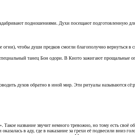
х задабривают подношениями. Духи посещают подготовленную для
огни), чтобы души предков смогли благополучно вернуться в с
т специальный танец Бон одори. В Киото зажигают прощальн
оводить духов обратно в иной мир. Эти ритуалы называются с
». Такое название звучит немного тревожно, но тому есть своё
казалась в аду, где в наказание за грехи её подвесили вниз гол