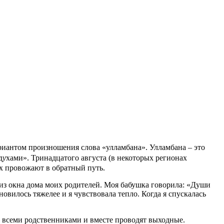
иантом произношения слова «улламбана». Улламбана – это
д
у
хами». Тринадцатого августа (в некоторых регионах
х провожают в обратный путь.
 из окна дома моих родителей. Моя бабушка говорила: «Души
новилось тяжелее и я чувствовала тепло. Когда я спускалась
со всеми родственниками и вместе проводят выходные.