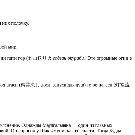
 них полочку.
вой мир.
ые огни пяти гор (五山送り火
годзан окуриби
). Это огромные огни в
ё:ро:нагаси (精霊流し досл. запуск для душ) то:ро:нагаси (灯篭流
 объяснение. Однажды Маудгальяяна — один из главных
овой. Он спросил у Шакьямуни, как её спасти. Тогда Будда