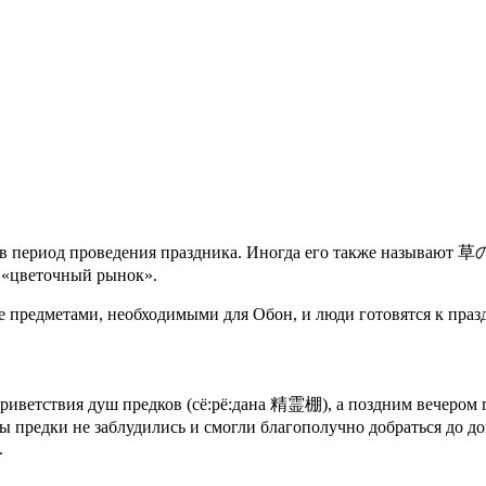
.
я в период проведения праздника. Иногда его также называют
«цветочный рынок».
е предметами, необходимыми для Обон, и люди готовятся к праз
приветствия душ предков (сё:рё:дана 精霊棚), а поздним вечеро
ы предки не заблудились и смогли благополучно добраться до д
.