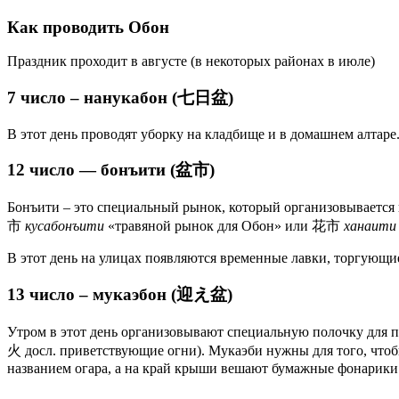
Как проводить Обон
Праздник проходит в августе (в некоторых районах в июле)
7 число – нанукабон (七日盆)
В этот день проводят уборку на кладбище и в домашнем алтаре
12 число — бонъити (盆市)
Бонъити – это специальный рынок, который организовываетс
市
кусабонъити
«травяной рынок для Обон» или 花市
ханаити
В этот день на улицах появляются временные лавки, торгующи
13 число – мукаэбон (迎え盆)
Утром в этот день организовывают специальную полочку для 
火 досл. приветствующие огни). Мукаэби нужны для того, чтоб
названием огара, а на край крыши вешают бумажные фонарики