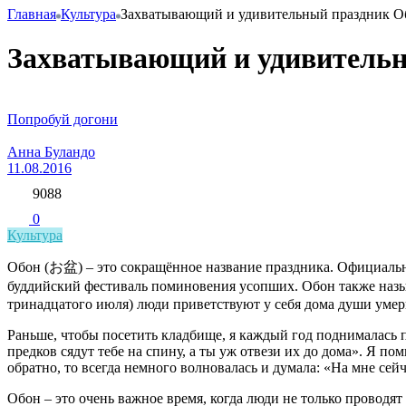
Главная
Культура
Захватывающий и удивительный праздник О
Захватывающий и удивительн
Попробуй догони
Анна Буландо
11.08.2016
9088
0
Культура
Обон (お盆) – это сокращённое название праздника. Официальн
буддийский фестиваль поминовения усопших. Обон также назыв
тринадцатого июля) люди приветствуют у себя дома души умер
Раньше, чтобы посетить кладбище, я каждый год поднималась 
предков сядут тебе на спину, а ты уж отвези их до дома». Я по
обратно, то всегда немного волновалась и думала: «На мне сейч
Обон – это очень важное время, когда люди не только проводя