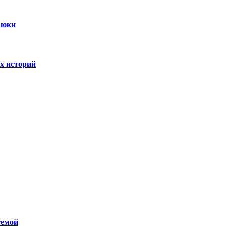
аюки
х историй
темой