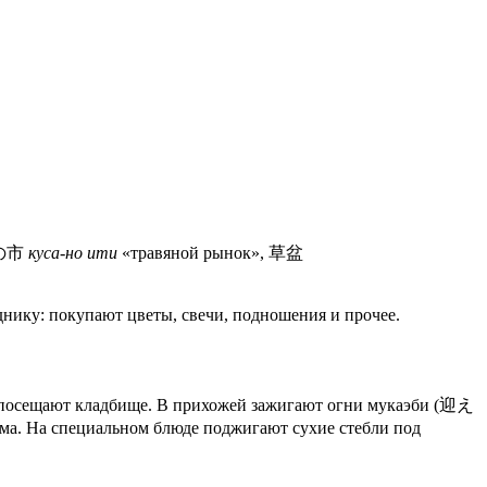
 草の市
куса-но ити
«травяной рынок», 草盆
днику: покупают цветы, свечи, подношения и прочее.
м посещают кладбище. В прихожей зажигают огни мукаэби (迎え
ома. На специальном блюде поджигают сухие стебли под