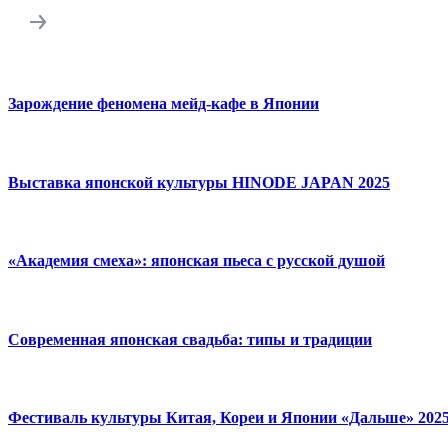
Зарождение феномена мейд-кафе в Японии
Выставка японской культуры HINODE JAPAN 2025
«Академия смеха»: японская пьеса с русской душой
Современная японская свадьба: типы и традиции
Фестиваль культуры Китая, Кореи и Японии «Дальше» 202