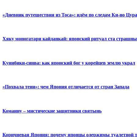
«Дневник путешествия из Тоса»: идём по следам Ки-но Цур
Хяку моногатари кайданкай: японский ритуал ста страшны
Кунибики-синва: как японский бог у корейцев землю украл
«Похвала тени»: чем Япония отличается от стран Запада
Комаину – мистические защитники святынь
Коричневая Япония: почему японцы одержимы туалетной 