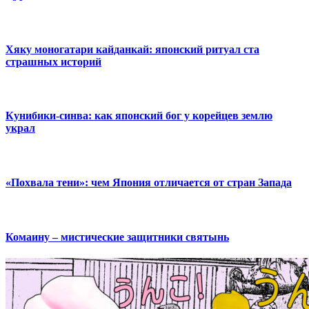
Хяку моногатари кайданкай: японский ритуал ста
страшных историй
Кунибики-синва: как японский бог у корейцев землю
украл
«Похвала тени»: чем Япония отличается от стран Запада
Комаину – мистические защитники святынь