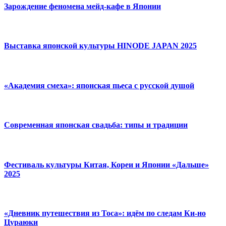
Зарождение феномена мейд-кафе в Японии
Выставка японской культуры HINODE JAPAN 2025
«Академия смеха»: японская пьеса с русской душой
Современная японская свадьба: типы и традиции
Фестиваль культуры Китая, Кореи и Японии «Дальше»
2025
«Дневник путешествия из Тоса»: идём по следам Ки-но
Цураюки