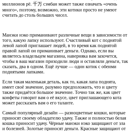
миллионов рё. 千万 сэмбан может также означать «очень
много», поэтому, возможно, эти котики просто не умеют
считать до столь больших чисел.
Манэки нэко приманивают различные вещи в зависимости от
того, какую лапку используют. Счастливый кот с поднятой
левой лапой приглашает людей, в то время как поднятой
правой лапой он приманивает деньги. Однако, если вы
являетесь владельцем магазина, наверняка вам захочется,
чтобы в ваш магазин приходили люди и оставляли деньги, так
сказать, два в одном. Ещё лучше — один котик с обеими
поднятыми лапками.
Если такая маленькая деталь, как то, какая лапа поднята,
имеет своё значение, разумно предположить, что и цвету
также придаётся большое значение. Точно так же, как цвет
конфеты говорит вам о её вкусе, цвет приглашающего кота
может рассказать вам о его таланте.
Самый популярный дизайн — разноцветные кошки, которые
приносят своему обладателю удачу. Также и полностью белая
кошка приносит удачу. Чёрные манэки нэко защищают от зла
и болезней. Золотые приносят деньги. Красные защищают от