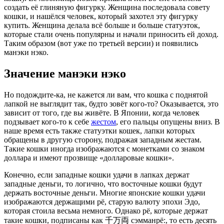
создать её глиняную фигурку. Женщина последовала совету
кошки, и нашёлся человек, который захотел эту фигурку
купить. Женщина делала всё больше и больше статуэток,
которые стали очень популярны и начали приносить ей доход.
Таким образом (вот уже по третьей версии) и появились
манэки нэко.
Значение манэки нэко
Но подождите-ка, не кажется ли вам, что кошка с поднятой
лапкой не выглядит так, будто зовёт кого-то? Оказывается, это
зависит от того, где вы живёте. В Японии, когда человек
подзывает кого-то к себе
жестом
, его пальцы опущены вниз. В
наше время есть также статуэтки кошек, лапки которых
обращены в другую сторону, подражая западным жестам.
Такие кошки иногда изображаются с монетками со знаком
доллара и имеют прозвище «долларовые кошки».
Конечно, если западные кошки удачи в лапках держат
западные деньги, то логично, что восточные кошки будут
держать восточные деньги. Многие японские кошки удачи
изображаются держащими рё, старую валюту эпохи Эдо,
которая стоила весьма немного. Однако рё, которые держат
такие кошки, подписаны как 千万両 сэмманрё:, то есть десять