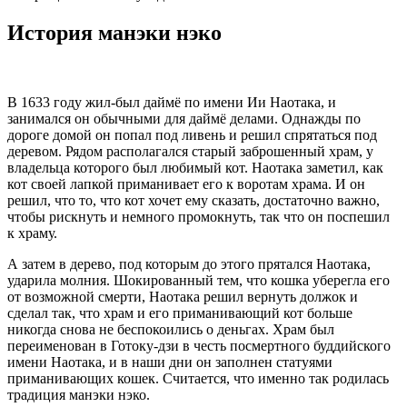
История манэки нэко
В 1633 году жил-был даймё по имени Ии Наотака, и
занимался он обычными для даймё делами. Однажды по
дороге домой он попал под ливень и решил спрятаться под
деревом. Рядом располагался старый заброшенный храм, у
владельца которого был любимый кот. Наотака заметил, как
кот своей лапкой приманивает его к воротам храма. И он
решил, что то, что кот хочет ему сказать, достаточно важно,
чтобы рискнуть и немного промокнуть, так что он поспешил
к храму.
А затем в дерево, под которым до этого прятался Наотака,
ударила молния. Шокированный тем, что кошка уберегла его
от возможной смерти, Наотака решил вернуть должок и
сделал так, что храм и его приманивающий кот больше
никогда снова не беспокоились о деньгах. Храм был
переименован в Готоку-дзи в честь посмертного буддийского
имени Наотака, и в наши дни он заполнен статуями
приманивающих кошек. Считается, что именно так родилась
традиция манэки нэко.