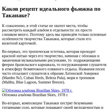
Каков рецепт идеального фьюжна по
Таканаке?
К сожалению, в этой статье не хватит места, чтобы
рассмотреть каждый альбом в отдельности: их просто
слишком много.
Поэтому здесь мы приведём только основные
особенности творчества Таканаки, которые стали его
визитной карточкой.
Во-первых, это тропическая эстетика, которая проходит
красной нитью через его творчество, начиная с обложки и
заканчивая музыкальными рисунками, то подражающими
феерии бразильского карнавала, то погружающими слушателя
в атмосферу безмятежного пляжного отдыха. Названия песен
часто отсылают слушателя к образам Латинской Америки
(Mambo №5, Cuban Heels, Beleza Pula), моря и тропиков
(Malibu, Blue Lagoon, Summer Breeze).
Обложка альбома Brazilian Skies, 1978 г.
Во-вторых, композиции Таканаки пестрят безумными
гитарными соло, которые поражают своей мелодичностью и