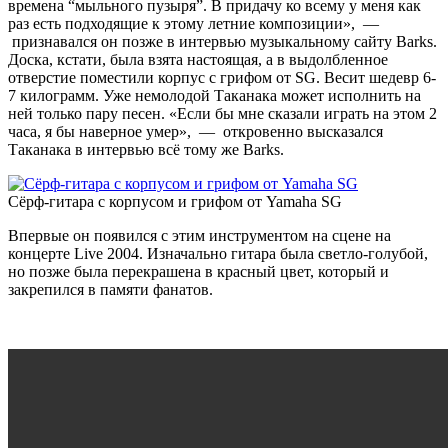
времена “мыльного пузыря”. В придачу ко всему у меня как
раз есть подходящие к этому летние композиции
»
,
—
признавался он позже в интервью музыкальному сайту Barks.
Доска, кстати, была взята настоящая, а в выдолбленное
отверстие поместили корпус с грифом от SG. Весит шедевр 6-
7 килограмм. Уже немолодой Таканака может исполнить на
ней только пару песен.
«
Если бы мне сказали играть на этом 2
часа, я бы наверное умер
»
,
—
откровенно высказался
Таканака в интервью всё тому же Barks.
Сёрф-гитара c корпусом и грифом от Yamaha SG
Впервые он появился с этим инструментом на сцене на
концерте Live 2004. Изначально гитара была светло-голубой,
но позже была перекрашена в красный цвет, который и
закрепился в памяти фанатов.