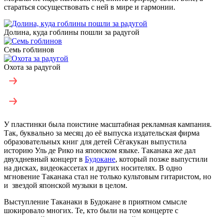
стараться сосуществовать с ней в мире и гармонии.
Долина, куда гоблины пошли за радугой
Семь гоблинов
Охота за радугой
У пластинки была поистине масштабная рекламная кампания.
Так, буквально за месяц до её выпуска издательская фирма
образовательных книг для детей Сёгакукан выпустила
историю Уль де Рико на японском языке. Таканака же дал
двухдневный концерт в
Будокане
, который позже выпустили
на дисках, видеокассетах и других носителях. В одно
мгновение Таканака стал не только культовым гитаристом, но
и звездой японской музыки в целом.
Выступление Таканаки в Будокане в приятном смысле
шокировало многих. Те, кто были на том концерте с