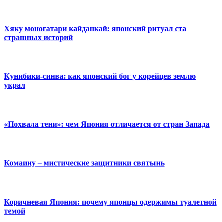
Хяку моногатари кайданкай: японский ритуал ста
страшных историй
Кунибики-синва: как японский бог у корейцев землю
украл
«Похвала тени»: чем Япония отличается от стран Запада
Комаину – мистические защитники святынь
Коричневая Япония: почему японцы одержимы туалетной
темой