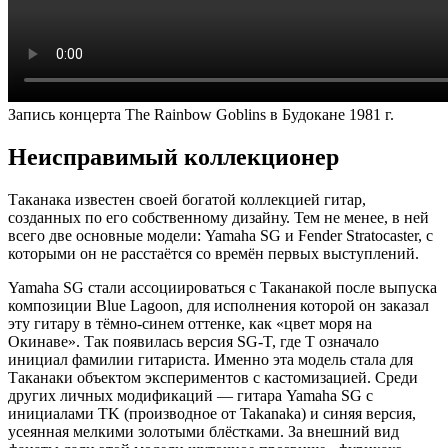
Запись концерта The Rainbow Goblins в Будокане 1981 г.
Неисправимый коллекционер
Таканака известен своей богатой коллекцией гитар,
созданных по его собственному дизайну.
Тем не менее, в ней
всего две основные модели:
Yamaha SG и Fender Stratocaster, с
которыми он не расстаётся со времён первых выступлений.
Yamaha SG стали ассоциироваться с Таканакой после выпуска
композиции Blue Lagoon, для исполнения которой он заказал
эту гитару в тёмно-синем оттенке, как «цвет моря на
Окинаве». Так появилась версия SG-T, где T означало
инициал фамилии гитариста. Именно эта модель стала для
Таканаки объектом экспериментов с кастомизацией. Среди
других личных модификаций
—
гитара Yamaha SG с
инициалами TK (производное от Takanaka) и синяя версия,
усеянная мелкими золотыми блёстками. За внешний вид