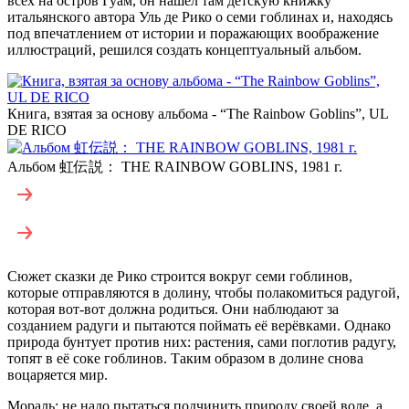
всех на остров Гуам, он нашёл там детскую книжку
итальянского автора Уль де Рико о семи гоблинах и, находясь
под впечатлением от истории и поражающих воображение
иллюстраций, решился создать концептуальный альбом.
Книга, взятая за основу альбома - “The Rainbow Goblins”, UL
DE RICO
Альбом 虹伝説： THE RAINBOW GOBLINS, 1981 г.
Сюжет сказки де Рико строится вокруг семи гоблинов,
которые отправляются в долину, чтобы полакомиться радугой,
которая вот-вот должна родиться. Они наблюдают за
созданием радуги и пытаются поймать её верёвками. Однако
природа бунтует против них: растения, сами поглотив радугу,
топят в её соке гоблинов. Таким образом в долине снова
воцаряется мир.
Мораль: не надо пытаться подчинить природу своей воле, а