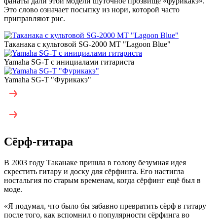
фанаты дали этой модели шуточное прозвище «фурикакэ».
Это слово означает посыпку из нори, которой часто
приправляют рис.
Таканака с культовой SG-2000 MT "Lagoon Blue"
Yamaha SG-T с инициалами гитариста
Yamaha SG-T "Фурикакэ"
Сёрф-гитара
В 2003 году Таканаке пришла в голову безумная идея
скрестить гитару и доску для сёрфинга. Его настигла
ностальгия по старым временам, когда сёрфинг ещё был в
моде.
«
Я подумал, что было бы забавно превратить сёрф в гитару
после того, как вспомнил о популярности сёрфинга во