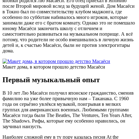
японки родился Лю Масаёси. Его отец приехал в Японию
после Второй мировой вслед за будущей женой. Дом Масаёси
в Токио был по совместительству клубом маджонга, где
особенно по субботам набивалось много игроков, которые
занимали даже его с братом комнату. Однако это не помешало
юному Масаёси закончить школу с отличием и
самостоятельно развиваться на музыкальном поприще. А всё
потому, что родители не особо вмешивались в личную жизнь
детей и, к счастью Масаёси, были не против электрогитары
дома.
Макет дома, в котором прошло детство Масаёси
Первый музыкальный опыт
В 10 лет Лю Масаёси получил японское гражданство, сменив
фамилию на уже более привычную нам – Таканака. С 1960
года он серьёзно увлёкся музыкой, поигрывая в мелких
группах для американских военных. Любимыми группами
Масаёси тогда были The Beatles, The Ventures, Ten Years After,
The Shadows. Рифы, которые ему особенно нравились, он
заучивал наизусть.
Наиболее сложной ему в ту пору казалась песня At the