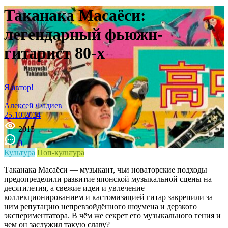
Таканака Масаёси:
легендарный фьюжн-
гитарист 80-х
Я автор!
Алексей Фадиев
25.10.2024
2015
0
Культура
Поп-культура
Таканака Масаёси — музыкант, чьи новаторские подходы
предопределили развитие японской музыкальной сцены на
десятилетия, а свежие идеи и увлечение
коллекционированием и кастомизацией гитар закрепили за
ним репутацию непревзойдённого шоумена и дерзкого
экспериментатора. В чём же секрет его музыкального гения и
чем он заслужил такую славу?