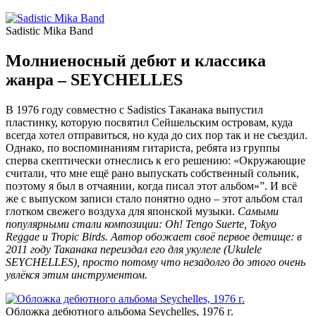
Sadistic Mika Band
Молниеносный дебют и классика
жанра – SEYCHELLES
В 1976 году совместно с Sadistics Таканака выпустил
пластинку, которую посвятил Сейшельским островам, куда
всегда хотел отправиться, но куда до сих пор так и не съездил.
Однако, по воспоминаниям гитариста, ребята из группы
сперва скептически отнеслись к его решению: «Окружающие
считали, что мне ещё рано выпускать собственный сольник,
поэтому я был в отчаянии, когда писал этот альбом»”. И всё
же с выпуском записи стало понятно одно – этот альбом стал
глотком свежего воздуха для японской музыки.
Самыми
популярными стали композиции: Oh! Tengo Suerte, Tokyo
Reggae и Tropic Birds. Автор обожает своё первое детище: в
2011 году Таканака переиздал его для укулеле (Ukulele
SEYCHELLES), просто потому что незадолго до этого очень
увлёкся этим инструментом.
Обложка дебютного альбома Seychelles, 1976 г.