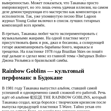
выверенностью. Может показаться, что Таканака просто
импровизирует, но это лишь очень удачная иллюзия, на самом
деле демонстрирующая его мастерство как композитора и
исполнителя. Так, уже упомянутую песню Blue Lagoon
журнал Young Guitar включил в список лучших гитарных
композиций всех времён.
В-третьих, Таканака любит часто экспериментировать с
музыкальными жанрами. На одной пластике могут
присутствовать фанк и рок, джаз и босанова, а солирующей
гитаре аккомпанировать барабаны бонго, маракасы и
трещотки. На пластинке 1978 года Brazilian Skies он пошёл
ещё дальше и сделал микс из главной темы «Звёздных Войн»
Джона Уильямса и бразильской самбы.
Rainbow Goblins
—
культовый
перфоманс в Будокане
В 1981 году Таканака выпустил альбом, ставший самой
успешной и одновременно самой сложной его работой. Речь
идёт об альбоме
虹伝説
THE RAINBOW GOBLINS
,
который
Таканака создал, когда боролся с творческим кризисом после
выпуска предыдущей пластинки T-Wave.
Тайно уехав ото