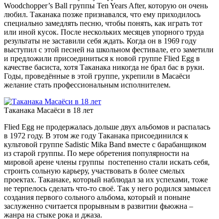
Woodchopper’s Ball группы Ten Years After, которую он очень
любил. Таканака позже признавался, что ему приходилось
специально замедлять песню, чтобы понять, как играть тот
или иной кусок. После нескольких месяцев упорного труда
результаты не заставили себя ждать. Когда он в 1969 году
выступил с этой песней на школьном фестивале, его заметили
и предложили присоединиться к новой группе Flied Egg в
качестве басиста, хотя Таканака никогда не брал бас в руки.
Годы, проведённые в этой группе, укрепили в Масаёси
желание стать профессиональным исполнителем.
Таканака Масаёси в 18 лет
Flied Egg не продержалась дольше двух альбомов и распалась
в 1972 году. В этом же году Таканака присоединился к
культовой группе Sadistic Mika Band вместе с барабанщиком
из старой группы. По мере обретения популярности на
мировой арене члены группы постепенно стали искать себя,
строить сольную карьеру, участвовать в более смелых
проектах. Таканаке, который наблюдал за их успехами, тоже
не терпелось сделать что-то своё. Так у него родился замысел
создания первого сольного альбома, который и поныне
заслуженно считается прорывным в развитии фьюжна –
жанра на стыке рока и джаза.