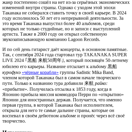
жанр постепенно сошёл на нет из-за серьёзных экономических
изменений внутри страны. Однако с уходом этой эпохи
Таканака не собирался ставить точку в своей карьере. В 2024
году исполнилось 50 лет его непрерывной деятельности. За
это время Таканака выпустил более 40 альбомов, среди
которых не только студийные, но и записи с выступлений
артиста. Также в 2000 году он открыл собственную
звукозаписывающую компанию Lagoon Records.
И по сей день гитарист даёт концерты, в основном памятные.
Так, с сентября 2024 года стартовал тур TAKANAKA SUPER
LIVE 2024 ｢黒船 来航50周年｣, который посвящён 50-летнему
юбилею его карьеры. Название отсылает к альбому 黒船
курофунэ
«чёрные корабли»
группы Sadistic Mika Band,
членом которой Таканака был в самом начале творческого
пути. Только к названию тура добавили 来航
райко:
«прибытие». Получилась отсылка к 1853 году, когда в
Японию прибыла миссия коммодора Перри по «открытию»
Японии для иностранных держав. Получается, что именно
первая группа, в которой Таканака был исполнителем,
открыла для него те самые дальние страны, которые он
воспевал в своём дебютном альбоме и пронёс через всё своё
творчество.