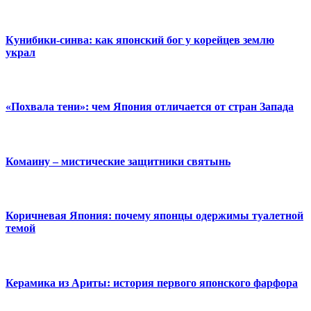
Кунибики-синва: как японский бог у корейцев землю
украл
«Похвала тени»: чем Япония отличается от стран Запада
Комаину – мистические защитники святынь
Коричневая Япония: почему японцы одержимы туалетной
темой
Керамика из Ариты: история первого японского фарфора