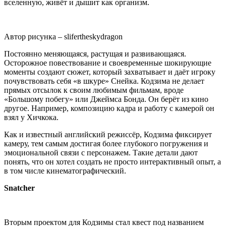
вселенную, живёт и дышит как организм.
Автор рисунка – slifertheskydragon
Постоянно меняющаяся, растущая и развивающаяся.
Осторожное повествование и своевременные шокирующие
моменты создают сюжет, который захватывает и даёт игроку
почувствовать себя «в шкуре» Снейка. Кодзима не делает
прямых отсылок к своим любимым фильмам, вроде
«Большому побегу» или Джеймса Бонда. Он берёт из кино
другое. Например, композицию кадра и работу с камерой он
взял у Хичкока.
Как и известный английский режиссёр, Кодзима фиксирует
камеру, тем самым достигая более глубокого погружения и
эмоциональной связи с персонажем. Такие детали дают
понять, что он хотел создать не просто интерактивный опыт, а
в том числе кинематографический.
Snatcher
Вторым проектом для Кодзимы стал квест под названием