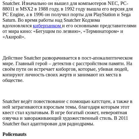
Snatcher. Изначально он вышел для компьютеров NEC, PC-
88011 и MSX2 в 1988 году, в 1992 году вышла его версия для
PC Engine, а в 1996 он получил порты для PlayStation и Sega
Saturn. Во время работы над Snatcher Кодзима
вдохновлялся
киберпанком
и его основными представителями
от мира кино: «Бегущим по лезвию», «Терминатором» и
«Акирой».
Действие Snatcher разворачивается в пост-апокалиптическом
мире. Главный герой – детектив с расстройством памяти. На
своём пути он встречает киборгов, которые, убивая людей,
копируют личность своих жертв и занимают их места в
обществе.
Snatcher ведёт повествование с помощью катстцен, а также в
ней затрагиваются взрослым темы, благодаря которым этот
квест стал культовым. В игре богатый сюжет, невероятная
озвучка и завораживающий художественный стиль. В 2011
Snatcher был адаптирован для радиодрамы.
Policenauts