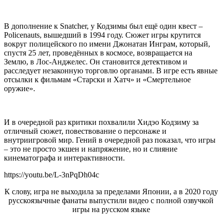
В дополнение к Snatcher, у Кодзимы был ещё один квест –
Policenauts, вышедший в 1994 году. Сюжет игры крутится
вокруг полицейского по имени Джонатан Инграм, который,
спустя 25 лет, проведённых в космосе, возвращается на
Землю, в Лос-Анджелес. Он становится детективом и
расследует незаконную торговлю органами. В игре есть явные
отсылки к фильмам «Старски и Хатч» и «Смертельное
оружие».
И в очередной раз критики похвалили Хидэо Кодзиму за
отличный сюжет, повествование о персонаже и
внутриигровой мир. Гений в очередной раз показал, что игры
– это не просто экшен и напряжение, но и слияние
кинематографа и интерактивности.
https://youtu.be/L-3nPqDh04c
К слову, игра не выходила за пределами Японии, а в 2020 году
русскоязычные фанаты выпустили видео с полной озвучкой
игры на русском языке