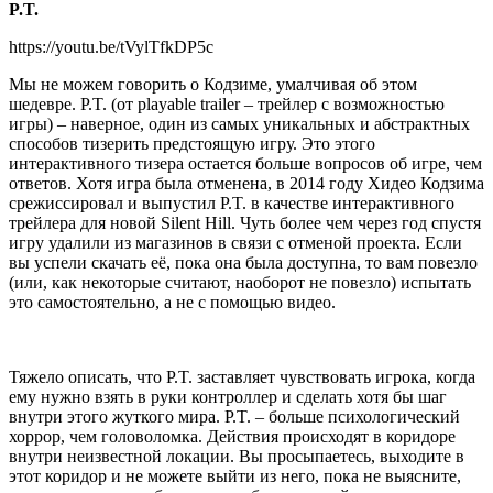
P.T.
https://youtu.be/tVylTfkDP5c
Мы не можем говорить о Кодзиме, умалчивая об этом
шедевре. P.T. (от playable trailer – трейлер с возможностью
игры) – наверное, один из самых уникальных и абстрактных
способов тизерить предстоящую игру. Это этого
интерактивного тизера остается больше вопросов об игре, чем
ответов. Хотя игра была отменена, в 2014 году Хидео Кодзима
срежиссировал и выпустил P.T. в качестве интерактивного
трейлера для новой Silent Hill. Чуть более чем через год спустя
игру удалили из магазинов в связи с отменой проекта. Если
вы успели скачать её, пока она была доступна, то вам повезло
(или, как некоторые считают, наоборот не повезло) испытать
это самостоятельно, а не с помощью видео.
Тяжело описать, что P.T. заставляет чувствовать игрока, когда
ему нужно взять в руки контроллер и сделать хотя бы шаг
внутри этого жуткого мира. P.T. – больше психологический
хоррор, чем головоломка. Действия происходят в коридоре
внутри неизвестной локации. Вы просыпаетесь, выходите в
этот коридор и не можете выйти из него, пока не выясните,