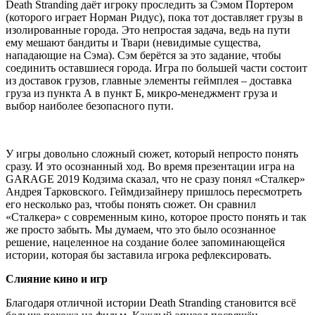
Death Stranding даёт игроку проследить за Сэмом Портером
(которого играет Норман Ридус), пока тот доставляет грузы в
изолированные города. Это непростая задача, ведь на пути
ему мешают бандиты и Твари (невидимые существа,
нападающие на Сэма). Сэм берётся за это задание, чтобы
соединить оставшиеся города. Игра по большей части состоит
из доставок грузов, главные элементы геймплея – доставка
груза из пункта А в пункт Б, микро-менеджмент груза и
выбор наиболее безопасного пути.
У игры довольно сложный сюжет, который непросто понять
сразу. И это осознанный ход. Во время презентации игра на
GARAGE 2019 Кодзима сказал, что не сразу понял «Сталкер»
Андрея Тарковского. Геймдизайнеру пришлось пересмотреть
его несколько раз, чтобы понять сюжет. Он сравнил
«Сталкера» с современным кино, которое просто понять и так
же просто забыть. Мы думаем, что это было осознанное
решение, нацеленное на создание более запоминающейся
истории, которая бы заставила игрока рефлексировать.
Слияние кино и игр
Благодаря отличной истории Death Stranding становится всё