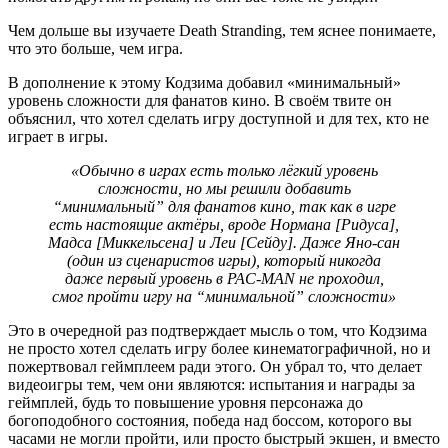
Чем дольше вы изучаете Death Stranding, тем яснее понимаете,
что это больше, чем игра.
В дополнение к этому Кодзима добавил «минимальный»
уровень сложности для фанатов кино. В своём твите он
объяснил, что хотел сделать игру доступной и для тех, кто не
играет в игры.
«Обычно в играх есть только лёгкий уровень
сложности, но мы решили добавить
“минимальный” для фанатов кино, так как в игре
есть настоящие актёры, вроде Нормана [Ридуса],
Мадса [Миккельсена] и Леи [Сейду]. Даже Яно-сан
(один из сценаристов игры), который никогда
даже первый уровень в PAC-MAN не проходил,
смог пройти игру на “минимальной” сложности»
Это в очередной раз подтверждает мысль о том, что Кодзима
не просто хотел сделать игру более кинематографичной, но и
пожертвовал геймплеем ради этого. Он убрал то, что делает
видеоигры тем, чем они являются: испытания и награды за
геймплей, будь то повышение уровня персонажа до
богоподобного состояния, победа над боссом, которого вы
часами не могли пройти, или просто быстрый экшен, и вместо