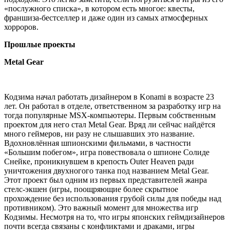
«послужного списка», в котором есть многое: квесты,
франшиза-бестселлер и даже один из самых атмосферных
хорроров.
Прошлые проекты
Metal Gear
Кодзима начал работать дизайнером в Konami в возрасте 23
лет. Он работал в отделе, ответственном за разработку игр на
тогда популярные MSX-компьютеры. Первым собственным
проектом для него стал Metal Gear. Вряд ли сейчас найдётся
много геймеров, ни разу не слышавших это название.
Вдохновлённая шпионскими фильмами, в частности
«Большим побегом», игра повествовала о шпионе Солиде
Снейке, проникнувшем в крепость Outer Heaven ради
уничтожения двухногого танка под названием Metal Gear.
Этот проект был одним из первых представителей жанра
стелс-экшен (игры, поощряющие более скрытное
прохождение без использования грубой силы для победы над
противником). Это важный момент для множества игр
Кодзимы. Несмотря на то, что игры японских геймдизайнеров
почти всегда связаны с конфликтами и драками, игры