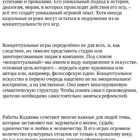
успехами и провалами. Его уникальный подход к истории,
диалогам, мирам, в которых происходят действия его игр, –
всё это создаёт уникальный игровой опыт. Хотя иногда
казуальные игроки могут остаться в недоумении из-за
концептуальности его игр.
Концептуальные игры определённо не для всех, и, как
следствие, их тяжелее представить студии или
заинтересованным лицам в компании. Под словом
«концептуальный» мы имеем в виду направление в искусстве,
основная цель которого – передать идею художника или
автора или, например, философскую идею. Концептуальное
искусство в первую очередь нацелено не на эмоциональное
восприятие, а на умственное. Оно имеет многоуровневую
семантическую структуру. Чтобы понять смысл произведения,
зрителю необходимо самостоятельно заняться рефлексией.
Работы Кодзимы сочетают многие важные для людей темы,
которые заставляют нас задуматься о жизни, судьбе,
одиночестве и любви к человечеству. В его играх огромное
количество культурных отсылок не только к прошлому веку,
но и к наследию античности, которое сформировало