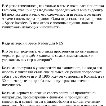
Всё резко изменилось, как только в семье появилась приставка
Famicom, ставший для Кодзимы проводником в мир видеоигр.
Её покупка дала начало его одержимости играми, и он начал
часами сидеть перед экраном. Одна игра стала его фаворитом
– Space Invaders. В ней игрок с помощью пушки должен
уничтожать летающих инопланетян.
Кадр из версии Space Ivaders для NES
Кто бы мог подумать, что такая простенькая по нынешним
мерка игра приведёт к одним из самых замечательных и
увлекательных игр в истории?
Кодзима поступил в университет на экономиста, но когда его
любовь к пикселям стала ещё сильнее, он решил попробовать
себя в разработке игр. В 1986 году он устроился в Konami, и за
30 лет, которые он провёл там, индустрия значительно
поменялась.
Кодзима черпает многое из своего опыта: из прочитанной
литературы, просмотренных фильмов и пройденных
видеоигр, и создаёт игры с философским и концептуальным
подходом. Это легко заметить, если погрузиться в игры из его