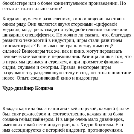
блокбастере или о более концептуальном произведении. Но
есть ли что-то сильнее кино?
Когда мы думаем о развлечениях, кино и видеоигры стоят в
одном ряду. Они являются двумя сторонами «цифровой
медали», когда речь заходит о зубодробительном экшене или
шикарных спецэффектах. Но можно ли сказать, что, благодаря
развитию технологий в индустрии, игры стали развитием
кинематографа? Размылась ли грань между ними ещё
сильнее? Видеоигры так же, как и кино, могут передавать
человеческие эмоции и переживания. Разница лишь в том, что
в играх мы целимся и стреляем, а при просмотре фильма –
сидим, слушаем и смотрим. Правда, некоторые игры
разрушают эту разделяющую стену и создают что-то поистине
новое. Опыт, соединяющий кино и видеоигры.
Чудо-дизайнер Кодзима
Каждая картина была написана чьей-то рукой, каждый фильм
был снят режиссёром и, соответственно, каждая игра была
создана геймдизайнером. И в мире очень мало дизайнеров,
имеющих такой вес в индустрии, как Хидэо Кодзимы. Его
имя ассоциируется с историей видеоигр, противоречиями,