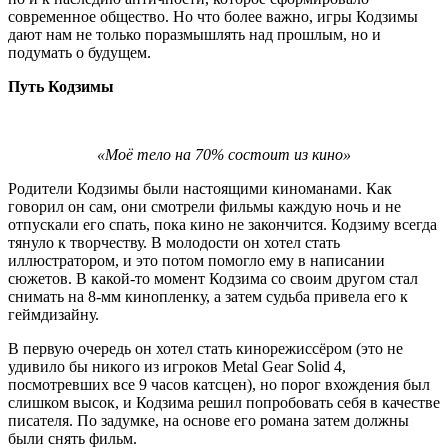
современное общество. Но что более важно, игры Кодзимы
дают нам не только поразмышлять над прошлым, но и
подумать о будущем.
Путь Кодзимы
«Моё тело на 70% состоит из кино»
Родители Кодзимы были настоящими киноманами. Как
говорил он сам, они смотрели фильмы каждую ночь и не
отпускали его спать, пока кино не закончится. Кодзиму всегда
тянуло к творчеству. В молодости он хотел стать
иллюстратором, и это потом помогло ему в написании
сюжетов. В какой-то момент Кодзима со своим другом стал
снимать на 8-мм кинопленку, а затем судьба привела его к
геймдизайну.
В первую очередь он хотел стать кинорежиссёром (это не
удивило бы никого из игроков Metal Gear Solid 4,
посмотревших все 9 часов катсцен), но порог вхождения был
слишком высок, и Кодзима решил попробовать себя в качестве
писателя. По задумке, на основе его романа затем должны
были снять фильм.