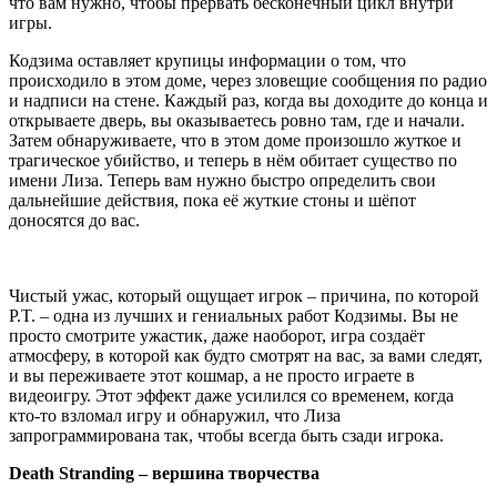
что вам нужно, чтобы прервать бесконечный цикл внутри
игры.
Кодзима оставляет крупицы информации о том, что
происходило в этом доме, через зловещие сообщения по радио
и надписи на стене. Каждый раз, когда вы доходите до конца и
открываете дверь, вы оказываетесь ровно там, где и начали.
Затем обнаруживаете, что в этом доме произошло жуткое и
трагическое убийство, и теперь в нём обитает существо по
имени Лиза. Теперь вам нужно быстро определить свои
дальнейшие действия, пока её жуткие стоны и шёпот
доносятся до вас.
Чистый ужас, который ощущает игрок – причина, по которой
P.T. – одна из лучших и гениальных работ Кодзимы. Вы не
просто смотрите ужастик, даже наоборот, игра создаёт
атмосферу, в которой как будто смотрят на вас, за вами следят,
и вы переживаете этот кошмар, а не просто играете в
видеоигру. Этот эффект даже усилился со временем, когда
кто-то взломал игру и обнаружил, что Лиза
запрограммирована так, чтобы всегда быть сзади игрока.
Death Stranding – вершина творчества