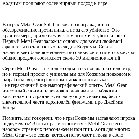
Кодзимы поощряют более мирный подход к игре.
В играх Metal Gear Solid игрока вознаграждают за
обезвреживание противника, а не за его убийство. Это
крайняя мера, применяемая к тем, кто хочет убить игрока.
Первый Metal Gear заложил основы для всеми любимой
франшизы и стал частью наследия Кодзимы. Серия
насчитывает большое количество сиквелов и спин-оффов, чьи
общие продажи составляют около 30 миллионов копий.
Серия Metal Gear – не только одна из основ жанра стелс-игр,
но и первый проект с уникальным для Кодзимы подходом к
разработке видеоигр, который можно описать как
«интерактивный кинематографический опыт». Metal Gear,
известный своими невозможно долгими и глубокими
катсценами и странным, но чарующим сюжетом, был в
значительной части вдохновлён фильмами про Джеймса
Бонда.
Помните, мы говорили, что игры Кодзимы заставляют игрока
недоумевать? Это как раз и относится к Metal Gear с его
набором странных персонажей и понятий. Хотя для многих
Metal Gear – это серия, которая погружает игрока в свою