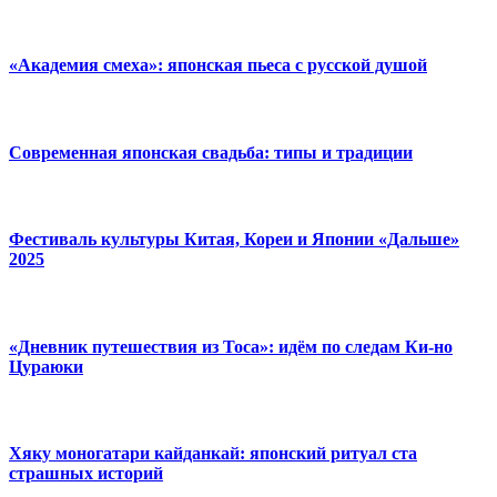
«Академия смеха»: японская пьеса с русской душой
Современная японская свадьба: типы и традиции
Фестиваль культуры Китая, Кореи и Японии «Дальше»
2025
«Дневник путешествия из Тоса»: идём по следам Ки-но
Цураюки
Хяку моногатари кайданкай: японский ритуал ста
страшных историй