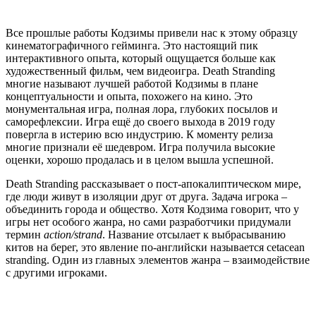
Все прошлые работы Кодзимы привели нас к этому образцу
кинематографичного гейминга. Это настоящий пик
интерактивного опыта, который ощущается больше как
художественный фильм, чем видеоигра. Death Stranding
многие называют лучшей работой Кодзимы в плане
концептуальности и опыта, похожего на кино. Это
монументальная игра, полная лора, глубоких посылов и
саморефлексии. Игра ещё до своего выхода в 2019 году
повергла в истерию всю индустрию. К моменту релиза
многие признали её шедевром. Игра получила высокие
оценки, хорошо продалась и в целом вышла успешной.
Death Stranding рассказывает о пост-апокалиптическом мире,
где люди живут в изоляции друг от друга. Задача игрока –
объединить города и общество. Хотя Кодзима говорит, что у
игры нет особого жанра, но сами разработчики придумали
термин
action/strand
. Название отсылает к выбрасыванию
китов на берег, это явление по-английски называется cetacean
stranding. Один из главных элементов жанра – взаимодействие
с другими игроками.