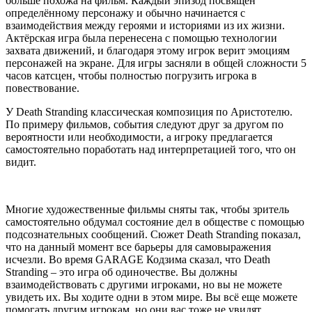
больше похожа на фильм. Каждый эпизод посвящён
определённому персонажу и обычно начинается с
взаимодействия между героями и историями из их жизни.
Актёрская игра была перенесена с помощью технологии
захвата движений, и благодаря этому игрок верит эмоциям
персонажей на экране. Для игры засняли в общей сложности 5
часов катсцен, чтобы полностью погрузить игрока в
повествование.
У Death Stranding классическая композиция по Аристотелю.
По примеру фильмов, события следуют друг за другом по
вероятности или необходимости, а игроку предлагается
самостоятельно поработать над интерпретацией того, что он
видит.
Многие художественные фильмы сняты так, чтобы зритель
самостоятельно обдумал состояние дел в обществе с помощью
подсознательных сообщений. Сюжет Death Stranding показал,
что на данный момент все барьеры для самовыражения
исчезли. Во время GARAGE Кодзима сказал, что Death
Stranding – это игра об одиночестве. Вы должны
взаимодействовать с другими игроками, но вы не можете
увидеть их. Вы ходите одни в этом мире. Вы всё еще можете
помогать другим игрокам, но они вас тоже не увидят.