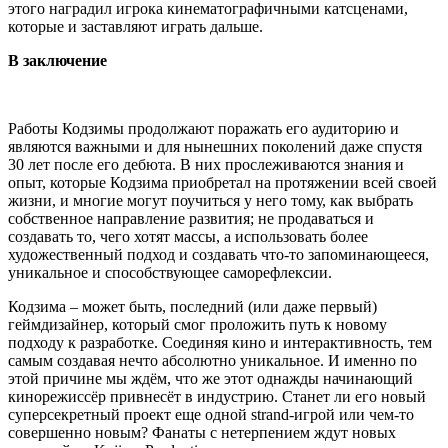
этого наградил игрока кинематографичными катсценами,
которые и заставляют играть дальше.
В заключение
Работы Кодзимы продолжают поражать его аудиторию и
являются важными и для нынешних поколений даже спустя
30 лет после его дебюта. В них прослеживаются знания и
опыт, которые Кодзима приобретал на протяжении всей своей
жизни, и многие могут поучиться у него тому, как выбрать
собственное направление развития; не продаваться и
создавать то, чего хотят массы, а использовать более
художественный подход и создавать что-то запоминающееся,
уникальное и способствующее саморефлексии.
Кодзима – может быть, последний (или даже первый)
геймдизайнер, который смог проложить путь к новому
подходу к разработке. Соединяя кино и интерактивность, тем
самым создавая нечто абсолютно уникальное. И именно по
этой причине мы ждём, что же этот однажды начинающий
кинорежиссёр привнесёт в индустрию. Станет ли его новый
суперсекретный проект еще одной strand-игрой или чем-то
совершенно новым? Фанаты с нетерпением ждут новых