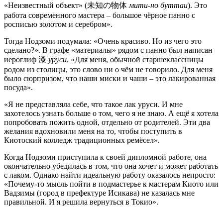
«Неизвестный объект» (未知の物体
мити-но буттаи
). Это
работа современного мастера – большое чёрное панно с
росписью золотом и серебром».
Тогда Нодзоми подумала: «Очень красиво. Но из чего это
сделано?». В графе «материалы» рядом с панно был написан
иероглиф 漆
уруси
. «Для меня, обычной старшеклассницы
родом из столицы, это слово ни о чём не говорило. Для меня
было сюрпризом, что наши миски и чаши – это лакированная
посуда».
«Я не представляла себе, что такое лак уруси. И мне
захотелось узнать больше о том, чего я не знаю. А ещё я хотела
попробовать пожить одной, отдельно от родителей. Эти два
желания вдохновили меня на то, чтобы поступить в
Киотоский колледж традиционных ремёсел».
Когда Нодзоми приступила к своей дипломной работе, она
окончательно убедилась в том, что она хочет и может работать
с лаком. Однако найти идеальную работу оказалось непросто:
«Почему-то мысль пойти в подмастерье к мастерам Киото или
Вадзимы (город в префектуре Исикава) не казалась мне
правильной. И я решила вернуться в Токио».