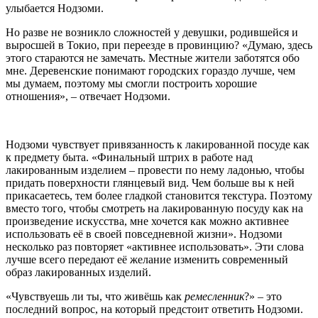
улыбается Нодзоми.
Но разве не возникло сложностей у девушки, родившейся и
выросшей в Токио, при переезде в провинцию? «Думаю, здесь
этого стараются не замечать. Местные жители заботятся обо
мне. Деревенские понимают городских гораздо лучше, чем
мы думаем, поэтому мы смогли построить хорошие
отношения», – отвечает Нодзоми.
Нодзоми чувствует привязанность к лакированной посуде как
к предмету быта. «Финальный штрих в работе над
лакированным изделием – провести по нему ладонью, чтобы
придать поверхности глянцевый вид. Чем больше вы к ней
прикасаетесь, тем более гладкой становится текстура. Поэтому
вместо того, чтобы смотреть на лакированную посуду как на
произведение искусства, мне хочется как можно активнее
использовать её в своей повседневной жизни». Нодзоми
несколько раз повторяет «активнее использовать». Эти слова
лучше всего передают её желание изменить современный
образ лакированных изделий.
«Чувствуешь ли ты, что живёшь как
ремесленник
?» – это
последний вопрос, на который предстоит ответить Нодзоми.