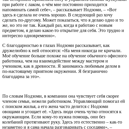
при работе с лаком, о чём мне постоянно приходится
напоминать самой себе», – рассказывает Нодзоми, – «Вот
здесь я сделала не очень хорошо. В следующий раз хочу
сделать по-другому. Может показаться, что я делаю одно и то
же, но это не так. Каждый раз, когда я работаю с новым
предметом, я делаю какое-то открытие для себя. Это трудно и
интересно одновременно».
С благодарностью в глазах Нодзоми рассказывает, как
дружелюбно к ней относятся: «На меня никогда не кричали.
Моё обучение больше похоже на обучение обычного офисного
работника, чем на взаимодействие между мастером и
учеником, как в древности. Я занимаюсь любимым делом в
по-настоящему приятном окружении. Я безгранично
благодарна за это».
По словам Нодзоми, в компании она чувствует себя скорее
членом семьи, нежели работником. Управляющий помогал ей
с поиском жилья, а его жена часто делится с Нодзоми
овощами и угощает её. «Здесь люди очень чутко относятся к
окружающим. Если кому-то нужна помощь, они без
колебаний протягивают руку. Здесь это естественно – как-то
незаметно и я сама начала разговаривать с соседями», –