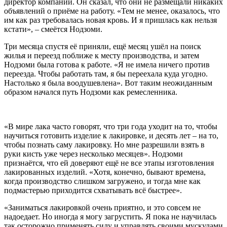
директор компании. Он сказал, что они не размещали никаких
объявлений о приёме на работу. «Тем не менее, оказалось, что
им как раз требовалась новая кровь. И я пришлась как нельзя
кстати», – смеётся Нодзоми.
Три месяца спустя её приняли, ещё месяц ушёл на поиск
жилья и переезд поближе к месту производства, и затем
Нодзоми была готова к работе. «Я не имела ничего против
переезда. Чтобы работать там, я бы переехала куда угодно.
Настолько я была воодушевлена». Вот таким неожиданным
образом начался путь Нодзоми как ремесленника.
«В мире лака часто говорят, что три года уходит на то, чтобы
научиться готовить изделие к лакировке, и десять лет – на то,
чтобы познать саму лакировку. Но мне разрешили взять в
руки кисть уже через несколько месяцев». Нодзоми
признаётся, что ей доверяют ещё не все этапы изготовления
лакированных изделий. «Хотя, конечно, бывают времена,
когда производство слишком загружено, и тогда мне как
подмастерью приходится схватывать всё быстрее».
«Заниматься лакировкой очень приятно, и это совсем не
надоедает. Но иногда я могу загрустить. Я пока не научилась
так осторожно применять силу и управлять своими мускулами