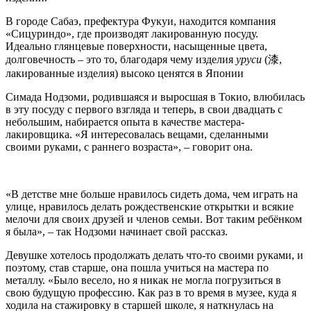
В городе Сабаэ, префектура Фукуи, находится компания
«Сицуриндо», где производят лакированную посуду.
Идеально глянцевые поверхности, насыщенные цвета,
долговечность – это то, благодаря чему изделия
уруси
(漆,
лакированные изделия) высоко ценятся в Японии
Симада Нодзоми, родившаяся и выросшая в Токио, влюбилась
в эту посуду с первого взгляда и теперь, в свои двадцать с
небольшим, набирается опыта в качестве мастера-
лакировщика. «Я интересовалась вещами, сделанными
своими руками, с раннего возраста», – говорит она.
«В детстве мне больше нравилось сидеть дома, чем играть на
улице, нравилось делать рождественские открытки и всякие
мелочи для своих друзей и членов семьи. Вот таким ребёнком
я была», – так Нодзоми начинает свой рассказ.
Девушке хотелось продолжать делать что-то своими руками, и
поэтому, став старше, она пошла учиться на мастера по
металлу. «Было весело, но я никак не могла погрузиться в
свою будущую профессию. Как раз в то время в музее, куда я
ходила на стажировку в старшей школе, я наткнулась на