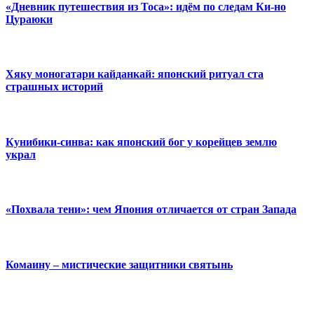
«Дневник путешествия из Тоса»: идём по следам Ки-но
Цураюки
Хяку моногатари кайданкай: японский ритуал ста
страшных историй
Кунибики-синва: как японский бог у корейцев землю
украл
«Похвала тени»: чем Япония отличается от стран Запада
Комаину – мистические защитники святынь