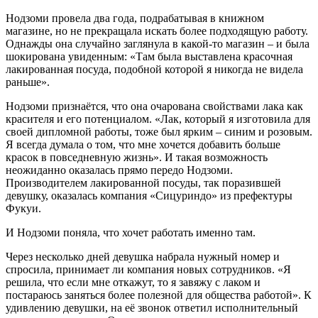
Нодзоми провела два года, подрабатывая в книжном
магазине, но не прекращала искать более подходящую работу.
Однажды она случайно заглянула в какой-то магазин – и была
шокирована увиденным: «Там была выставлена красочная
лакированная посуда, подобной которой я никогда не видела
раньше».
Нодзоми признаётся, что она очарована свойствами лака как
красителя и его потенциалом. «Лак, который я изготовила для
своей дипломной работы, тоже был ярким – синим и розовым.
Я всегда думала о том, что мне хочется добавить больше
красок в повседневную жизнь». И такая возможность
неожиданно оказалась прямо передо Нодзоми.
Производителем лакированной посуды, так поразившей
девушку, оказалась компания «Сицуриндо» из префектуры
Фукуи.
И Нодзоми поняла, что хочет работать именно там.
Через несколько дней девушка набрала нужный номер и
спросила, принимает ли компания новых сотрудников. «Я
решила, что если мне откажут, то я завяжу с лаком и
постараюсь заняться более полезной для общества работой». К
удивлению девушки, на её звонок ответил исполнительный