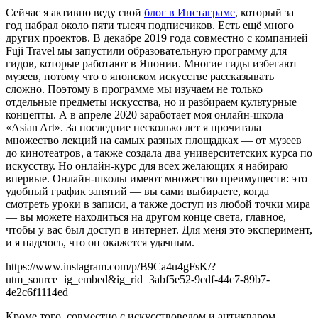
Сейчас я активно веду свой
блог в Инстаграме
, который за
год набрал около пяти тысяч подписчиков. Есть ещё много
других проектов. В декабре 2019 года совместно с компанией
Fuji Travel мы запустили образовательную программу для
гидов, которые работают в Японии. Многие гиды избегают
музеев, потому что о японском искусстве рассказывать
сложно. Поэтому в программе мы изучаем не только
отдельные предметы искусства, но и разбираем культурные
концепты. А в апреле 2020 заработает моя онлайн-школа
«Asian Art». За последние несколько лет я прочитала
множество лекций на самых разных площадках — от музеев
до кинотеатров, а также создала два университетских курса по
искусству. Но онлайн-курс для всех желающих я набираю
впервые. Онлайн-школы имеют множество преимуществ: это
удобный график занятий — вы сами выбираете, когда
смотреть уроки в записи, а также доступ из любой точки мира
— вы можете находиться на другом конце света, главное,
чтобы у вас был доступ в интернет. Для меня это эксперимент,
и я надеюсь, что он окажется удачным.
https://www.instagram.com/p/B9Ca4u4gFsK/?
utm_source=ig_embed&ig_rid=3abf5e52-9cdf-44c7-89b7-
4e2c6f1114ed
Кроме того, совместно с искусствоведом и антикваром