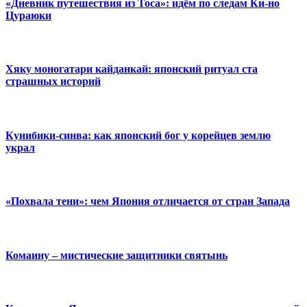
«Дневник путешествия из Тоса»: идём по следам Ки-но
Цураюки
Хяку моногатари кайданкай: японский ритуал ста
страшных историй
Кунибики-синва: как японский бог у корейцев землю
украл
«Похвала тени»: чем Япония отличается от стран Запада
Комаину – мистические защитники святынь