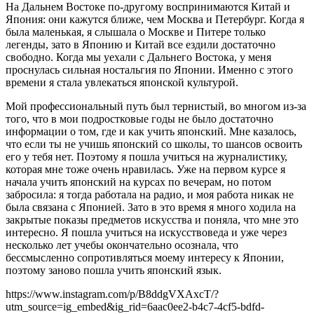
На Дальнем Востоке по-другому воспринимаются Китай и
Япония: они кажутся ближе, чем Москва и Петербург. Когда я
была маленькая, я слышала о Москве и Питере только
легенды, зато в Японию и Китай все ездили достаточно
свободно. Когда мы уехали с Дальнего Востока, у меня
проснулась сильная ностальгия по Японии. Именно с этого
времени я стала увлекаться японской культурой.
Мой профессиональный путь был тернистый, во многом из-за
того, что в мои подростковые годы не было достаточно
информации о том, где и как учить японский. Мне казалось,
что если ты не учишь японский со школы, то шансов освоить
его у тебя нет. Поэтому я пошла учиться на журналистику,
которая мне тоже очень нравилась. Уже на первом курсе я
начала учить японский на курсах по вечерам, но потом
забросила: я тогда работала на радио, и моя работа никак не
была связана с Японией. Зато в это время я много ходила на
закрытые показы предметов искусства и поняла, что мне это
интересно. Я пошла учиться на искусствоведа и уже через
несколько лет учебы окончательно осознала, что
бессмысленно сопротивляться моему интересу к Японии,
поэтому заново пошла учить японский язык.
https://www.instagram.com/p/B8ddgVXAxcT/?
utm_source=ig_embed&ig_rid=6aac0ee2-b4c7-4cf5-bdfd-