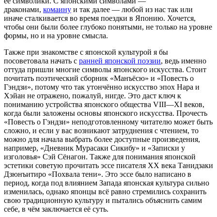
её символики. С японскими символами —
драконами,
комаину
и так далее — любой из нас так или
иначе сталкивается во время поездки в Японию. Хочется,
чтобы они были более глубоко понятыми, не только на уровне
формы, но и на уровне смысла.
Также при знакомстве с японской культурой я бы
посоветовала начать с
ранней японской поэзии
, ведь именно
оттуда пришли многие символы японского искусства. Стоит
почитать поэтический сборник «Манъёсю» и «Повесть о
Гэндзи», потому что так утончённо искусство эпох Нара и
Хэйан не отражено, пожалуй, нигде. Это даст ключ к
пониманию устройства японского общества VIII—XI веков,
когда были заложены основы японского искусства. Прочесть
«Повесть о Гэндзи» неподготовленному читателю может быть
сложно, и если у вас возникают затруднения с чтением, то
можно для начала выбрать более доступные произведения,
например, «Дневник Мурасаки Сикибу» и «Записки у
изголовья» Сэй Сёнагон. Также для понимания японской
эстетики советую прочитать эссе писателя ХХ века Танидзаки
Дзюнъитиро «Похвала тени». Это эссе было написано в
период, когда под влиянием Запада японская культура сильно
изменилась, однако японцы всё равно стремились сохранить
свою традиционную культуру и пытались объяснить самим
себе, в чём заключается её суть.