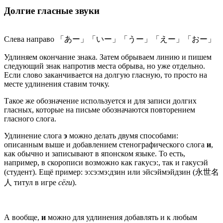
Долгие гласные звуки
Слева направо 「あー」「いー」「うー」「えー」「おー」
Удлиняем окончание знака. Затем обрываем линию и пишем
следующий знак напротив места обрыва, но уже отдельно.
Если слово заканчивается на долгую гласную, то просто на
месте удлинения ставим точку.
Такое же обозначение используется и для записи долгих
гласных, которые на письме обозначаются повторением
гласного слога.
Удлинение слога
э
можно делать двумя способами:
описанным выше и добавлением стенографического слога
и
,
как обычно и записывают в японском языке. То есть,
например, в скорописи возможно как гакусэ:, так и гакусэй
(студент). Ещё пример: э:сэ:мэ:дзин или эйсэймэйдзин (永世名
人 титул в игре
сёги
).
А вообще,
и
можно для удлинения добавлять и к любым