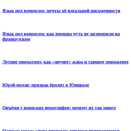
Язык под вопросом: мечты об идеальной письменности
Язык под вопросом: как японцы чуть не заговорили на
французском
Летние ономатопэ: как «звучит» жара и тающее мороженое
Юрэй-модзи: призрак бродит в Юникоде
Онъёми у японских иероглифов: почему их так много
Одзисан гокко: зачем японские девушки притворяются