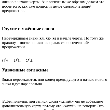
линию в начале черты. Аналогичным же образом делаем это
после того, как уже дописали целое словосочетание/
предложение.
Глухие стяжённые слоги
Перечёркиваем знаки
хя
,
хю
,
хё
в начале черты. По тому же
правилу – после написания целых словосочетаний/
предложений.
ぴゃ ぴゅ ぴょ
Удвоенные согласные
Знаки пересекаются, или конец предыдущего и начало нового
знака идут параллельно.
※Для примера, при записи слова «хаппё:» мы не добавляем
дополнительную черту, потому что «хаххё:» не говорят. Это