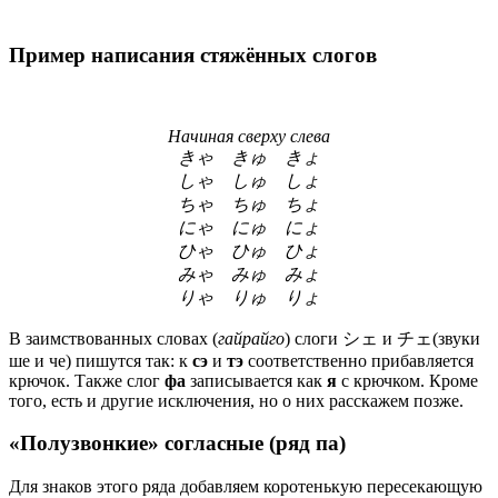
Пример написания стяжённых слогов
Начиная сверху слева
きゃ きゅ きょ
しゃ しゅ しょ
ちゃ ちゅ ちょ
にゃ にゅ にょ
ひゃ ひゅ ひょ
みゃ みゅ みょ
りゃ りゅ りょ
В заимствованных словах (
гайрайго
) слоги シェ и チェ(звуки
ше и че) пишутся так: к
сэ
и
тэ
соответственно прибавляется
крючок. Также слог
фа
записывается как
я
с крючком. Кроме
того, есть и другие исключения, но о них расскажем позже.
«Полузвонкие» согласные (ряд па)
Для знаков этого ряда добавляем коротенькую пересекающую