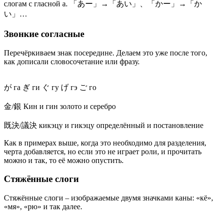
слогам с гласной а. 「あー」→「あい」、「かー」→「か
い」…
Звонкие согласные
Перечёркиваем знак посередине. Делаем это уже после того,
как дописали словосочетание или фразу.
が га ぎ ги ぐ гу げ гэ ご го
金/銀 Кин и гин золото и серебро
既決/議決 кикэцу и гикэцу определённый и постановление
Как в примерах выше, когда это необходимо для разделения,
черта добавляется, но если это не играет роли, и прочитать
можно и так, то её можно опустить.
Стяжённые слоги
Стяжённые слоги – изображаемые двумя значками каны: «кё»,
«мя», «рю» и так далее.