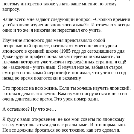
поэтому интересно также узнать ваше мнение по этому
вопросу.
Чаще всего мне задают следующий вопрос: «Сколько времени
у тебя заняло изучение японского языка?». И отвечаю я всегда
одно и то же: я никогда не переставал его учить.
Изучение японского для меня представляло собой
непрерывный процесс, начиная от моего первого урока
японского в средней школе (1985 год) до сегодняшнего дня.
Даже будучи профессиональным переводчиком манги, за
плечами которого уже тысячи переведённых страниц, я ещё
не «закончил» учить язык. Я изучал новое, забывал старое,
смотрел на знакомый иероглиф и понимал, что учил его год
назад во время подготовки к экзамену.
Это процесс на всю жизнь. Если ты хочешь изучать японский,
готовься делать это вечно. Вам нужно погрузиться в него на
очень длительное время. Это урок номер один.
А остальное? Ну что же…
Я буду с вами откровенен: не все мои советы по японскому
языку могут оказаться для вас реальными. И это нормально.
Не все должны бросаться во все тяжкие, как это сделал я,