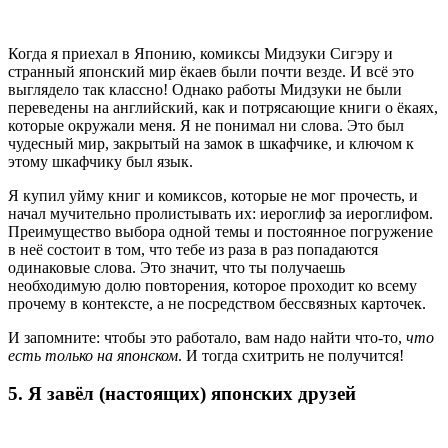
Когда я приехал в Японию, комиксы Мидзуки Сигэру и
странный японский мир ёкаев были почти везде. И всё это
выглядело так классно! Однако работы Мидзуки не были
переведены на английский, как и потрясающие книги о ёкаях,
которые окружали меня. Я не понимал ни слова. Это был
чудесный мир, закрытый на замок в шкафчике, и ключом к
этому шкафчику был язык.
Я купил уйму книг и комиксов, которые не мог прочесть, и
начал мучительно пролистывать их: иероглиф за иероглифом.
Преимущество выбора одной темы и постоянное погружение
в неё состоит в том, что тебе из раза в раз попадаются
одинаковые слова. Это значит, что ты получаешь
необходимую долю повторения, которое проходит ко всему
прочему в контексте, а не посредством бессвязных карточек.
И запомните: чтобы это работало, вам надо найти что-то,
что
есть только на японском
. И тогда схитрить не получится!
5. Я завёл (настоящих) японских друзей