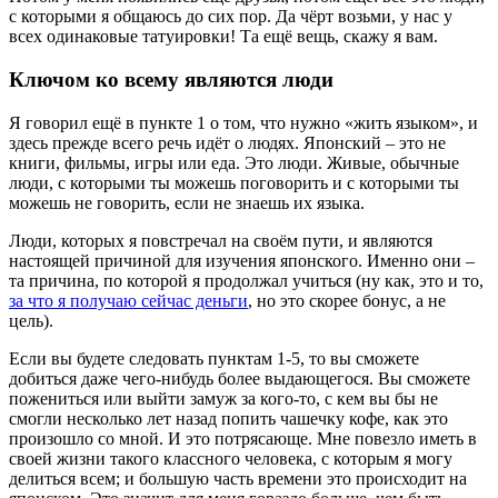
с которыми я общаюсь до сих пор. Да чёрт возьми, у нас у
всех одинаковые татуировки! Та ещё вещь, скажу я вам.
Ключом ко всему являются люди
Я говорил ещё в пункте 1 о том, что нужно «жить языком», и
здесь прежде всего речь идёт о людях. Японский – это не
книги, фильмы, игры или еда. Это люди. Живые, обычные
люди, с которыми ты можешь поговорить и с которыми ты
можешь не говорить, если не знаешь их языка.
Люди, которых я повстречал на своём пути, и являются
настоящей причиной для изучения японского. Именно они –
та причина, по которой я продолжал учиться (ну как, это и то,
за что я получаю сейчас деньги
, но это скорее бонус, а не
цель).
Если вы будете следовать пунктам 1-5, то вы сможете
добиться даже чего-нибудь более выдающегося. Вы сможете
пожениться или выйти замуж за кого-то, с кем вы бы не
смогли несколько лет назад попить чашечку кофе, как это
произошло со мной. И это потрясающе. Мне повезло иметь в
своей жизни такого классного человека, с которым я могу
делиться всем; и большую часть времени это происходит на