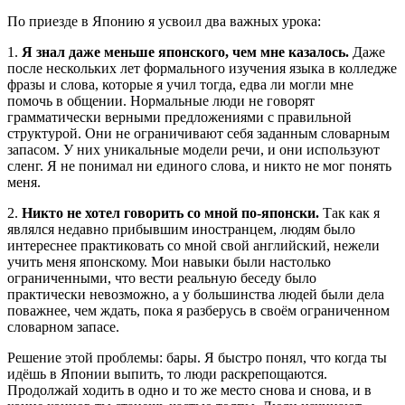
По приезде в Японию я усвоил два важных урока:
1.
Я знал даже меньше японского, чем мне казалось.
Даже
после нескольких лет формального изучения языка в колледже
фразы и слова, которые я учил тогда, едва ли могли мне
помочь в общении. Нормальные люди не говорят
грамматически верными предложениями с правильной
структурой. Они не ограничивают себя заданным словарным
запасом. У них уникальные модели речи, и они используют
сленг. Я не понимал ни единого слова, и никто не мог понять
меня.
2.
Никто не хотел говорить со мной по-японски.
Так как я
являлся недавно прибывшим иностранцем, людям было
интереснее практиковать со мной свой английский, нежели
учить меня японскому. Мои навыки были настолько
ограниченными, что вести реальную беседу было
практически невозможно, а у большинства людей были дела
поважнее, чем ждать, пока я разберусь в своём ограниченном
словарном запасе.
Решение этой проблемы: бары. Я быстро понял, что когда ты
идёшь в Японии выпить, то люди раскрепощаются.
Продолжай ходить в одно и то же место снова и снова, и в