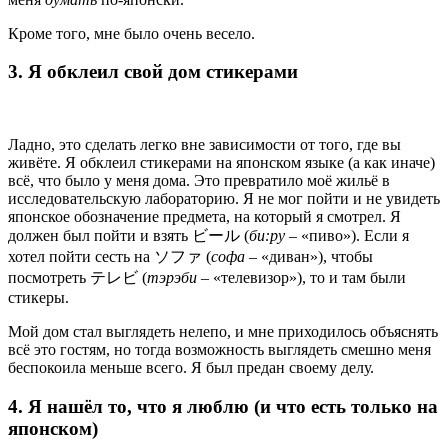
Кроме того, мне было очень весело.
3. Я обклеил свой дом стикерами
Ладно, это сделать легко вне зависимости от того, где вы
живёте. Я обклеил стикерами на японском языке (а как иначе)
всё, что было у меня дома. Это превратило моё жильё в
исследовательскую лабораторию. Я не мог пойти и не увидеть
японское обозначение предмета, на который я смотрел. Я
должен был пойти и взять ビール (
би:ру
– «пиво»). Если я
хотел пойти сесть на ソファ (
софа
– «диван»), чтобы
посмотреть テレビ (
тэрэби
– «телевизор»), то и там были
стикеры.
Мой дом стал выглядеть нелепо, и мне приходилось объяснять
всё это гостям, но тогда возможность выглядеть смешно меня
беспокоила меньше всего. Я был предан своему делу.
4. Я нашёл то, что я люблю (и что есть только на
японском)