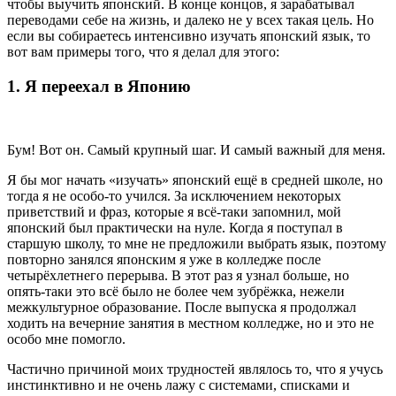
чтобы выучить японский. В конце концов, я зарабатывал
переводами себе на жизнь, и далеко не у всех такая цель. Но
если вы собираетесь интенсивно изучать японский язык, то
вот вам примеры того, что я делал для этого:
1. Я переехал в Японию
Бум! Вот он. Самый крупный шаг. И самый важный для меня.
Я бы мог начать «изучать» японский ещё в средней школе, но
тогда я не особо-то учился. За исключением некоторых
приветствий и фраз, которые я всё-таки запомнил, мой
японский был практически на нуле. Когда я поступал в
старшую школу, то мне не предложили выбрать язык, поэтому
повторно занялся японским я уже в колледже после
четырёхлетнего перерыва. В этот раз я узнал больше, но
опять-таки это всё было не более чем зубрёжка, нежели
межкультурное образование. После выпуска я продолжал
ходить на вечерние занятия в местном колледже, но и это не
особо мне помогло.
Частично причиной моих трудностей являлось то, что я учусь
инстинктивно и не очень лажу с системами, списками и