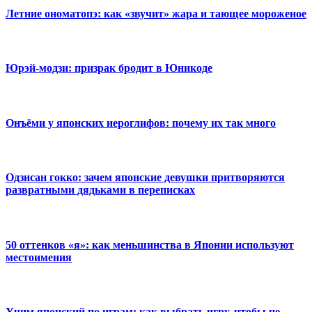
Летние ономатопэ: как «звучит» жара и тающее мороженое
Юрэй-модзи: призрак бродит в Юникоде
Онъёми у японских иероглифов: почему их так много
Одзисан гокко: зачем японские девушки притворяются
развратными дядьками в переписках
50 оттенков «я»: как меньшинства в Японии используют
местоимения
Учим японский по играм: как выбрать игру, чтобы не