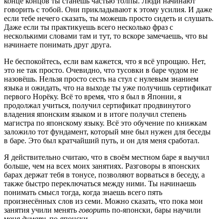
конце концов ты станешь частью толпы. Люди начинают
говорить с тобой. Они прикладывают к этому усилия. И даже
если тебе нечего сказать, ты можешь просто сидеть и слушать.
Даже если ты практикуешь всего несколько фраз с
несколькими словами там и тут, то вскоре замечаешь, что вы
начинаете понимать друг друга.
Не беспокойтесь, если вам кажется, что я всё упрощаю. Нет,
это не так просто. Очевидно, что тусовки в баре чудом не
назовёшь. Нельзя просто сесть на стул с нулевым знанием
языка и ожидать, что на выходе ты уже получишь сертификат
первого Норёку. Всё то время, что я был в Японии, я
продолжал учиться, получил сертификат продвинутого
владения японским языком и в итоге получил степень
магистра по японскому языку. Всё это обучение по книжкам
заложило тот фундамент, который мне был нужен для беседы
в баре. Это был кратчайший путь, и он для меня сработал.
Я действительно считаю, что в своём местном баре я выучил
больше, чем на всех моих занятиях. Разговоры в японских
барах держат тебя в тонусе, позволяют ворваться в беседу, а
также быстро переключаться между ними. Ты начинаешь
понимать смысл тогда, когда знаешь всего пять
произнесённых слов из семи. Можно сказать, что пока мои
занятия учили менять
говорить
по-японски, бары научили
меня
думать
по-японски.