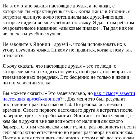
На этом этапе важны настоящие друзья, а не люди, с
которыми ты «практикуешь язык». Когда я жил в Японии, я
встретил львиную долю потенциальных друзей-японцев,
которые видели во мне учебник по языку. Я дал этим ребятам
очаровательное название: «языковые пиявки». Ты для них не
человек, ты учебное чучело.
Не заводите в Японии «друзей», чтобы использовать их в
угоду изучения языка. Никому не нравится, когда к нему так
относятся.
Я хочу сказать, что настоящие друзья – это те люди, с
которыми можно сходить погулять, пообедать, поговорить о
телевизионных передачах. Это бесценно не только в жизни,
но и в усвоении языка.
Вы можете сказать: «Это замечательно, но
как я смогу завести
настоящих друзей-японцев?
». Для меня это был результат
постоянной практики шагов 1-4. Потребовалось немало
времени. Своего первого настоящего друга я встретил после,
наверное, трёх лет пребывания в Японии: это был человек, с
кем бы я дружил вне зависимости от наличия языкового
барьера. С этим человеком я мог гулять, разговаривать и вести
себя абсолютно естественно во время разговора на японском.
Потом у меня появились ещё друзья, потом ещё: всё это люди,