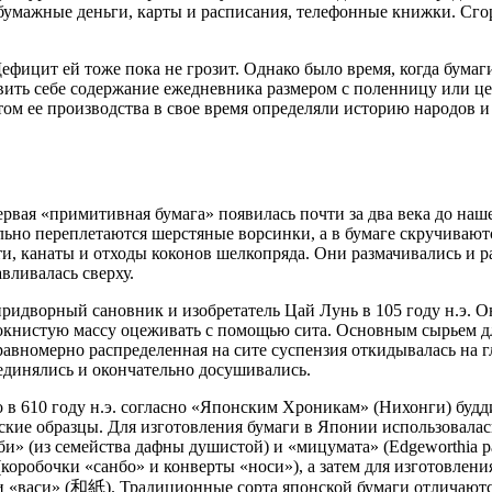
, бумажные деньги, карты и расписания, телефонные книжки. Сг
Дефицит ей тоже пока не грозит. Однако было время, когда бума
авить себе содержание ежедневника размером с поленницу или 
том ее производства в свое время определяли историю народов и
рвая «примитивная бумага» появилась почти за два века до наш
ьно переплетаются шерстяные ворсинки, а в бумаге скручивают
ти, канаты и отходы коконов шелкопряда. Они размачивались и 
вливалась сверху.
ридворный сановник и изобретатель Цай Лунь в 105 году н.э. О
книстую массу оцеживать с помощью сита. Основным сырьем для
равномерно распределенная на сите суспензия откидывалась на г
единялись и окончательно досушивались.
ко в 610 году н.э. согласно «Японским Хроникам» (Нихонги) буд
ские образцы. Для изготовления бумаги в Японии использовалась
мби» (из семейства дафны душистой) и «мицумата» (Edgeworthia p
коробочки «санбо» и конверты «носи»), а затем для изготовлени
и «васи» (和紙). Традиционные сорта японской бумаги отличаются