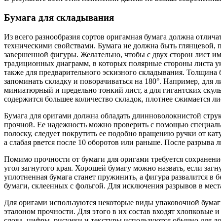
Бумага для складывания
Из всего разнообразия сортов оригамная бумага должна отлича
техническими свойствами. Бумага не должна быть глянцевой, п
завершенной фигуры. Желательно, чтобы с двух сторон лист им
традиционных диаграмм, в которых полярные стороны листа ук
также для предварительного эскизного складывания. Толщина б
запоминать складку и поворачиваться на 180°. Например, для л
миниатюрный и предельно тонкий лист, а для гигантских скул
содержится большее количество складок, плотнее сжимается ли
Бумага для оригами должна обладать длинноволокнистой струк
прочной. Ее надежность можно проверить с помощью специально
полоску, следует покрутить ее подобно вращению ручки от кат
а слабая рвется после 10 оборотов или раньше. После разрыва
Помимо прочности от бумаги для оригами требуется сохранение 
угол загнутого края. Хорошей бумагу можно назвать, если заг
уплотненная бумага станет пружинить, а фигура развалится в 
бумаги, склеенных с фольгой. Для исключения разрывов в мест
Для оригами используются некоторые виды упаковочной бумаги
эталоном прочности. Для этого в их состав входят хлопковые
слова, цифры, рисунки и текстуры используются обычно для д