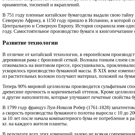
орнаментов, тиснений и вкраплений.
В 751 году пленные китайские бумагоделы выдали свою тайну
Северную Африку, в 1150 году пришло в Испанию, в которой с
Центральную и Северную Европу. История сохранила имя одно
году. Самостоятельное производство бумаги и книгопечатание 
Развитие технологии
В отличие от китайской технологии, в европейском производс
деревянная рама с бронзовой сеткой. Волокна тонким слоем с
отжимались на винтовом прессе, просушивались, проклеивалис
ускорилось производство бумажной массы. В XIX веке изменилс
из растительных волокон получают материал, похожий на бумаг
Теперь 90% мировой целлюлозы производится сульфатным спос
древесине прочность и коричневатый оттенок. Кроме целлюлозы 
и другие наполнители, которые улучшают печатные свойства бу
В 1799 году француз Луи-Николя Робер (1761-1828) запатентов
а скорость производства бумажного полотна выросла с 10 до 2
за 10 лет после начала компьютерного бума ее потребление в р
кг. на каждого жителя планеты.
В результате всех этих изменений далеко не всякая современна