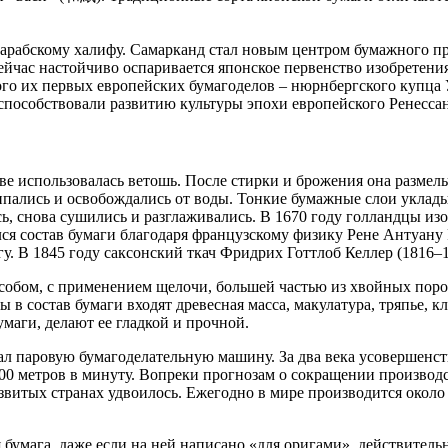
 арабскому халифу. Самарканд стал новым центром бумажного п
ейчас настойчиво оспаривается японское первенство изобретения
го их первых европейских бумагоделов – нюрнбергского купца
способствовали развитию культуры эпохи европейского Ренессан
тве использовалась ветошь. После стирки и брожения она разме
липались и освобождались от воды. Тонкие бумажные слои укла
ь, снова сушились и разглаживались. В 1670 году голландцы из
я состав бумаги благодаря французскому физику Рене Антуану Р
у. В 1845 году саксонский ткач Фридрих Готтлоб Келлер (1816–
обом, с применением щелочи, большей частью из хвойных поро
в состав бумаги входят древесная масса, макулатура, тряпье, кл
маги, делают ее гладкой и прочной.
ал паровую бумагоделательную машину. За два века усовершенст
000 метров в минуту. Вопреки прогнозам о сокращении производ
азвитых странах удвоилось. Ежегодно в мире производится около 
я бумага, даже если на ней написано «для оригами», действитель