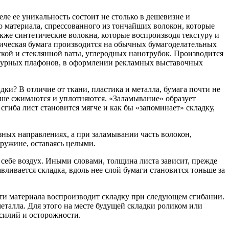
ле ее уникальность состоит не столько в дешевизне и
о материала, спрессованного из тончайших волокон, которые
кже синтетические волокна, которые воспроизводя текстуру и
тическая бумага производится на обычных бумагоделательных
ской и стеклянной ваты, углеродных нанотрубок. Производится
 ажурных плафонов, в оформлении рекламных выставочных
ки? В отличие от ткани, пластика и металла, бумага почти не
ольше сжимаются и уплотняются. «Заламывание» образует
гиба лист становится мягче и как бы «запоминает» складку,
зных направлениях, а при заламывании часть волокон,
пружине, оставаясь целыми.
 себе воздух. Иными словами, толщина листа зависит, прежде
вливается складка, вдоль нее слой бумаги становится тоньше за
ти материала воспроизводит складку при следующем сгибании.
еталла. Для этого на месте будущей складки роликом или
силий и осторожности.