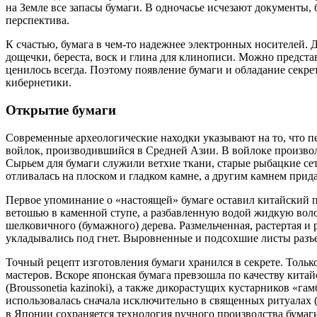
на Земле все запасы бумаги. В одночасье исчезают документы
перспектива.
К счастью, бумага в чем-то надежнее электронных носителей. 
дощечки, береста, воск и глина для клинописи. Можно предст
ценилось всегда. Поэтому появление бумаги и обладание секре
кибернетики.
Открытие бумаги
Современные археологические находки указывают на то, что пе
войлок, производившийся в Средней Азии. В войлоке произвол
Сырьем для бумаги служили ветхие ткани, старые рыбацкие се
отливалась на плоском и гладком камне, а другим камнем прида
Первое упоминание о «настоящей» бумаге оставил китайский п
ветошью в каменной ступе, а разбавленную водой жидкую воло
шелковичного (бумажного) дерева. Размельченная, растертая и 
укладывались под гнет. Выровненные и подсохшие листы разъ
Точный рецепт изготовления бумаги хранился в секрете. Толь
мастеров. Вскоре японская бумага превзошла по качеству китай
(Broussonetia kazinoki), а также дикорастущих кустарников «га
использовалась сначала исключительно в священных ритуалах (
в Японии сохраняется технология ручного производства бумаг