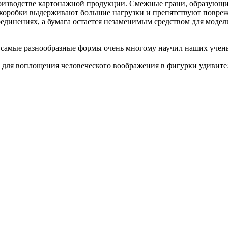
изводстве картонажной продукции. Смежные грани, образующие 
о коробки выдерживают большие нагрузки и препятствуют повре
оединениях, а бумага остается незаменимым средством для модел
в самые разнообразные формы очень многому научил наших учен
м для воплощения человеческого воображения в фигурки удивите