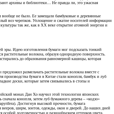
орают архивы и библиотеки… Не правда ли, это ужасная
ги вообще не было. Ее замещали бамбуковые и деревянные
целый воз черепков. Уплощение и сжатие носителей информации
 культуры так же, как в ХХ веке открытие атомной энергии и
ей эры. Идею изготовления бумаги мог подсказать тонкий
ся растительные волокна, образуя однородную поверхность.
растирались до образования равномерной кашицы, которая
н предложил размельчать растительные волокна вместе с
 производства бумаги в Китае стали конопля, бамбук и луб
ладкие доски, которые затем связывались в стопы и
дийский монах Дан Хо научил этой технологии японских
 сначала конопля, затем луб бумажного дерева – «кодзо»
apyrifera). Достигнув высокой прочности, бумага
я вееров, ширм, зонтов, одежды, окон и дверей. До наших дней
 особой долговечностью и разнообразием оттенков цвета,