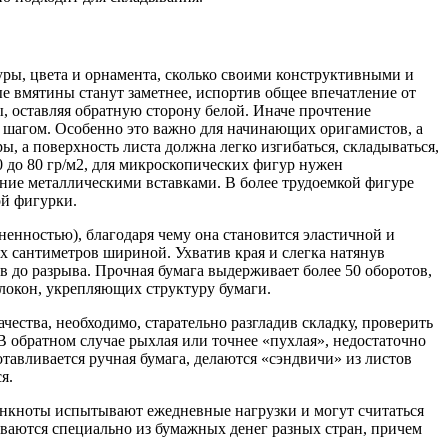
уры, цвета и орнамента, сколько своими конструктивными и
ые вмятины станут заметнее, испортив общее впечатление от
ы, оставляя обратную сторону белой. Иначе прочтение
 шагом. Особенно это важно для начинающих оригамистов, а
, а поверхность листа должна легко изгибаться, складываться,
0 до 80 гр/м2, для микроскопических фигур нужен
ание металлическими вставками. В более трудоемкой фигуре
ой фигурки.
енностью), благодаря чему она становится эластичной и
ух сантиметров шириной. Ухватив края и слегка натянув
 до разрыва. Прочная бумага выдерживает более 50 оборотов,
олокон, укрепляющих структуру бумаги.
чества, необходимо, старательно разгладив складку, проверить
 В обратном случае рыхлая или точнее «пухлая», недостаточно
тавливается ручная бумага, делаются «сэндвичи» из листов
я.
анкноты испытывают ежедневные нагрузки и могут считаться
ываются специально из бумажных денег разных стран, причем