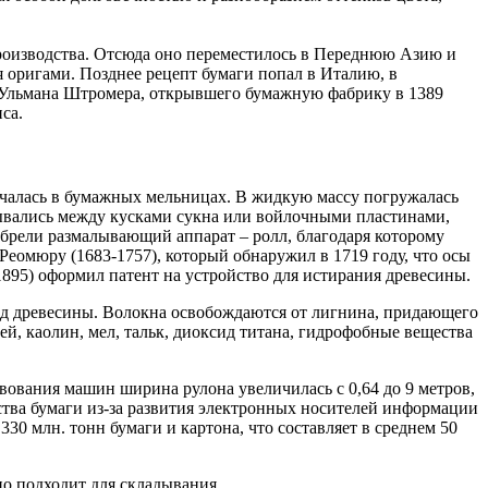
роизводства. Отсюда оно переместилось в Переднюю Азию и
 оригами. Позднее рецепт бумаги попал в Италию, в
 Ульмана Штромера, открывшего бумажную фабрику в 1389
са.
льчалась в бумажных мельницах. В жидкую массу погружалась
дывались между кусками сукна или войлочными пластинами,
обрели размалывающий аппарат – ролл, благодаря которому
еомюру (1683-1757), который обнаружил в 1719 году, что осы
1895) оформил патент на устройство для истирания древесины.
д древесины. Волокна освобождаются от лигнина, придающего
ей, каолин, мел, тальк, диоксид титана, гидрофобные вещества
вования машин ширина рулона увеличилась с 0,64 до 9 метров,
ства бумаги из-за развития электронных носителей информации
330 млн. тонн бумаги и картона, что составляет в среднем 50
но подходит для складывания.