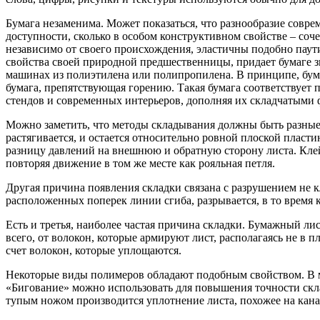
Бумага незаменима. Может показаться, что разнообразие совре
доступности, сколько в особом конструктивном свойстве – со
независимо от своего происхождения, эластичны подобно паут
свойства своей природной предшественницы, придает бумаге з
машинах из полиэтилена или полипропилена. В принципе, бума
бумага, препятствующая горению. Такая бумага соответствует
стендов и современных интерьеров, дополняя их складчатыми
Можно заметить, что методы складывания должны быть разные в
растягивается, и остается относительно ровной плоской пласт
разницу давлений на внешнюю и обратную сторону листа. Клей 
повторяя движение в том же месте как рояльная петля.
Другая причина появления складки связана с разрушением не к
расположенных поперек линии сгиба, разрывается, в то время 
Есть и третья, наиболее частая причина складки. Бумажный ли
всего, от волокон, которые армируют лист, располагаясь не в 
счет волокон, которые уплощаются.
Некоторые виды полимеров обладают подобным свойством. В ме
«Бигование» можно использовать для повышения точности скла
тупым ножом производится уплотнение листа, похожее на кана