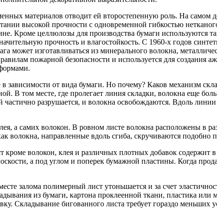
менных материалов отводит ей второстепенную роль. На самом де
четании высокой прочности с одновременной гибкостью нетканог
ине. Кроме целлюлозы для производства бумаги используются та
начительную прочность и влагостойкость. С 1960-х годов синте
га может изготавливаться из минерального волокна, металличе
 правилам пожарной безопасности и используется для создания
 формами.
 зависимости от вида бумаги. Но почему? Каков механизм склад
иной. В том месте, где пролегает линия складки, волокна еще б
частично разрушается, и волокна освобождаются. Вдоль линии с
лея, а самих волокон. В ровном листе волокна расположены в ра
как волокна, направленные вдоль сгиба, скручиваются подобно 
ст кроме волокон, клея и различных плотных добавок содержит в
плоскости, а под углом и поперек бумажной пластины. Когда прода
сте залома полимерный лист утоньшается и за счет эластичнос
дывания из бумаги, картона проклеенной ткани, пластика или м
вку. Складывание бигованного листа требует гораздо меньших у