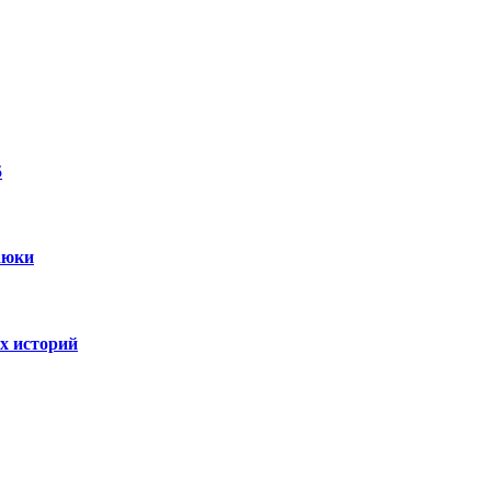
5
аюки
х историй