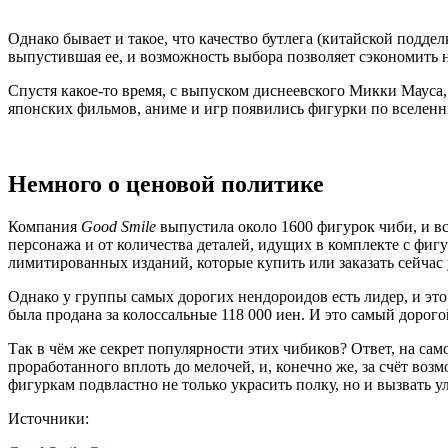
Однако бывает и такое, что качество бутлега (китайской подде
выпустившая ее, и возможность выбора позволяет сэкономить 
Спустя какое-то время, с выпуском диснеевского Микки Мауса
японских фильмов, аниме и игр появились фигурки по вселе
Немного о ценовой политике
Компания
Good Smile
выпустила около 1600 фигурок чиби, и вс
персонажа и от количества деталей, идущих в комплекте с фигу
лимитированных изданий, которые купить или заказать сейчас 
Однако у группы самых дорогих нендороидов есть лидер, и эт
была продана за колоссальные 118 000 иен. И это самый дорог
Так в чём же секрет популярности этих чибиков? Ответ, на са
проработанного вплоть до мелочей, и, конечно же, за счёт во
фигуркам подвластно не только украсить полку, но и вызвать у
Источники: