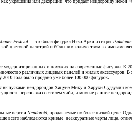
е как украшения или декорации, что придаёт нендороиду некой 
onder Festival
— это была фигурка Нэко-Арки из игры
Tsukihime
ягкой цветовой палитрой и бОльшим количеством взаимозаменяе
ее модернизированных и похожих на современные фигурки. К 20
множество различных лицевых панелей и милых аксессуаров. В 
у 2010 года было продано уже более 100 000 фигурок.
то с выпусками нендороидов Хацунэ Мику и Харухи Судзумии ко
 сущность персонажа со стилем чиби, и многие ранние нендорои
ельные версии
Nendoroid
, продаваемые по более низкой цене. Одн
чаще всего наблюдаются кривые, неаккуратные черты лица, отли