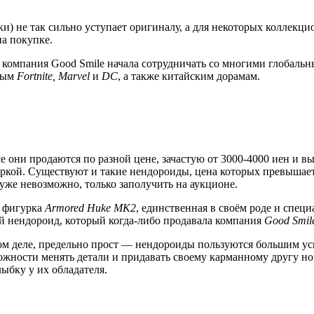
лки) не так сильно уступает оригиналу, а для некоторых коллек
на покупке.
, компания Good Smile начала сотрудничать со многими глобаль
нным
Fortnite, Marvel
и
DC
, а также китайским дорамам.
е они продаются по разной цене, зачастую от 3000-4000 иен и в
ркой. Существуют и такие нендороиды, цена которых превышает 1
уже невозможно, только заполучить на аукционе.
о фигурка
Armored Huke MK2
, единственная в своём роде и спец
ой нендороид, который когда-либо продавала компания
Good Smil
мом деле, предельно прост — нендороиды пользуются большим усп
зможности менять детали и придавать своему карманному другу н
лыбку у их обладателя.