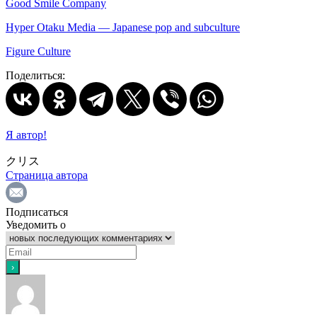
Good Smile Company
Hyper Otaku Media — Japanese pop and subculture
Figure Culture
Поделиться:
Я автор!
クリス
Страница автора
Подписаться
Уведомить о