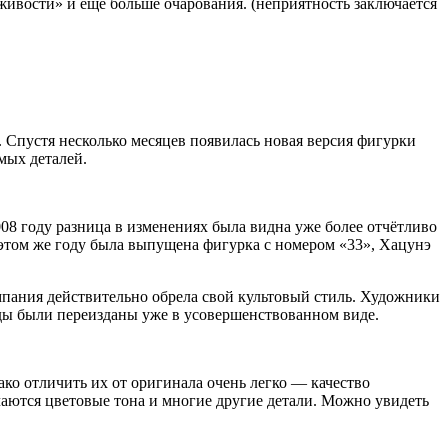
«живости» и ещё больше очарования. (неприятность заключается
. Спустя несколько месяцев появилась новая версия фигурки
мых деталей.
08 году разница в изменениях была видна уже более отчётливо
этом же году была выпущена фигурка с номером «33», Хацунэ
мпания действительно обрела свой культовый стиль. Художники
ды были переизданы уже в усовершенствованном виде.
ако отличить их от оригинала очень легко — качество
чаются цветовые тона и многие другие детали. Можно увидеть