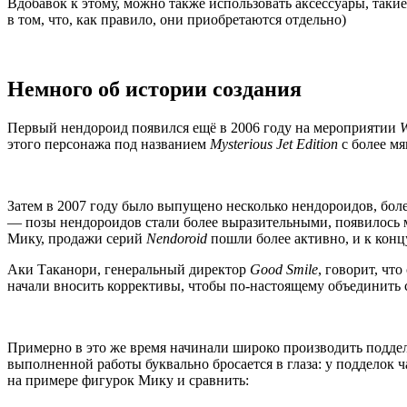
Вдобавок к этому, можно также использовать аксессуары, таки
в том, что, как правило, они приобретаются отдельно)
Немного об истории создания
Первый нендороид появился ещё в 2006 году на мероприятии
W
этого персонажа под названием
Mysterious Jet Edition
с более м
Затем в 2007 году было выпущено несколько нендороидов, бол
— позы нендороидов стали более выразительными, появилось 
Мику, продажи серий
Nendoroid
пошли более активно, и к конц
Аки Таканори, генеральный директор
Good Smile
, говорит, ч
начали вносить коррективы, чтобы по-настоящему объединить
Примерно в это же время начинали широко производить подд
выполненной работы буквально бросается в глаза: у подделок 
на примере фигурок Мику и сравнить: