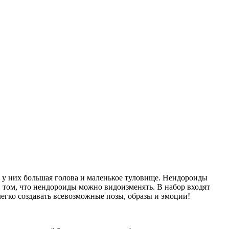
 у них большая голова и маленькое туловище. Нендороиды
в том, что нендороиды можно видоизменять. В набор входят
легко создавать всевозможные позы, образы и эмоции!