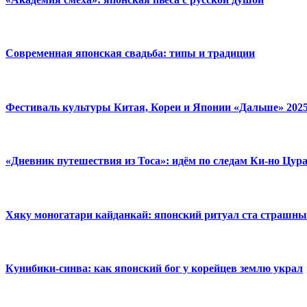
Современная японская свадьба: типы и традиции
Фестиваль культуры Китая, Кореи и Японии «Дальше» 202
«Дневник путешествия из Тоса»: идём по следам Ки-но Цур
Хяку моногатари кайданкай: японский ритуал ста страшны
Кунибики-синва: как японский бог у корейцев землю украл