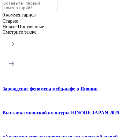
0
комментариев
Старые
Новые
Популярные
Смотрите также
Зарождение феномена мейд-кафе в Японии
Выставка японской культуры HINODE JAPAN 2025
«Академия смеха»: японская пьеса с русской душой