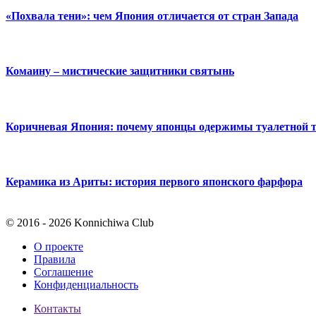
«Похвала тени»: чем Япония отличается от стран Запада
Комаину – мистические защитники святынь
Коричневая Япония: почему японцы одержимы туалетной 
Керамика из Ариты: история первого японского фарфора
© 2016 - 2026 Konnichiwa Club
О проекте
Правила
Соглашение
Конфиденциальность
Контакты