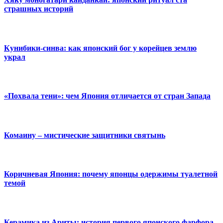
страшных историй
Кунибики-синва: как японский бог у корейцев землю
украл
«Похвала тени»: чем Япония отличается от стран Запада
Комаину – мистические защитники святынь
Коричневая Япония: почему японцы одержимы туалетной
темой
Керамика из Ариты: история первого японского фарфора