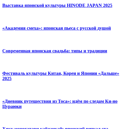
Выставка японской культуры HINODE JAPAN 2025
«Академия смеха»: японская пьеса с русской душой
Современная японская свадьба: типы и традиции
Фестиваль культуры Китая, Кореи и Японии «Дальше»
2025
«Дневник путешествия из Тоса»: идём по следам Ки-но
Цураюки
Хяку моногатари кайданкай: японский ритуал ста