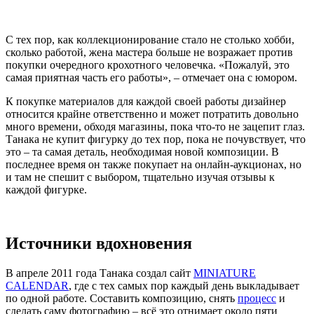
С тех пор, как коллекционирование стало не столько хобби,
сколько работой, жена мастера больше не возражает против
покупки очередного крохотного человечка. «Пожалуй, это
самая приятная часть его работы», – отмечает она с юмором.
К покупке материалов для каждой своей работы дизайнер
относится крайне ответственно и может потратить довольно
много времени, обходя магазины, пока что-то не зацепит глаз.
Танака не купит фигурку до тех пор, пока не почувствует, что
это – та самая деталь, необходимая новой композиции. В
последнее время он также покупает на онлайн-аукционах, но
и там не спешит с выбором, тщательно изучая отзывы к
каждой фигурке.
Источники вдохновения
В апреле 2011 года Танака создал сайт
MINIATURE
CALENDAR
, где с тех самых пор каждый день выкладывает
по одной работе. Составить композицию, снять
процесс
и
сделать саму фотографию – всё это отнимает около пяти