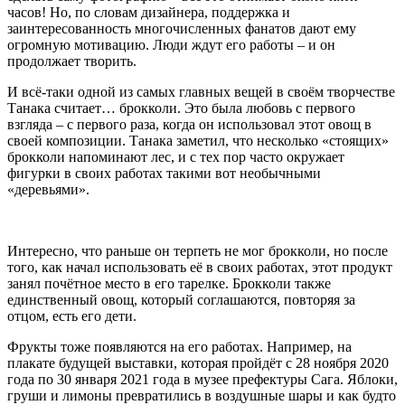
часов! Но, по словам дизайнера, поддержка и
заинтересованность многочисленных фанатов дают ему
огромную мотивацию. Люди ждут его работы – и он
продолжает творить.
И всё-таки одной из самых главных вещей в своём творчестве
Танака считает… брокколи. Это была любовь с первого
взгляда – с первого раза, когда он использовал этот овощ в
своей композиции. Танака заметил, что несколько «стоящих»
брокколи напоминают лес, и с тех пор часто окружает
фигурки в своих работах такими вот необычными
«деревьями».
Интересно, что раньше он терпеть не мог брокколи, но после
того, как начал использовать её в своих работах, этот продукт
занял почётное место в его тарелке. Брокколи также
единственный овощ, который соглашаются, повторяя за
отцом, есть его дети.
Фрукты тоже появляются на его работах. Например, на
плакате будущей выставки, которая пройдёт с 28 ноября 2020
года по 30 января 2021 года в музее префектуры Сага. Яблоки,
груши и лимоны превратились в воздушные шары и как будто