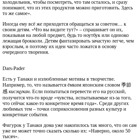
холодильник, чтобы посмотреть, что там осталось, и сразу
понимают, что из этих продуктов можно приготовить. Здесь
то же самое».
Иногда ему всё же приходится обращаться за советом… к
своим детям. «Что вы видите тут?» – спрашивает он их,
показывая на любой предмет, будь то ноутбук или одиноко
лежащая брокколи. Детям фантазировать зачастую легче, чем
взрослым, и поэтому их идеи часто ложатся в основу
очередного творения.
Dars-Pader
Есть у Танаки и излюбленные мотивы в творчестве.
Например, то, что называется ёмким японским словом 季節
感
кисэцукан
. Если попытаться перевести его на русский,
получится что-то вроде «чувства, испытываемые из-за того,
что сейчас какое-то конкретное время года». Среди других
любимых тем – точки соприкосновения разных культур и
конкретные события.
Фигурок у Танаки дома уже накопилось так много, что он сам
уже не может точно сказать сколько их: «Наверно, около 50
тысяч».