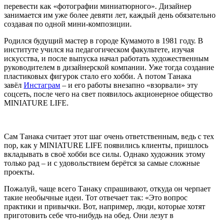
перевести как «фотографии миниатюрного». Дизайнер
занимается им уже более девяти лет, каждый день обязательно
создавая по одной мини-композиции.
Родился будущий мастер в городе Кумамото в 1981 году. В
институте учился на педагогическом факультете, изучая
искусства, и после выпуска начал работать художественным
руководителем в дизайнерской компании. Уже тогда создание
пластиковых фигурок стало его хобби. А потом Танака
завёл
Инстаграм
– и его работы внезапно «взорвали» эту
соцсеть, после чего на свет появилось акционерное общество
MINIATURE LIFE.
Сам Танака считает этот шаг очень ответственным, ведь с тех
пор, как у MINIATURE LIFE появились клиенты, пришлось
вкладывать в своё хобби все силы. Однако художник этому
только рад – и с удовольствием берётся за самые сложные
проекты.
Пожалуй, чаще всего Танаку спрашивают, откуда он черпает
такие необычные идеи. Тот отвечает так: «Это вопрос
практики и привычки. Вот, например, люди, которые хотят
приготовить себе что-нибудь на обед. Они лезут в