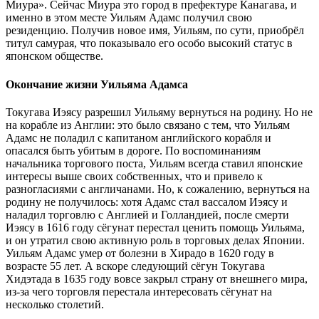
Миура». Сейчас Миура это город в префектуре Канагава, и
именно в этом месте Уильям Адамс получил свою
резиденцию. Получив новое имя, Уильям, по сути, приобрёл
титул самурая, что показывало его особо высокий статус в
японском обществе.
Окончание жизни Уильяма Адамса
Токугава Иэясу разрешил Уильяму вернуться на родину. Но не
на корабле из Англии: это было связано с тем, что Уильям
Адамс не поладил с капитаном английского корабля и
опасался быть убитым в дороге. По воспоминаниям
начальника торгового поста, Уильям всегда ставил японские
интересы выше своих собственных, что и привело к
разногласиями с англичанами. Но, к сожалению, вернуться на
родину не получилось: хотя Адамс стал вассалом Иэясу и
наладил торговлю с Англией и Голландией, после смерти
Иэясу в 1616 году сёгунат перестал ценить помощь Уильяма,
и он утратил свою активную роль в торговых делах Японии.
Уильям Адамс умер от болезни в Хирадо в 1620 году в
возрасте 55 лет. А вскоре следующий сёгун Токугава
Хидэтада в 1635 году вовсе закрыл страну от внешнего мира,
из-за чего торговля перестала интересовать сёгунат на
несколько столетий.