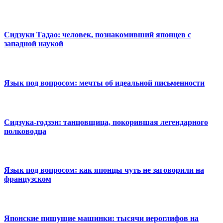
Сидзуки Тадао: человек, познакомивший японцев с
западной наукой
Язык под вопросом: мечты об идеальной письменности
Сидзука-годзэн: танцовщица, покорившая легендарного
полководца
Язык под вопросом: как японцы чуть не заговорили на
французском
Японские пишущие машинки: тысячи иероглифов на