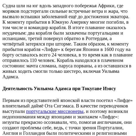
Судна шли на юг вдоль западного побережья Африки, где
моряков подстерегали сильные встречные ветра и жара, что
вызвало вспышки заболеваний ещё до достижения экватора.
К моменту прибытия в Южную Америку многие погибли, в
том числе и командир корабля. В итоге плавание оказалось
неудачным: два корабля были захвачены португальцами и
испанцами, третий повернул обратно в Роттердам, а
четвёртый затерялся при шторме. Таким образом, к моменту
прибытия корабля «Лифде» к берегам Японии в 1600 году на
борту оставалось всего 24 человека, в то время как в плавание
отправилось 110 человек. Корабль находился в плачевном
состоянии: мачта сломана, паруса порваны, а из оставшихся в
живых ходить смогли только шестеро, включая Уильяма
Адамса.
Деятельность Уильяма Адамса при Токугаве Иэясу
Первым из представителей японской власти посетил «Лифде»
влиятельный даймё Ота Сигэмаса. В качестве переводчиков
выступали
португальские миссионеры
, и поэтому возникли
недопонимания между японцами и экипажем «Лифде»:
иезуиты прекрасно осознавали, что, помогая англичанам, они
создают проблемы себе, ведь, с точки зрения Португалии,
Англия и Голландия были политическими и религиозными