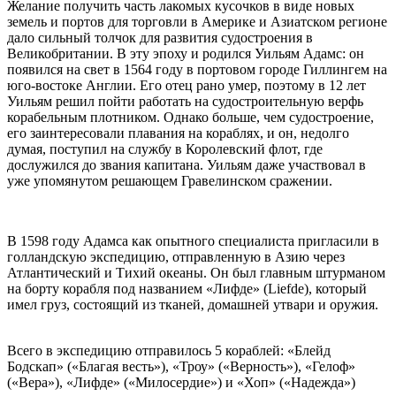
Желание получить часть лакомых кусочков в виде новых
земель и портов для торговли в Америке и Азиатском регионе
дало сильный толчок для развития судостроения в
Великобритании. В эту эпоху и родился Уильям Адамс: он
появился на свет в 1564 году в портовом городе Гиллингем на
юго-востоке Англии. Его отец рано умер, поэтому в 12 лет
Уильям решил пойти работать на судостроительную верфь
корабельным плотником. Однако больше, чем судостроение,
его заинтересовали плавания на кораблях, и он, недолго
думая, поступил на службу в Королевский флот, где
дослужился до звания капитана. Уильям даже участвовал в
уже упомянутом решающем Гравелинском сражении.
В 1598 году Адамса как опытного специалиста пригласили в
голландскую экспедицию, отправленную в Азию через
Атлантический и Тихий океаны. Он был главным штурманом
на борту корабля под названием «Лифде» (Liefde), который
имел груз, состоящий из тканей, домашней утвари и оружия.
Всего в экспедицию отправилось 5 кораблей: «Блейд
Бодскап» («Благая весть»), «Троу» («Верность»), «Гелоф»
(«Вера»), «Лифде» («Милосердие») и «Хоп» («Надежда»)