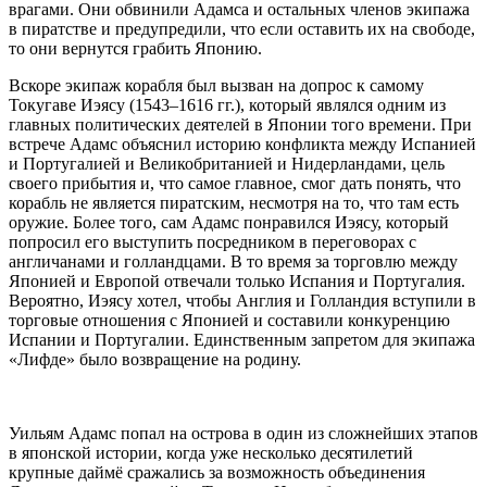
врагами. Они обвинили Адамса и остальных членов экипажа
в пиратстве и предупредили, что если оставить их на свободе,
то они вернутся грабить Японию.
Вскоре экипаж корабля был вызван на допрос к самому
Токугаве Иэясу (1543–1616 гг.), который являлся одним из
главных политических деятелей в Японии того времени. При
встрече Адамс объяснил историю конфликта между Испанией
и Португалией и Великобританией и Нидерландами, цель
своего прибытия и, что самое главное, смог дать понять, что
корабль не является пиратским, несмотря на то, что там есть
оружие. Более того, сам Адамс понравился Иэясу, который
попросил его выступить посредником в переговорах с
англичанами и голландцами. В то время за торговлю между
Японией и Европой отвечали только Испания и Португалия.
Вероятно, Иэясу хотел, чтобы Англия и Голландия вступили в
торговые отношения с Японией и составили конкуренцию
Испании и Португалии. Единственным запретом для экипажа
«Лифде» было возвращение на родину.
Уильям Адамс попал на острова в один из сложнейших этапов
в японской истории, когда уже несколько десятилетий
крупные даймё сражались за возможность объединения