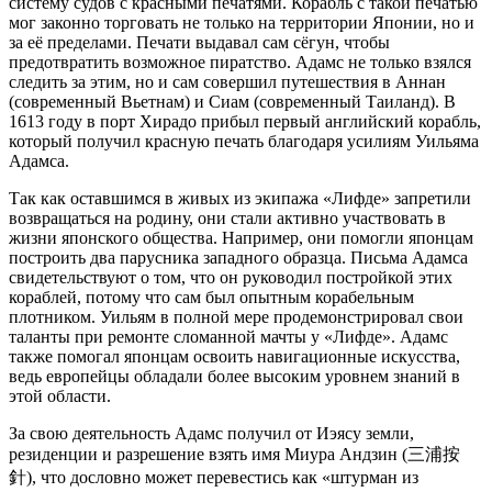
систему судов с красными печатями. Корабль с такой печатью
мог законно торговать не только на территории Японии, но и
за её пределами. Печати выдавал сам сёгун, чтобы
предотвратить возможное пиратство. Адамс не только взялся
следить за этим, но и сам совершил путешествия в Аннан
(современный Вьетнам) и Сиам (современный Таиланд). В
1613 году в порт Хирадо прибыл первый английский корабль,
который получил красную печать благодаря усилиям Уильяма
Адамса.
Так как оставшимся в живых из экипажа «Лифде» запретили
возвращаться на родину, они стали активно участвовать в
жизни японского общества. Например, они помогли японцам
построить два парусника западного образца. Письма Адамса
свидетельствуют о том, что он руководил постройкой этих
кораблей, потому что сам был опытным корабельным
плотником. Уильям в полной мере продемонстрировал свои
таланты при ремонте сломанной мачты у «Лифде». Адамс
также помогал японцам освоить навигационные искусства,
ведь европейцы обладали более высоким уровнем знаний в
этой области.
За свою деятельность Адамс получил от Иэясу земли,
резиденции и разрешение взять имя Миура Андзин (三浦按
針), что дословно может перевестись как «штурман из