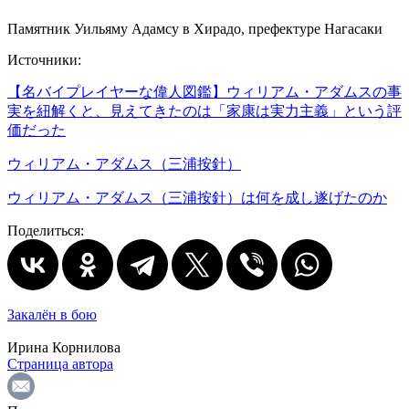
Памятник Уильяму Адамсу в Хирадо, префектуре Нагасаки
Источники:
【名バイプレイヤーな偉人図鑑】ウィリアム・アダムスの事
実を紐解くと、見えてきたのは「家康は実力主義」という評
価だった
ウィリアム・アダムス（三浦按針）
ウィリアム・アダムス（三浦按針）は何を成し遂げたのか
Поделиться:
Закалён в бою
Ирина Корнилова
Страница автора