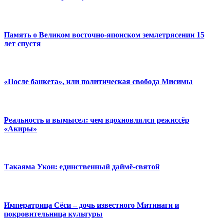
Память о Великом восточно-японском землетрясении 15
лет спустя
«После банкета», или политическая свобода Мисимы
Реальность и вымысел: чем вдохновлялся режиссёр
«Акиры»
Такаяма Укон: единственный даймё-святой
Императрица Сёси – дочь известного Митинаги и
покровительница культуры