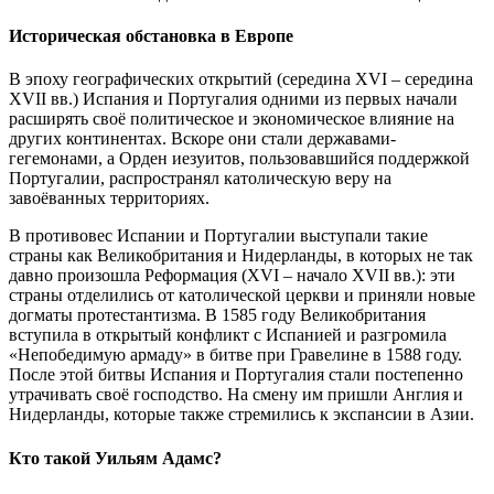
Историческая обстановка в Европе
В эпоху географических открытий (середина XVI – середина
XVII вв.) Испания и Португалия одними из первых начали
расширять своё политическое и экономическое влияние на
других континентах. Вскоре они стали державами-
гегемонами, а Орден иезуитов, пользовавшийся поддержкой
Португалии, распространял католическую веру на
завоёванных территориях.
В противовес Испании и Португалии выступали такие
страны как Великобритания и Нидерланды, в которых не так
давно произошла Реформация (XVI – начало XVII вв.): эти
страны отделились от католической церкви и приняли новые
догматы протестантизма. В 1585 году Великобритания
вступила в открытый конфликт с Испанией и разгромила
«Непобедимую армаду» в битве при Гравелине в 1588 году.
После этой битвы Испания и Португалия стали постепенно
утрачивать своё господство. На смену им пришли Англия и
Нидерланды, которые также стремились к экспансии в Азии.
Кто такой Уильям Адамс?