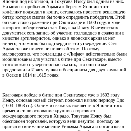
Японии под их эгидой, и Токугава Иэясу был одним из них.
На момент прибытия Адамса к берегам Японии этот
конфликт подходил к концу, оставалось провести решающую
битву, которая смогла бы точно определить победителя. Этой
битвой стало сражение при Сэкигахаре в 1600 году, в ходе
которого победителем стал Токугава Иэясу. В иезуитских
документах есть запись об участии голландцев в сражении в
качестве артиллеристов, однако в японских архивах нет
ничего, что могло бы подтвердить это утверждение. Сам
Адамс также ничего не пишет об этом. Поэтому
маловероятно, что голландцы с «Лифде» действительно были
мобилизованы для участия в битве при Сэкигахаре, вместо
этого можно с уверенностью сказать, что они позже
предоставили Иэясу пушки и боеприпасы для двух кампаний
в Осаке в 1614 и 1615 годах.
Благодаря победе в битве при Сэкигахаре уже в 1603 году
Иэясу, основав новый сёгунат, положил начало периоду Эдо
(1603–1868 гг.). Одним из важных новшеств в Японии того
времени стало основание крупного торгового
международного порта в Хирадо. Токугава Иэясу был
обеспокоен торговлей, которую вели иезуиты, поэтому он
принял во внимание мнение Уильяма Адамса и организовал