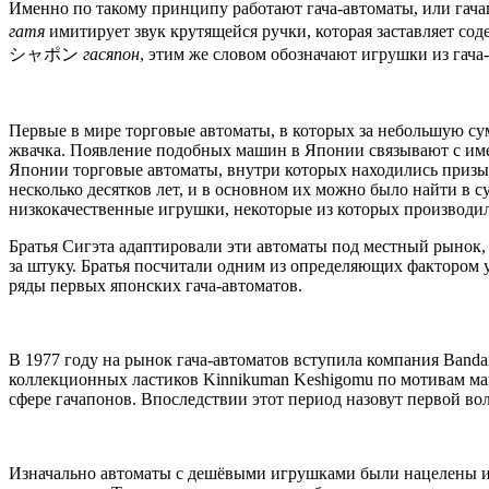
Именно по такому принципу работают гача-автоматы, или г
гатя
имитирует звук крутящейся ручки, которая заставляет 
シャポン
гасяпон
, этим же словом обозначают игрушки из гача
Первые в мире торговые автоматы, в которых за небольшую су
жвачка. Появление подобных машин в Японии связывают с имен
Японии торговые автоматы, внутри которых находились приз
несколько десятков лет, и в основном их можно было найти в 
низкокачественные игрушки, некоторые из которых производил
Братья Сигэта адаптировали эти автоматы под местный рынок, 
за штуку. Братья посчитали одним из определяющих фактором у
ряды первых японских гача-автоматов.
В 1977 году на рынок гача-автоматов вступила компания Band
коллекционных ластиков Kinnikuman Keshigomu по мотивам ма
сфере гачапонов. Впоследствии этот период назовут первой во
Изначально автоматы с дешёвыми игрушками были нацелены иск