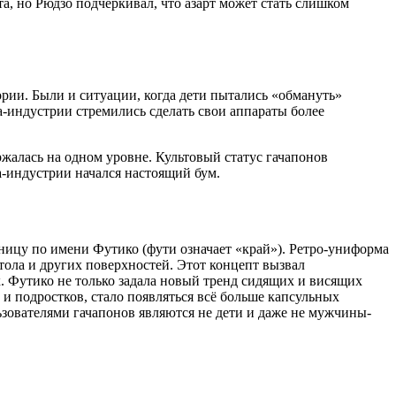
а, но Рюдзо подчёркивал, что азарт может стать слишком
ории. Были и ситуации, когда дети пытались «обмануть»
ча-индустрии стремились сделать свои аппараты более
ержалась на одном уровне. Культовый статус гачапонов
ча-индустрии начался настоящий бум.
ницу по имени Футико (фути означает «край»). Ретро-униформа
ола и других поверхностей. Этот концепт вызвал
. Футико не только задала новый тренд сидящих и висящих
 и подростков, стало появляться всё больше капсульных
ьзователями гачапонов являются не дети и даже не мужчины-