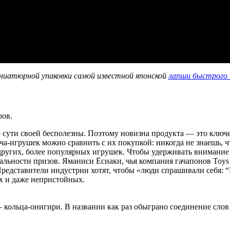
ниатюрной упаковки самой известной японской
лапши быстрого 
ров.
о сути своей бесполезны. Поэтому новизна продукта — это ключе
-игрушек можно сравнить с их покупкой: никогда не знаешь, чт
 других, более популярных игрушек. Чтобы удерживать внимание
льности призов. Яманиси Ёсиаки, чья компания гачапонов Toys C
 Представители индустрии хотят, чтобы «люди спрашивали себя: 
х и даже непристойных.
, – кольца-онигири. В названии как раз обыграно соединение