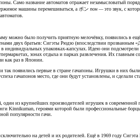
ачапоны. Само название автоматов отражает незамысловатый 
содержимое машины перемешиваться, а ポン
пон —
это звук, с кот
-автоматов.
мму можно было получить приятную мелочёвку, появились в ещё 
ами двух братьев: Сигэты Рюдзо (впоследствии прозванным «Де
ы в индивидуальных упаковках-капсулах. Идею они подсмотрел
супермаркетах, зонах отдыха и парках развлечения. Их главным
и как раз в Японии.
и так появились первые в стране гачапоны. Игрушки в них были
спеха гачапонов место, где они будут установлены, и сделали с
ai, один из крупнейших производителей игрушек в современной 
нги Kinnikuman, героями которой были профессиональные борц
лной популярности гачи.
лючительно на детей и их родителей. Ещё в 1969 году Сигэта 