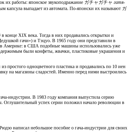
порядок их работы: японское звукоподражание ガチャガチャ
гатя-
орым капсула выпадает из автомата. По-японски их называют ガ
в конце XIX века. Тогда в них продавались открытки и
душкой гачи») и Тэцуо. В 1965 году они представили в
и в Америке: в США подобные машины использовались уже
 содержимым были конфеты, жвачки, пластиковые украшения и
 из простого одноцветного пластика и продавались по 10 иен
тавку на магазины сладостей. Именно перед ними выстроились
гача-индустрии. В 1983 году компания выпустила серию
ы. Оглушительный успех серии положил начало революции в
Рюдзо написал небольшое пособие о гача-индустрии для своих