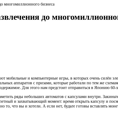
 до многомиллионного бизнеса
азвлечения до многомиллионно
ывают мобильные и компьютерные игры, в которых очень силён 
еальных аппаратов с призами, которые работали по тем же схема
содержимое. Для этого нам предстоит отправиться в Японию 60-х
метить ряды небольших автоматов с капсулами внутри. Закиньте 
петный и захватывающий момент: время открыть капсулу и посм
но то, что вы и хотели. А если нет, будьте готовы вставлять мон