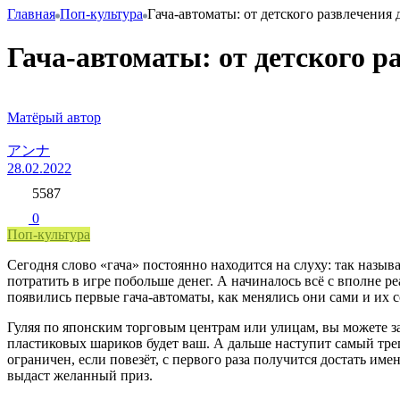
Главная
Поп-культура
Гача-автоматы: от детского развлечения
Гача-автоматы: от детского р
Матёрый автор
アンナ
28.02.2022
5587
0
Поп-культура
Cегодня слово «гача» постоянно находится на слуху: так наз
потратить в игре побольше денег. А начиналось всё с вполне р
появились первые гача-автоматы, как менялись они сами и их 
Гуляя по японским торговым центрам или улицам, вы можете за
пластиковых шариков будет ваш. А дальше наступит самый тре
ограничен, если повезёт, с первого раза получится достать имен
выдаст желанный приз.