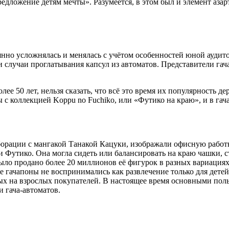
дложение детям мечты». Разумеется, в этом был и элемент азарт
оянно усложнялась и менялась с учётом особенностей юной аудит
, и случаи проглатывания капсул из автоматов. Представители га
ее 50 лет, нельзя сказать, что всё это время их популярность д
ы с коллекцией Koppu no Fuchiko, или «Футико на краю», и в га
аборации с мангакой Танакой Кацуки, изображали офисную работ
Футико. Она могла сидеть или балансировать на краю чашки, ст
ыло продано более 20 миллионов её фигурок в разных вариациях
е гачапоны не воспринимались как развлечение только для детей
ных на взрослых покупателей. В настоящее время основными пол
 гача-автоматов.