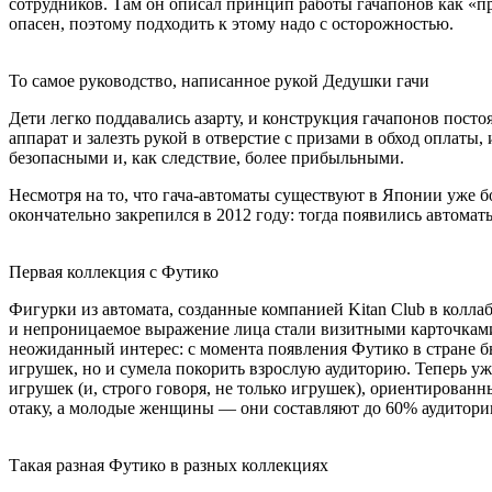
сотрудников. Там он описал принцип работы гачапонов как «пре
опасен, поэтому подходить к этому надо с осторожностью.
То самое руководство, написанное рукой Дедушки гачи
Дети легко поддавались азарту, и конструкция гачапонов пост
аппарат и залезть рукой в отверстие с призами в обход оплаты
безопасными и, как следствие, более прибыльными.
Несмотря на то, что гача-автоматы существуют в Японии уже бол
окончательно закрепился в 2012 году: тогда появились автомат
Первая коллекция с Футико
Фигурки из автомата, созданные компанией Kitan Club в колл
и непроницаемое выражение лица стали визитными карточками 
неожиданный интерес: с момента появления Футико в стране б
игрушек, но и сумела покорить взрослую аудиторию. Теперь уж
игрушек (и, строго говоря, не только игрушек), ориентирован
отаку, а молодые женщины — они составляют до 60% аудитории
Такая разная Футико в разных коллекциях