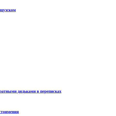
нцузском
вратными дядьками в переписках
естоимения