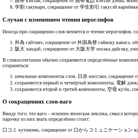
携帯 кэйтай, сокращение от 携帯電話 кэйтай дэнва, мобиль
学割 гакувари, сокращение от 学生割引 гакусэй варибики, 
Случаи с изменением чтения иероглифов
Иногда при сокращении слов меняется и чтение иероглифов, с
外為 гайтамэ, сокращение от 外国為替 гайкоку кавасэ, об
阪大 хандай, сокращение от 大阪大学 оосака дайгаку, униве
В словосочетании обычно сохраняются определённые компоненты
сохраняться:
начальные компоненты слов, 日赤 ниссэки, сокращение
сохраняются первый и четвёртый компоненты, 電解 дэнк
сохраняются второй и третий компоненты, 空母 ку:бо, с
О сокращениях слов-ваго
Ввиду того, что ваго – исконно японская лексика, смысл котор
парочку из них знать определённо стоит:
口コミ кутикоми, сокращение от 口からコミュニケーション кути кара