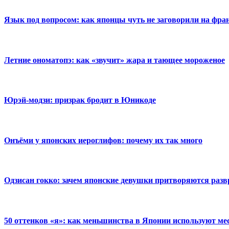
Язык под вопросом: как японцы чуть не заговорили на фра
Летние ономатопэ: как «звучит» жара и тающее мороженое
Юрэй-модзи: призрак бродит в Юникоде
Онъёми у японских иероглифов: почему их так много
Одзисан гокко: зачем японские девушки притворяются раз
50 оттенков «я»: как меньшинства в Японии используют м