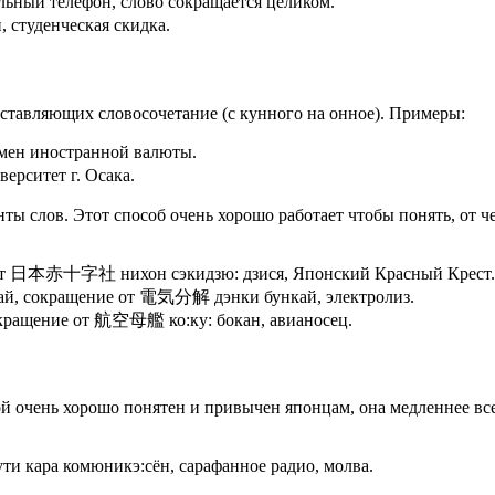
ный телефон, слово сокращается целиком.
студенческая скидка.
оставляющих словосочетание (с кунного на онное). Примеры:
мен иностранной валюты.
рситет г. Осака.
 слов. Этот способ очень хорошо работает чтобы понять, от че
 от 日本赤十字社 нихон сэкидзю: дзися, Японский Красный Крест.
ай, сокращение от 電気分解 дэнки бункай, электролиз.
окращение от 航空母艦 ко:ку: бокан, авианосец.
ой очень хорошо понятен и привычен японцам, она медленнее все
 комюникэ:сён, сарафанное радио, молва.