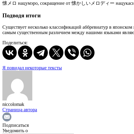
懐メロ нацумэро, сокращение от 懐かしいメロディー нацукасии меро
Подводя итоги
Существует несколько классификаций аббревиатур в японском я
самым существенным различием между нашими языками являютс
Поделиться:
Я повидал некоторые тексты
niccolomak
Страница автора
Подписаться
Уведомить о