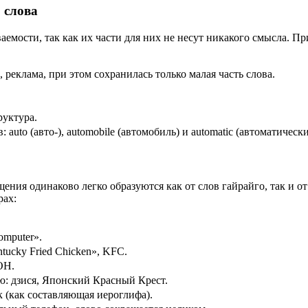
 слова
емости, так как их части для них не несут никакого смысла. Пр
 реклама, при этом сохранилась только малая часть слова.
руктура.
uto (авто-), automobile (автомобиль) и automatic (автоматически
ения одинаково легко образуются как от слов гайрайго, так и от
рах:
mputer».
cky Fried Chicken», KFC.
ОН.
дзися, Японский Красный Крест.
(как составляющая иероглифа).