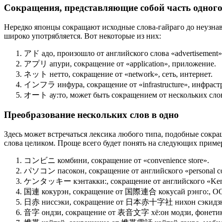
Сокращения, представляющие собой часть одного
Нередко японцы сокращают исходные слова-гайраго до неузнава
широко употрябляется. Вот некоторые из них:
アド адо, произошло от английского слова «advertisement»,
アプリ апури, сокращение от «application», приложение.
ネット нетто, сокращение от «network», сеть, интернет.
インフラ инфура, сокращение от «infrastructure», инфраст
オート ау:то, может быть сокращением от нескольких слов: a
Преобразование нескольких слов в одно
Здесь может встречаться лексика любого типа, подобные сокращ
слова целиком. Проще всего будет понять на следующих приме
コンビニ комбини, сокращение от «convenience store».
パソコン пасокон, сокращение от английского «personal co
ケンタッキー кэнтакки:, сокращение от английского «Kentu
国連 кокурэн, сокращение от 国際連合 кокусай рэнго:, О
日赤 ниссэки, сокращение от 日本赤十字社 нихон сэкидзю: 
音字 ондзи, сокращение от 表音文字 хё:он модзи, фонетик 