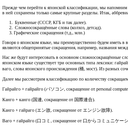
Прежде чем перейти к японской классификации, мы напомним ва
в ней сохранены только самые крупные разделы. Итак, аббреви
Буквенные (СССР, КГБ и так далее).
Сложносокращённые слова (колхоз, детсад).
Графические сокращения (т.д., млн.)
Говоря о японском языке, мы преимущественно будем иметь в 
являются общепринятые сокращения, например, названия межд
Нас же будут интересовать в основном сложносокращённые сло
японском языке существует три основных типа лексики: гайрай
ваго, слова японского происхождения (橋, мост). Из разных соч
Далее мы рассмотрим классификацию по количеству сокращаемых
Гайрайго + гайрайго (パソコン, сокращение от personal computer
Канго + канго (国連, сокращение от 国際連合).
Канго + гайраго (エン故, сокращение от エンジン故障).
Ваго + гайрайго (口コミ, сокращение от 口からコミュニケー