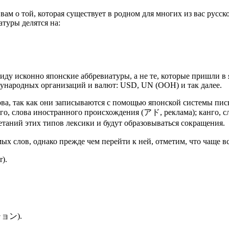
м о той, которая существует в родном для многих из вас русско
атуры делятся на:
виду исконно японские аббревиатуры, а не те, которые пришли 
ународных организаций и валют: USD, UN (ООН) и так далее.
ва, так как они записываются с помощью японской системы пис
го, слова иностранного происхождения (アド, реклама); канго, с
етаний этих типов лексики и будут образовываться сокращения.
 слов, однако прежде чем перейти к ней, отметим, что чаще вс
).
ション).