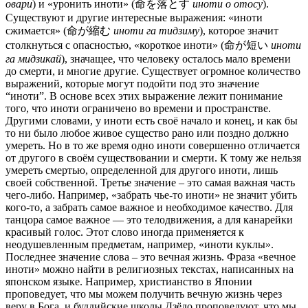
овари
) и «уронить иноти» (命を落とす
иноти о отосу
).
Существуют и другие интересные выражения: «иноти
сжимается» (命が縮む
иноти га тидзиму
), которое значит
столкнуться с опасностью, «короткое иноти» (命が短い
иноти
га мидзикай
), значащее, что человеку осталось мало времени
до смерти, и многие другие. Существует огромное количество
выражений, которые могут подойти под это значение
“иноти”. В основе всех этих выражение лежит понимание
того, что иноти ограничено во времени и пространстве.
Другими словами, у иноти есть своё начало и конец, и как бы
то ни было любое живое существо рано или поздно должно
умереть. Но в то же время одно иноти совершенно отличается
от другого в своём существовании и смерти. К тому же нельзя
умереть смертью, определенной для другого иноти, лишь
своей собственной. Третье значение – это самая важная часть
чего-либо. Например, «забрать чье-то иноти» не значит убить
кого-то, а забрать самое важное и необходимое качество. Для
танцора самое важное — это телодвижения, а для канарейки
красивый голос. Этот слово иногда применяется к
неодушевленным предметам, например, «иноти куклы».
Последнее значение слова – это вечная жизнь. Фраза «вечное
иноти» можно найти в религиозных текстах, написанных на
японском языке. Например, христианство в Японии
проповедует, что мы можем получить вечную жизнь через
веру в Бога, и буддийские школы Дзёдо проповедуют, что мы