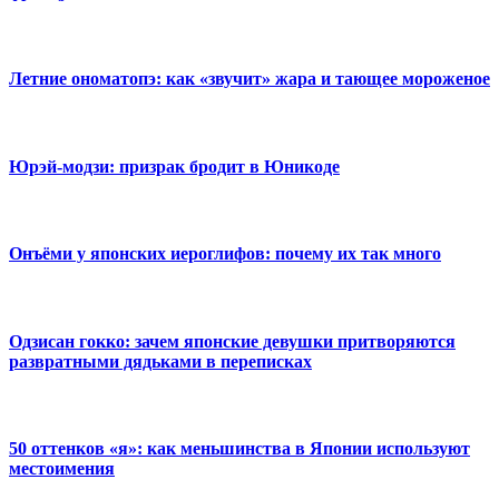
Летние ономатопэ: как «звучит» жара и тающее мороженое
Юрэй-модзи: призрак бродит в Юникоде
Онъёми у японских иероглифов: почему их так много
Одзисан гокко: зачем японские девушки притворяются
развратными дядьками в переписках
50 оттенков «я»: как меньшинства в Японии используют
местоимения