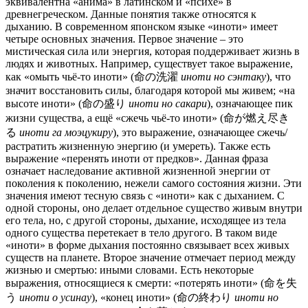
эквивалентна «анима» в латинском и «психе» в
древнегреческом. Данные понятия также относятся к
дыханию. В современном японском языке «иноти» имеет
четыре основных значения. Первое значение – это
мистическая сила или энергия, которая поддерживает жизнь в
людях и животных. Например, существует такое выражение,
как «омыть чьё-то иноти» (命の洗濯
иноти но сэнтаку
), что
значит восстановить силы, благодаря которой мы живем; «на
высоте иноти» (命の盛り
иноти но сакари
), означающее пик
жизни существа, а ещё «сжечь чьё-то иноти» (命が燃え尽き
る
иноти га моэцукиру
), это выражение, означающее сжечь/
растратить жизненную энергию (и умереть). Также есть
выражение «перенять иноти от предков». Данная фраза
означает наследование активной жизненной энергии от
поколения к поколению, нежели самого состояния жизни. Эти
значения имеют тесную связь с «иноти» как с дыханием. С
одной стороны, оно делает отдельное существо живым внутри
его тела, но, с другой стороны, дыхание, исходящее из тела
одного существа перетекает в тело другого. В таком виде
«иноти» в форме дыхания постоянно связывает всех живых
существ на планете. Второе значение отмечает период между
жизнью и смертью: иными словами. Есть некоторые
выражения, относящиеся к смерти: «потерять иноти» (命を失
う
иноти о усинау
), «конец иноти» (命の終わり
иноти но