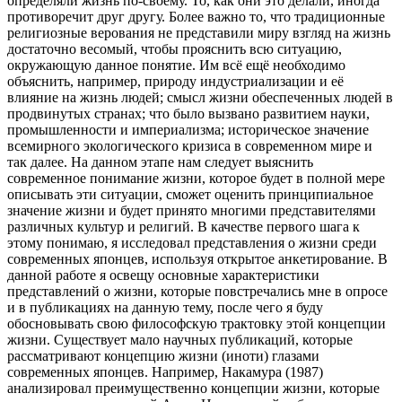
определяли жизнь по-своему. То, как они это делали, иногда
противоречит друг другу. Более важно то, что традиционные
религиозные верования не представили миру взгляд на жизнь
достаточно весомый, чтобы прояснить всю ситуацию,
окружающую данное понятие. Им всё ещё необходимо
объяснить, например, природу индустриализации и её
влияние на жизнь людей; смысл жизни обеспеченных людей в
продвинутых странах; что было вызвано развитием науки,
промышленности и империализма; историческое значение
всемирного экологического кризиса в современном мире и
так далее. На данном этапе нам следует выяснить
современное понимание жизни, которое будет в полной мере
описывать эти ситуации, сможет оценить принципиальное
значение жизни и будет принято многими представителями
различных культур и религий. В качестве первого шага к
этому понимаю, я исследовал представления о жизни среди
современных японцев, используя открытое анкетирование. В
данной работе я освещу основные характеристики
представлений о жизни, которые повстречались мне в опросе
и в публикациях на данную тему, после чего я буду
обосновывать свою философскую трактовку этой концепции
жизни. Существует мало научных публикаций, которые
рассматривают концепцию жизни (иноти) глазами
современных японцев. Например, Накамура (1987)
анализировал преимущественно концепции жизни, которые