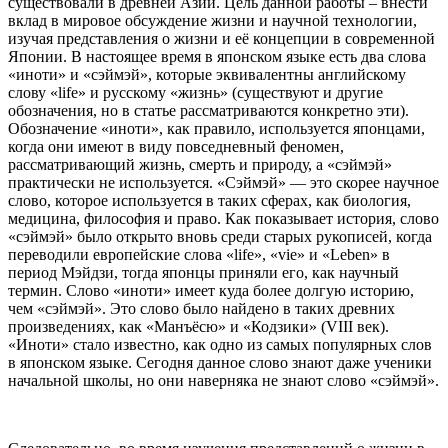
существовали в древней Азии. Цель данной работы – внести
вклад в мировое обсуждение жизни и научной технологии,
изучая представления о жизни и её концепции в современной
Японии. В настоящее время в японском языке есть два слова
«иноти» и «сэймэй», которые эквивалентны английскому
слову «life» и русскому «жизнь» (существуют и другие
обозначения, но в статье рассматриваются конкретно эти).
Обозначение «иноти», как правило, используется японцами,
когда они имеют в виду повседневный феномен,
рассматривающий жизнь, смерть и природу, а «сэймэй»
практически не используется. «Сэймэй» — это скорее научное
слово, которое используется в таких сферах, как биология,
медицина, философия и право. Как показывает история, слово
«сэймэй» было открыто вновь среди старых рукописей, когда
переводили европейские слова «life», «vie» и «Leben» в
период Мэйдзи, тогда японцы приняли его, как научный
термин. Слово «иноти» имеет куда более долгую историю,
чем «сэймэй». Это слово было найдено в таких древних
произведениях, как «Манъёсю» и «Кодзики» (VIII век).
«Иноти» стало известно, как одно из самых популярных слов
в японском языке. Сегодня данное слово знают даже ученики
начальной школы, но они наверняка не знают слово «сэймэй».