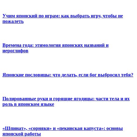
Учим японский по играм: как выбрать игру, чтобы не
пожалеть
Времена года: этимология японских названий и
иероглифов
Японские пословицы: что делать, если бог выбросил тебя?
Полированные руки и горящие ягодицы: части тела и их
роль в японском языке
«Шпинат», «сорняки» и «пекинская капуста»: основы
японской работы