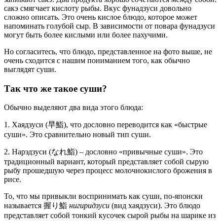
сакэ смягчает кислоту рыбы. Вкус фунадзуси довольно
сложно описать. Это очень кислое блюдо, которое может
напоминать голубой сыр. В зависимости от повара фунадзуси
могут быть более кислыми или более пахучими.
Но согласитесь, что блюдо, представленное на фото выше, не
очень сходится с нашим пониманием того, как обычно
выглядят суши.
Так что же такое суши?
Обычно выделяют два вида этого блюда:
1. Хаядзуси (早鮨), что дословно переводится как «быстрые
суши». Это сравнительно новый тип суши.
2. Нарэдзуси (なれ鮨) – дословно «привычные суши». Это
традиционный вариант, который представляет собой сырую
рыбу прошедшую через процесс молочнокислого брожения в
рисе.
То, что мы привыкли воспринимать как суши, по-японски
называется 握り鮨
нигиридзуси
(вид хаядзуси). Это блюдо
представляет собой тонкий кусочек сырой рыбы на шарике из