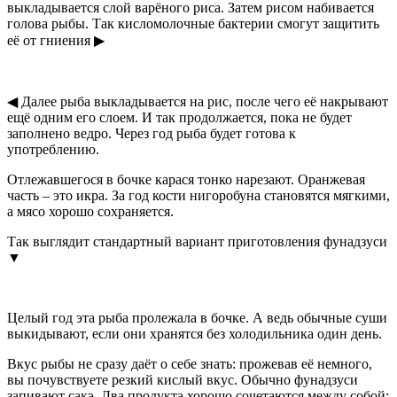
выкладывается слой варёного риса. Затем рисом набивается
голова рыбы. Так кисломолочные бактерии смогут защитить
её от гниения ▶
◀ Далее рыба выкладывается на рис, после чего её накрывают
ещё одним его слоем. И так продолжается, пока не будет
заполнено ведро. Через год рыба будет готова к
употреблению.
Отлежавшегося в бочке карася тонко нарезают. Оранжевая
часть – это икра. За год кости нигоробуна становятся мягкими,
а мясо хорошо сохраняется.
Так выглядит стандартный вариант приготовления фунадзуси
▼
Целый год эта рыба пролежала в бочке. А ведь обычные суши
выкидывают, если они хранятся без холодильника один день.
Вкус рыбы не сразу даёт о себе знать: прожевав её немного,
вы почувствуете резкий кислый вкус. Обычно фунадзуси
запивают сакэ. Два продукта хорошо сочетаются между собой: