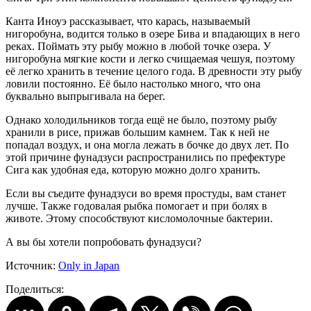
Канта Иноуэ рассказывает, что карась, называемый
нигоробуна, водится только в озере Бива и впадающих в него
реках. Поймать эту рыбу можно в любой точке озера. У
нигоробуна мягкие кости и легко счищаемая чешуя, поэтому
её легко хранить в течение целого года. В древности эту рыбу
ловили постоянно. Её было настолько много, что она
буквально выпрыгивала на берег.
Однако холодильников тогда ещё не было, поэтому рыбу
хранили в рисе, прижав большим камнем. Так к ней не
попадал воздух, и она могла лежать в бочке до двух лет. По
этой причине фунадзуси распространились по префектуре
Сига как удобная еда, которую можно долго хранить.
Если вы съедите фунадзуси во время простуды, вам станет
лучше. Также годовалая рыбка помогает и при болях в
животе. Этому способствуют кисломолочные бактерии.
А вы бы хотели попробовать фунадзуси?
Источник:
Only in Japan
Поделиться: