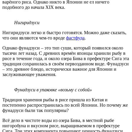
варёного риса. Однако никто в Японии не ел ничего
подобного до начала XIX века.
Нигиридзуси
Нигиридзуси легко и быстро готовятся. Можно даже сказать,
что они являются чем-то вроде
фастфуда
.
Однако фунадзуси – это тип суши, который появился около
тысячи лет назад. С древних времён японцы хранили рыбу в
рисе в течение года, и около озера Бива в префектуре Сига эта
традиция сохранилась в своём первозданном виде. Фунадзуси
– это древнее блюдо, исторически важное для Японии и
заслуживающее уважения.
Фунадзуси в упаковке «возьму с собой»
Традиция хранения рыбы в рисе пришла из Китая и
постепенно распространилась по всей Японии. Но почему же
фунадзуси были так популярны?
Всё дело в чистоте воды из озера Бива, в местной рыбе
нигоробуна и вкусном рисе, выращиваемом в префектуре
Сига. Три этих компонента повышают ценность фунадзуси.