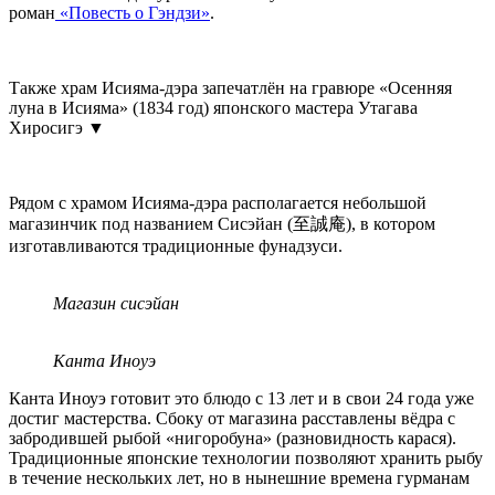
роман
«Повесть о Гэндзи»
.
Также храм Исияма-дэра запечатлён на гравюре «Осенняя
луна в Исияма» (1834 год) японского мастера Утагава
Хиросигэ ▼
Рядом с храмом Исияма-дэра располагается небольшой
магазинчик под названием Сисэйан (至誠庵), в котором
изготавливаются традиционные фунадзуси.
Магазин сисэйан
Канта Иноуэ
Канта Иноуэ готовит это блюдо с 13 лет и в свои 24 года уже
достиг мастерства. Сбоку от магазина расставлены вёдра с
забродившей рыбой «нигоробуна» (разновидность карася).
Традиционные японские технологии позволяют хранить рыбу
в течение нескольких лет, но в нынешние времена гурманам