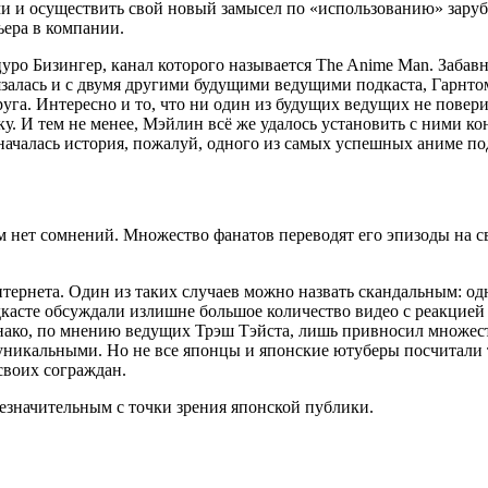
ими и осуществить свой новый замысел по «использованию» зар
рьера в компании.
цуро Бизингер,
канал которого называется The Anime Man.
Забавн
вязалась и с двумя другими будущими ведущими подкаста, Гарнто
руга.
Интересно и то, что ни один из будущих ведущих не поверил
 И тем не менее, Мэйлин всё же удалось установить с ними конт
началась история, пожалуй, одного из самых успешных аниме по
м нет сомнений. Множество фанатов переводят его эпизоды на св
нтернета. Один из таких случаев можно назвать скандальным: о
касте обсуждали излишне большое количество видео с реакцией 
днако, по мнению ведущих Трэш Тэйста, лишь привносил множест
еуникальными. Но не все японцы и японские ютуберы посчитали
своих сограждан.
незначительным с точки зрения японской публики.