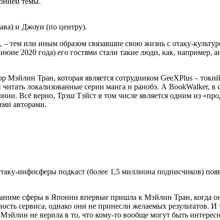
понией темы.
ава) и Джоуи (по центру).
, – тем или иным образом связавшие свою жизнь с отаку-культур
 июне 2020 года) его гостями стали такие люди, как, например
р Мэйлин Тран, которая является сотрудником GeeXPlus – токийс
 читать локализованные серии манга и ранобэ. А BookWalker, в
онии. Всё верно, Трэш Тэйст в том числе является одним из «пр
ими авторами.
отаку-инфосферы подкаст (более 1,5 миллиона подписчиков) поя
аниме сферы в Японии впервые пришла к Мэйлин Тран, когда она
сть сервиса, однако они не принесли желаемых результатов. И т
эйлин не верила в то, что кому-то вообще могут быть интересны