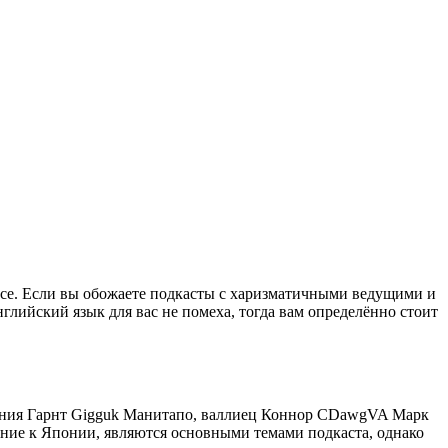
ессе. Если вы обожаете подкасты с харизматичными ведущими и
нглийский язык для вас не помеха, тогда вам определённо стоит
ждения Гарнт Gigguk Манитапо, валлиец Коннор CDawgVA Марк
ение к Японии, являются основными темами подкаста, однако