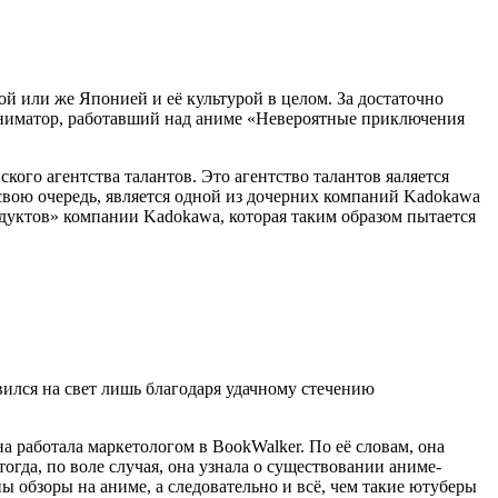
ой или же Японией и её культурой в целом. За достаточно
, аниматор, работавший над аниме «Невероятные приключения
кого агентства талантов. Это агентство талантов яаляется
 свою очередь, является одной из дочерних компаний Kadokawa
одуктов» компании Kadokawa, которая таким образом пытается
вился на свет лишь благодаря удачному стечению
 работала маркетологом в BookWalker. По её словам, она
огда, по воле случая, она узнала о существовании аниме-
 обзоры на аниме, а следовательно и всё, чем такие ютуберы