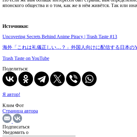
японского общества и о том, как же в нём живётся. Так или ин
Источники:
Uncovering Secrets Behind Anime Piracy | Trash Taste #13
海外「これは礼儀正しい…？」外国人向けに配信する日本のYo
Trash Taste on YouTube
Поделиться:
Я автор!
Клим Фот
Страница автора
Подписаться
Уведомить о