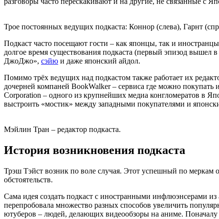
разговоры часто перескакивают и на другие, не связанные с Я
Трое постоянных ведущих подкаста: Коннор (слева), Гарнт (спр
Подкаст часто посещают гости – как японцы, так и иностранцы
долгое время существования подкаста (первый эпизод вышел в
ДжоДжо»,
сэйю
и даже японский айдол.
Помимо трёх ведущих над подкастом также работает их редакто
дочерней компаней BookWalker – сервиса где можно покупать и
Corporation – одного из крупнейших медиа конгломератов в Яп
выстроить «мостик» между западными покупателями и японск
Мэйлин Тран – редактор подкаста.
История возникновения подкаста
Трэш Тэйст возник по воле случая. Этот успешный по меркам 
обстоятельств.
Сама идея создать подкаст с иностранными инфлюэнсерами из 
перепробовала множество разных способов увеличить популярно
ютуберов – людей, делающих видеообзоры на аниме. Поначалу М