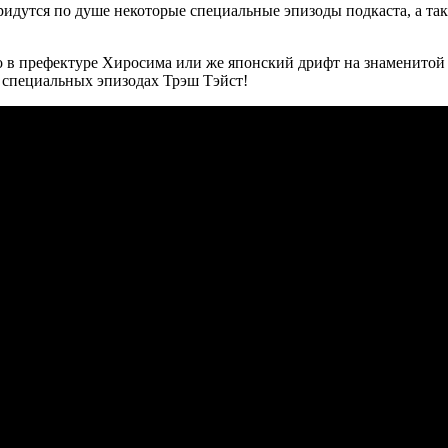
 придутся по душе некоторые специальные эпизоды подкаста, а т
 в префектуре Хиросима или же японский дрифт на знаменитой 
в специальных эпизодах Трэш Тэйст!