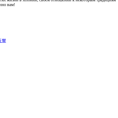
нно вам!
反響