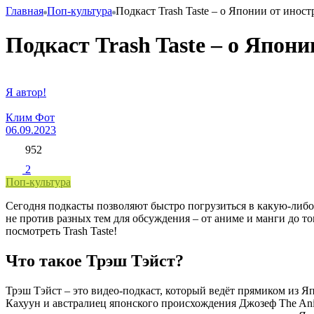
Главная
Поп-культура
Подкаст Trash Taste – о Японии от инос
Подкаст Trash Taste – о Япон
Я автор!
Клим Фот
06.09.2023
952
2
Поп-культура
Сегодня подкасты позволяют быстро погрузиться в какую-либо 
не против разных тем для обсуждения – от аниме и манги до тог
посмотреть Trash Taste!
Что такое Трэш Тэйст?
Трэш Тэйст – это видео-подкаст, который ведёт прямиком из
Кахуун и австралиец японского происхождения Джозеф The Ani