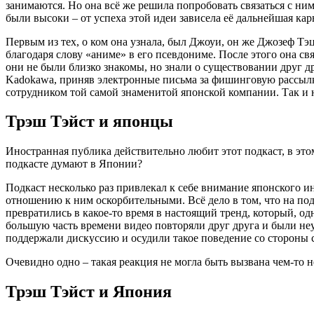
занимаются. Но она всё же решила попробовать связаться с н
были высоки – от успеха этой идеи зависела её дальнейшая ка
Первым из тех, о ком она узнала, был Джоуи, он же Джозеф Тэ
благодаря слову «аниме» в его псевдониме. После этого она с
они не были близко знакомы, но знали о существовании друг д
Kadokawa, приняв электронные письма за фишинговую рассылку.
сотрудником той самой знаменитой японской компании. Так и 
Трэш Тэйст и японцы
Иностранная публика действительно любит этот подкаст, в это
подкасте думают в Японии?
Подкаст несколько раз привлекал к себе внимание японского и
отношению к ним оскорбительными. Всё дело в том, что на под
превратились в какое-то время в настоящий тренд, который, о
большую часть времени видео повторяли друг друга и были н
поддержали дискуссию и осудили такое поведение со стороны 
Очевидно одно – такая реакция не могла быть вызвана чем-то 
Трэш Тэйст и Япония