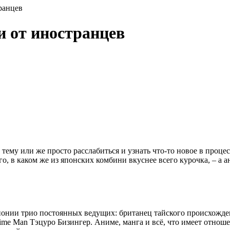
транцев
ии от иностранцев
тему или же просто расслабиться и узнать что-то новое в проц
о, в каком же из японских комбини вкуснее всего курочка, – а а
 Японии трио постоянных ведущих: британец тайского происхо
me Man Тэцуро Бизингер. Аниме, манга и всё, что имеет отнош