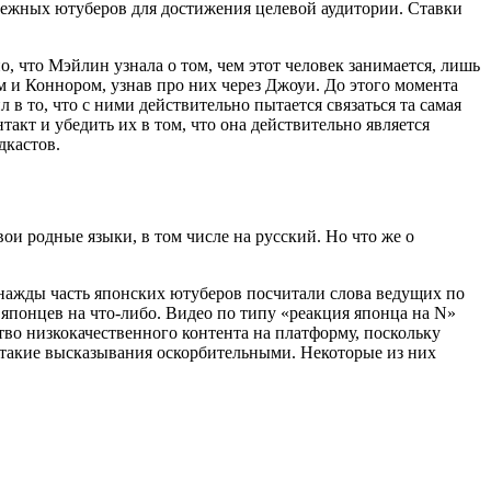
убежных ютуберов для достижения целевой аудитории. Ставки
о, что Мэйлин узнала о том, чем этот человек занимается, лишь
м и Коннором, узнав про них через Джоуи.
До этого момента
 в то, что с ними действительно пытается связаться та самая
акт и убедить их в том, что она действительно является
дкастов.
ои родные языки, в том числе на русский. Но что же о
днажды часть японских ютуберов посчитали слова ведущих по
японцев на что-либо. Видео по типу «реакция японца на N»
во низкокачественного контента на платформу, поскольку
 такие высказывания оскорбительными. Некоторые из них