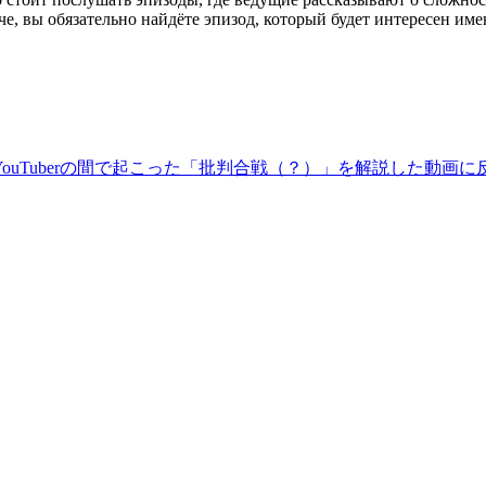
аче, вы обязательно найдёте эпизод, который будет интересен име
uTuberの間で起こった「批判合戦（？）」を解説した動画に