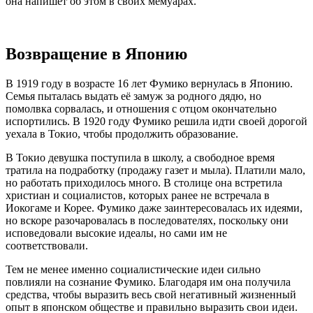
она напишет об этом в своих мемуарах.
Возвращение в Японию
В 1919 году в возрасте 16 лет Фумико вернулась в Японию.
Семья пыталась выдать её замуж за родного дядю, но
помолвка сорвалась, и отношения с отцом окончательно
испортились. В 1920 году Фумико решила идти своей дорогой
уехала в Токио, чтобы продолжить образование.
В Токио девушка поступила в школу, а свободное время
тратила на подработку (продажу газет и мыла). Платили мало,
но работать приходилось много. В столице она встретила
христиан и социалистов, которых ранее не встречала в
Иокогаме и Корее. Фумико даже заинтересовалась их идеями,
но вскоре разочаровалась в последователях, поскольку они
исповедовали высокие идеалы, но сами им не
соответствовали.
Тем не менее именно социалистические идеи сильно
повлияли на сознание Фумико. Благодаря им она получила
средства, чтобы выразить весь свой негативный жизненный
опыт в японском обществе и правильно выразить свои идеи.