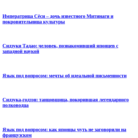
Императрица Сёси – дочь известного Митинаги и
покровительница культуры
Сидзуки Тадао: человек, познакомивший японцев с
западной наукой
Язык под вопросом: мечты об идеальной письменности
Сидзука-годзэн: танцовщица, покорившая легендарного
полководца
Язык под вопросом: как японцы чуть не заговорили на
французском