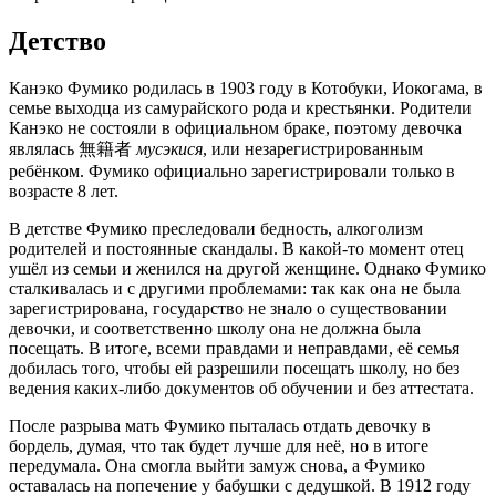
Детство
Канэко Фумико родилась в 1903 году в Котобуки, Иокогама, в
семье выходца из самурайского рода и крестьянки. Родители
Канэко не состояли в официальном браке, поэтому девочка
являлась 無籍者
мусэкися
, или незарегистрированным
ребёнком. Фумико официально зарегистрировали только в
возрасте 8 лет.
В детстве Фумико преследовали бедность, алкоголизм
родителей и постоянные скандалы. В какой-то момент отец
ушёл из семьи и женился на другой женщине. Однако Фумико
сталкивалась и с другими проблемами: так как она не была
зарегистрирована, государство не знало о существовании
девочки, и соответственно школу она не должна была
посещать. В итоге, всеми правдами и неправдами, её семья
добилась того, чтобы ей разрешили посещать школу, но без
ведения каких-либо документов об обучении и без аттестата.
После разрыва мать Фумико пыталась отдать девочку в
бордель, думая, что так будет лучше для неё, но в итоге
передумала. Она смогла выйти замуж снова, а Фумико
оставалась на попечение у бабушки с дедушкой. В 1912 году