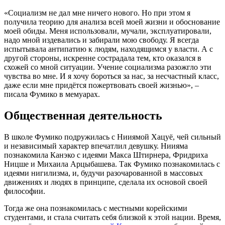
«Социализм не дал мне ничего нового. Но при этом я
получила теорию для анализа всей моей жизни и обоснование
моей обиды. Меня использовали, мучали, эксплуатировали,
надо мной издевались и забирали мою свободу. Я всегда
испытывала антипатию к людям, находящимся у власти. А с
другой стороны, искренне сострадала тем, кто оказался в
схожей со мной ситуации. Учение социализма разожгло эти
чувства во мне. И я хочу бороться за нас, за несчастный класс,
даже если мне придётся пожертвовать своей жизнью», –
писала Фумико в мемуарах.
Общественная деятельность
В школе Фумико подружилась с Нииямой Хацуё, чей сильный
и независимый характер впечатлил девушку. Ниияма
познакомила Канэко с идеями Макса Штирнера, Фридриха
Ницше и Михаила Арцыбашева. Так Фумико познакомилась с
идеями нигилизма, и, будучи разочарованной в массовых
движениях и людях в принципе, сделала их основой своей
философии.
Тогда же она познакомилась с местными корейскими
студентами, и стала считать себя близкой к этой нации. Время,