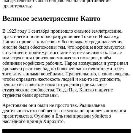
чья деятельность была направлена на сопротивление
правительству.
Великое землетрясение Канто
В 1923 году 1 сентября произошло сильное землетрясение,
практически полностью разрушившее Токио и Иокогаму.
Паника привела к массовым беспорядкам среди населения,
многие были обеспокоены тем, что корейцы воспользуются
ситуацией и поднимут восстание за независимость. После
землетрясения произошло множество пожаров, в чём
обвиняли корейских рабочих. Народ возмущался и устраивал
кровавую расправу над по большей части невинными и без
того запуганными корейцами. Правительство, в свою очередь,
чтобы оправдать жестокость людей и как-то их успокоить,
решило выставить козлом отпущения радикальные
студенческие сообщества. Тогда Пак, Канэко и другие
студенты были арестованы.
Арестованы они были не просто так. Радикальная
деятельность их сообщества не могла не привлечь внимания
правительства. Фумико и Ёль планировали убийство
наследного принца Хирохито.