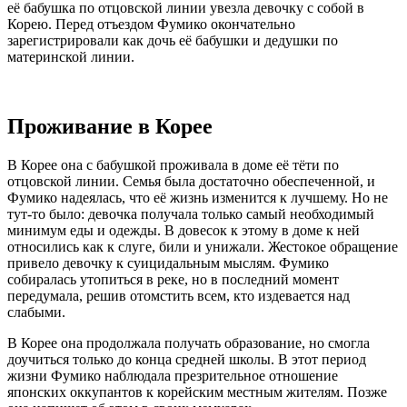
её бабушка по отцовской линии увезла девочку с собой в
Корею. Перед отъездом Фумико окончательно
зарегистрировали как дочь её бабушки и дедушки по
материнской линии.
Проживание в Корее
В Корее она с бабушкой проживала в доме её тёти по
отцовской линии. Семья была достаточно обеспеченной, и
Фумико надеялась, что её жизнь изменится к лучшему. Но не
тут-то было: девочка получала только самый необходимый
минимум еды и одежды. В довесок к этому в доме к ней
относились как к слуге, били и унижали. Жестокое обращение
привело девочку к суицидальным мыслям. Фумико
собиралась утопиться в реке, но в последний момент
передумала, решив отомстить всем, кто издевается над
слабыми.
В Корее она продолжала получать образование, но смогла
доучиться только до конца средней школы. В этот период
жизни Фумико наблюдала презрительное отношение
японских оккупантов к корейским местным жителям. Позже