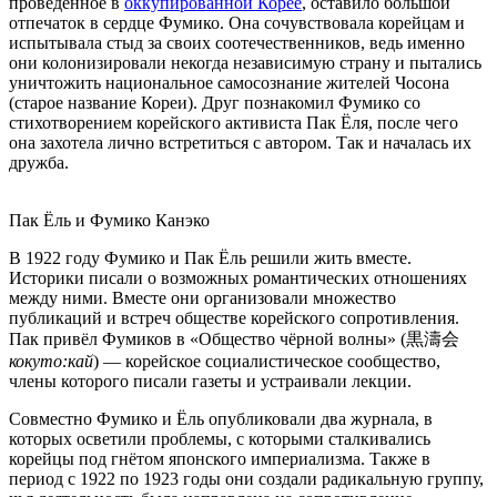
проведённое в
оккупированной Корее
, оставило большой
отпечаток в сердце Фумико. Она сочувствовала корейцам и
испытывала стыд за своих соотечественников, ведь именно
они колонизировали некогда независимую страну и пытались
уничтожить национальное самосознание жителей Чосона
(старое название Кореи). Друг познакомил Фумико со
стихотворением корейского активиста Пак Ёля, после чего
она захотела лично встретиться с автором. Так и началась их
дружба.
Пак Ёль и Фумико Канэко
В 1922 году Фумико и Пак Ёль решили жить вместе.
Историки писали о возможных романтических отношениях
между ними. Вместе они организовали множество
публикаций и встреч обществе корейского сопротивления.
Пак привёл Фумиков в «Общество чёрной волны» (黒濤会
кокуто:кай
) — корейское социалистическое сообщество,
члены которого писали газеты и устраивали лекции.
Совместно Фумико и Ёль опубликовали два журнала, в
которых осветили проблемы, с которыми сталкивались
корейцы под гнётом японского империализма. Также в
период с 1922 по 1923 годы они создали радикальную группу,