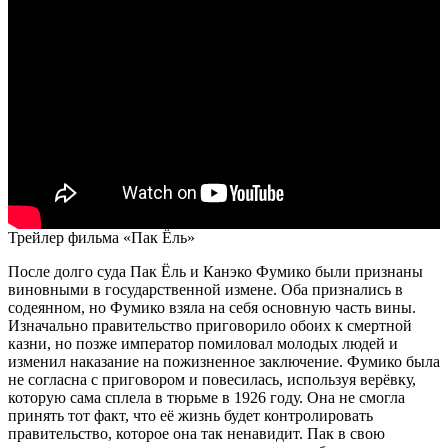
Трейлер фильма «Пак Ёль»
После долго суда Пак Ёль и Канэко Фумико были признаны
виновными в государственной измене. Оба признались в
содеянном, но Фумико взяла на себя основную часть вины.
Изначально правительство приговорило обоих к смертной
казни, но позже император помиловал молодых людей и
изменил наказание на пожизненное заключение. Фумико была
не согласна с приговором и повесилась, используя верёвку,
которую сама сплела в тюрьме в 1926 году. Она не смогла
принять тот факт, что её жизнь будет контролировать
правительство, которое она так ненавидит. Пак в свою