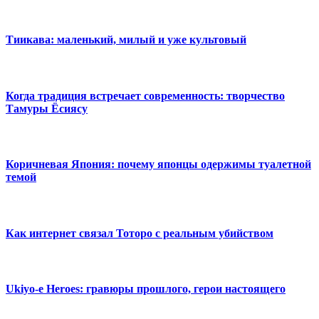
Тиикава: маленький, милый и уже культовый
Когда традиция встречает современность: творчество
Тамуры Ёсиясу
Коричневая Япония: почему японцы одержимы туалетной
темой
Как интернет связал Тоторо с реальным убийством
Ukiyo-e Heroes: гравюры прошлого, герои настоящего