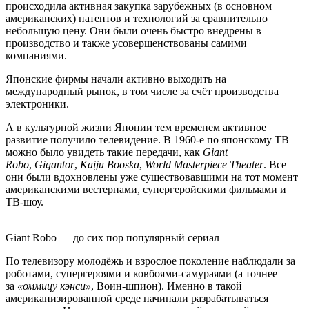
происходила активная закупка зарубежных (в основном
американских) патентов и технологий за сравнительно
небольшую цену. Они были очень быстро внедрены в
производство и также усовершенствованы самими
компаниями.
Японские фирмы начали активно выходить на
международный рынок, в том числе за счёт производства
электроники.
А в культурной жизни Японии тем временем активное
развитие получило телевидение. В 1960-е по японскому ТВ
можно было увидеть такие передачи, как
Giant
Robo
,
Gigantor
,
Kaiju Booska
,
World Masterpiece Theater
. Все
они были вдохновлены уже существовавшими на тот момент
американскими вестернами, супергеройскими фильмами и
ТВ-шоу.
Giant Robo — до сих пор популярный сериал
По телевизору молодёжь и взрослое поколение наблюдали за
роботами, супергероями и ковбоями-самураями (а точнее
за
«оммицу кэнси»
, Воин-шпион). Именно в такой
американизированной среде начинали разрабатываться