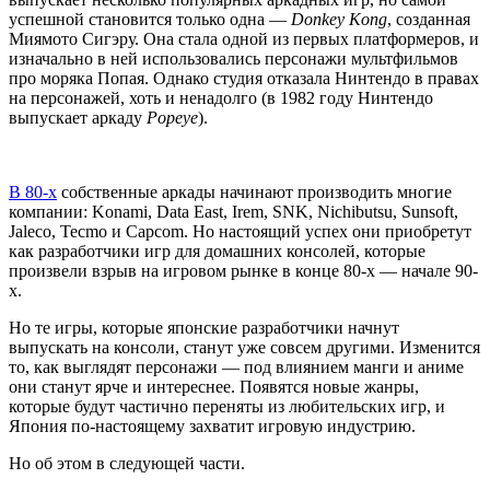
успешной становится только одна —
Donkey Kong
, созданная
Миямото Сигэру. Она стала одной из первых платформеров, и
изначально в ней использовались персонажи мультфильмов
про моряка Попая. Однако студия отказала Нинтендо в правах
на персонажей, хоть и ненадолго (в 1982 году Нинтендо
выпускает аркаду
Popeye
).
В 80-х
собственные аркады начинают производить многие
компании: Konami, Data East, Irem, SNK, Nichibutsu, Sunsoft,
Jaleco, Tecmo и Capcom. Но настоящий успех они приобретут
как разработчики игр для домашних консолей, которые
произвели взрыв на игровом рынке в конце 80-х — начале 90-
х.
Но те игры, которые японские разработчики начнут
выпускать на консоли, станут уже совсем другими. Изменится
то, как выглядят персонажи — под влиянием манги и аниме
они станут ярче и интереснее. Появятся новые жанры,
которые будут частично переняты из любительских игр, и
Япония по-настоящему захватит игровую индустрию.
Но об этом в следующей части.