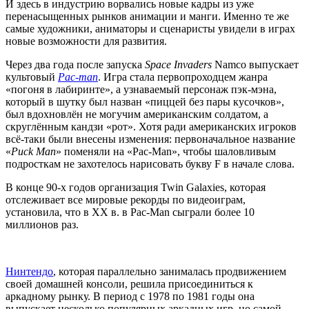
И здесь в индустрию ворвались новые кадры из уже
перенасыщенных рынков анимации и манги. Именно те же
самые художники, аниматоры и сценаристы увидели в играх
новые возможности для развития.
Через два года после запуска
Space Invaders
Namco выпускает
культовый
Pac-man
. Игра стала первопроходцем жанра
«погоня в лабиринте», а узнаваемый персонаж пэк-мэна,
который в шутку был назван «пиццей без пары кусочков»,
был вдохновлён не могучим американским солдатом, а
скруглённым кандзи «рот». Хотя ради американских игроков
всё-таки были внесены изменения: первоначальное название
«
Puck Man
» поменяли на «Pac-Man», чтобы шаловливым
подросткам не захотелось нарисовать букву F в начале слова.
В конце 90-х годов организация Twin Galaxies, которая
отслеживает все мировые рекорды по видеоиграм,
установила, что в ХХ в. в Pac-Man сыграли более 10
миллионов раз.
Нинтендо
, которая параллельно занималась продвижением
своей домашней консоли, решила присоединиться к
аркадному рынку. В период с 1978 по 1981 годы она
выпускает несколько популярных аркадных игр, но самой