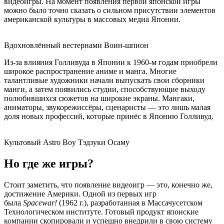
видеоигры. На момент появления первой японской игры
можно было точно сказать о сильном присутствии элементов
американской культуры в массовых медиа Японии.
Вдохновлённый вестернами Воин-шпион
Из-за влияния Голливуда в Японии к 1960-м годам приобрели
широкое распространение аниме и манга. Многие
талантливые художники начали выпускать свои сборники
манги, а затем появились студии, способствующие выходу
полюбившихся сюжетов на широкие экраны. Мангаки,
аниматоры, звукорежиссёры, сценаристы — это лишь малая
доля новых профессий, которые принёс в Японию Голливуд.
Культовый Astro Boy Тэдзуки Осаму
Но где же игры?
Стоит заметить, что появление видеоигр — это, конечно же,
достижение Америки. Одной из первых игр
была
Spacewar!
(1962 г.), разработанная в Массачусетском
Технологическом институте. Готовый продукт японские
компании скопировали и успешно внедрили в свою систему