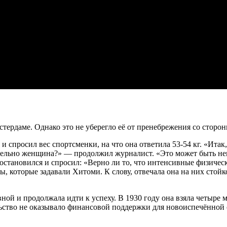
тердаме. Однако это не уберегло её от пренебрежения со сторо
и спросил вес спортсменки, на что она ответила 53-54 кг. «Ита
вительно женщина?» — продолжил журналист. «Это может быть не
остановился и спросил: «Верно ли то, что интенсивные физичес
, которые задавали Хитоми. К слову, отвечала она на них стойко
ной и продолжала идти к успеху. В 1930 году она взяла четыре 
ьство не оказывало финансовой поддержки для новоиспечённой 