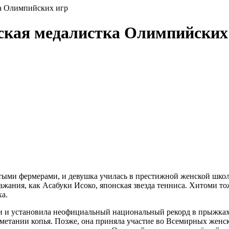
а Олимпийских игр
ская медалистка Олимпийских
атыми фермерами, и девушка училась в престижной женской школ
жания, как Асабуки Исоко, японская звезда тенниса. Хитоми то
ха.
ии и установила неофициальный национальный рекорд в прыжках 
тании копья. Позже, она приняла участие во Всемирных женски