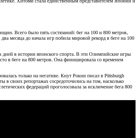
летике. Хитоми стала единственным представителем Японии и
ин. Всего было пять состязаний: бег на 100 и 800 метров,
 два месяца до начала игр побила мировой рекорд в беге на 100
х дней в истории японского спорта. В эти Олимпийские игры
сто в беге на 800 метров. Она финишировала со временем
алась только на негативе. Кнут Рокни писал в Pittsburgh
ты в своих репортажах сосредоточились на том, насколько
летических федераций проголосовала за исключение бега 800