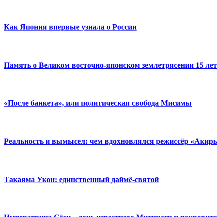
Как Япония впервые узнала о России
Память о Великом восточно-японском землетрясении 15 лет
«После банкета», или политическая свобода Мисимы
Реальность и вымысел: чем вдохновлялся режиссёр «Акир
Такаяма Укон: единственный даймё-святой