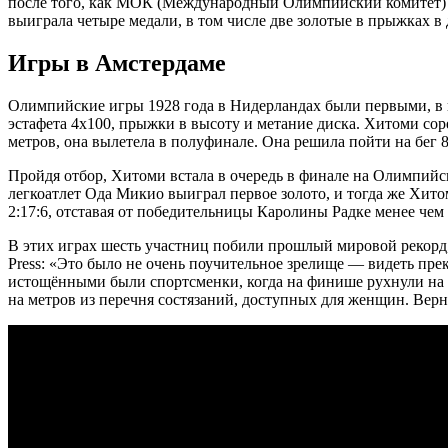
после того, как МОК (Международный Олимпийский комитет) о
выиграла четыре медали, в том числе две золотые в прыжках в 
Игры в Амстердаме
Олимпийские игры 1928 года в Нидерландах были первыми, в ко
эстафета 4х100, прыжки в высоту и метание диска. Хитоми сорев
метров, она вылетела в полуфинале. Она решила пойти на бег 80
Пройдя отбор, Хитоми встала в очередь в финале на Олимпийс
легкоатлет Ода Микио выиграл первое золото, и тогда же Хито
2:17:6, отставая от победительницы Каролины Радке менее чем 
В этих играх шесть участниц побили прошлый мировой рекорд, 
Press: «Это было не очень поучительное зрелище — видеть пре
истощёнными были спортсменки, когда на финише рухнули на з
на метров из перечня состязаний, доступных для женщин. Верну