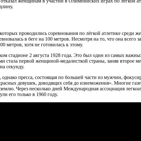
тказал женщинам в участии в Олимпийских играх по лёгкой ат
длину.
торых проводились соревнования по лёгкой атлетике среди женщ
новалась в беге на 100 метров. Несмотря на то, что она всего за
0 метров, хотя не готовилась к этому.
ком стадионе 2 августа 1928 года. Это был один из самых важны
ми стала первой женщиной-медалисткой страны, заняв второе ме
на секунду.
однако пресса, состоящая по большей части из мужчин, фокусиров
красных девушек, доводящих себя до изнеможения». Многие газе
емлю. Через несколько дней Международная ассоциация легкоат
ли его только в 1960 году.