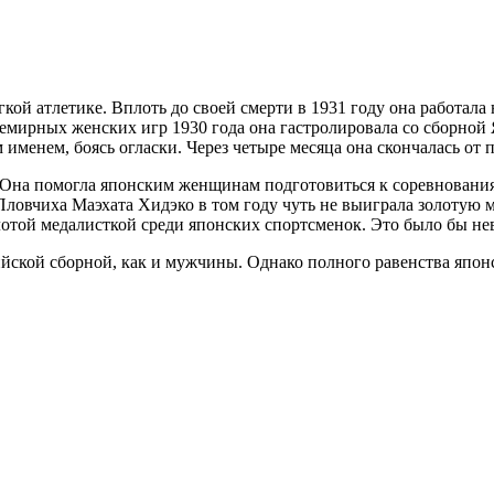
й атлетике. Вплоть до своей смерти в 1931 году она работала 
Всемирных женских игр 1930 года она гастролировала со сборной
менем, боясь огласки. Через четыре месяца она скончалась от п
Она помогла японским женщинам подготовиться к соревнования
овчиха Маэхата Хидэко в том году чуть не выиграла золотую ме
золотой медалисткой среди японских спортсменок. Это было бы н
ской сборной, как и мужчины. Однако полного равенства япон