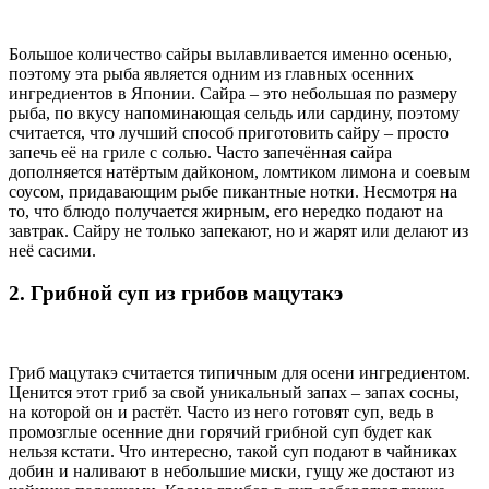
Большое количество сайры вылавливается именно осенью,
поэтому эта рыба является одним из главных осенних
ингредиентов в Японии. Сайра – это небольшая по размеру
рыба, по вкусу напоминающая сельдь или сардину, поэтому
считается, что лучший способ приготовить сайру – просто
запечь её на гриле с солью. Часто запечённая сайра
дополняется натёртым дайконом, ломтиком лимона и соевым
соусом, придавающим рыбе пикантные нотки. Несмотря на
то, что блюдо получается жирным, его нередко подают на
завтрак. Сайру не только запекают, но и жарят или делают из
неё сасими.
2. Грибной суп из грибов мацутакэ
Гриб мацутакэ считается типичным для осени ингредиентом.
Ценится этот гриб за свой уникальный запах – запах сосны,
на которой он и растёт. Часто из него готовят суп, ведь в
промозглые осенние дни горячий грибной суп будет как
нельзя кстати. Что интересно, такой суп подают в чайниках
добин и наливают в небольшие миски, гущу же достают из