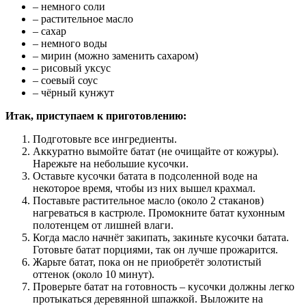
– немного соли
– растительное масло
– сахар
– немного воды
– мирин (можно заменить сахаром)
– рисовый уксус
– соевый соус
– чёрный кунжут
Итак, приступаем к приготовлению:
Подготовьте все ингредиенты.
Аккуратно вымойте батат (не очищайте от кожуры).
Нарежьте на небольшие кусочки.
Оставьте кусочки батата в подсоленной воде на
некоторое время, чтобы из них вышел крахмал.
Поставьте растительное масло (около 2 стаканов)
нагреваться в кастрюле. Промокните батат кухонным
полотенцем от лишней влаги.
Когда масло начнёт закипать, закиньте кусочки батата.
Готовьте батат порциями, так он лучше прожарится.
Жарьте батат, пока он не приобретёт золотистый
оттенок (около 10 минут).
Проверьте батат на готовность – кусочки должны легко
протыкаться деревянной шпажкой. Выложите на