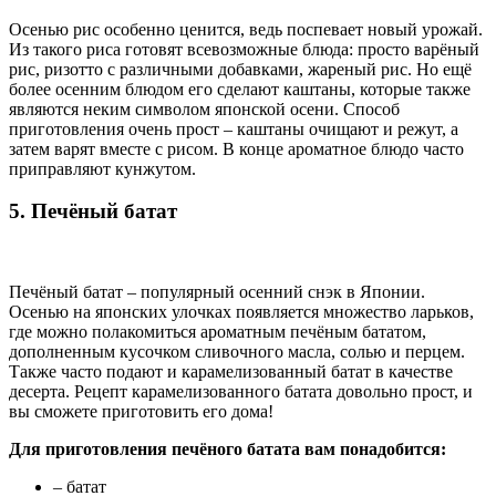
Осенью рис особенно ценится, ведь поспевает новый урожай.
Из такого риса готовят всевозможные блюда: просто варёный
рис, ризотто с различными добавками, жареный рис. Но ещё
более осенним блюдом его сделают каштаны, которые также
являются неким символом японской осени. Способ
приготовления очень прост – каштаны очищают и режут, а
затем варят вместе с рисом. В конце ароматное блюдо часто
приправляют кунжутом.
5. Печёный батат
Печёный батат – популярный осенний снэк в Японии.
Осенью на японских улочках появляется множество ларьков,
где можно полакомиться ароматным печёным бататом,
дополненным кусочком сливочного масла, солью и перцем.
Также часто подают и карамелизованный батат в качестве
десерта. Рецепт карамелизованного батата довольно прост, и
вы сможете приготовить его дома!
Для приготовления печёного батата вам понадобится:
– батат