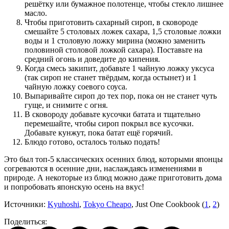
решётку или бумажное полотенце, чтобы стекло лишнее
масло.
Чтобы приготовить сахарный сироп, в сковороде
смешайте 5 столовых ложек сахара, 1,5 столовые ложки
воды и 1 столовую ложку мирина (можно заменить
половиной столовой ложкой сахара). Поставьте на
средний огонь и доведите до кипения.
Когда смесь закипит, добавьте 1 чайную ложку уксуса
(так сироп не станет твёрдым, когда остынет) и 1
чайную ложку соевого соуса.
Выпаривайте сироп до тех пор, пока он не станет чуть
гуще, и снимите с огня.
В сковороду добавьте кусочки батата и тщательно
перемешайте, чтобы сироп покрыл все кусочки.
Добавьте кунжут, пока батат ещё горячий.
Блюдо готово, осталось только подать!
Это был топ-5 классических осенних блюд, которыми японцы
согреваются в осенние дни, наслаждаясь изменениями в
природе. А некоторые из блюд можно даже приготовить дома
и попробовать японскую осень на вкус!
Источники:
Kyuhoshi
,
Tokyo Cheapo
, Just One Cookbook (
1
,
2
)
Поделиться: