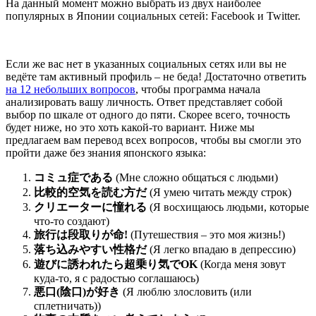
На данный момент можно выбрать из двух наиболее
популярных в Японии социальных сетей: Facebook и Twitter.
Если же вас нет в указанных социальных сетях или вы не
ведёте там активный профиль – не беда! Достаточно ответить
на 12 небольших вопросов
, чтобы программа начала
анализировать вашу личность. Ответ представляет собой
выбор по шкале от одного до пяти. Скорее всего, точность
будет ниже, но это хоть какой-то вариант. Ниже мы
предлагаем вам перевод всех вопросов, чтобы вы смогли это
пройти даже без знания японского языка:
コミュ症である
(Мне сложно общаться с людьми)
比較的空気を読む方だ
(Я умею читать между строк)
クリエーターに憧れる
(Я восхищаюсь людьми, которые
что-то создают)
旅行は段取りが命!
(Путешествия – это моя жизнь!)
落ち込みやすい性格だ
(Я легко впадаю в депрессию)
遊びに誘われたら超乗り気でOK
(Когда меня зовут
куда-то, я с радостью соглашаюсь)
悪口(陰口)が好き
(Я люблю злословить (или
сплетничать))