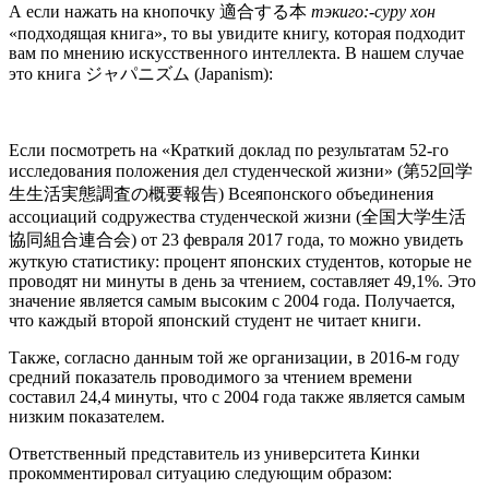
А если нажать на кнопочку 適合する本
тэкиго:-суру хон
«подходящая книга», то вы увидите книгу, которая подходит
вам по мнению искусственного интеллекта. В нашем случае
это книга ジャパニズム (Japanism):
Если посмотреть на «Краткий доклад по результатам 52-го
исследования положения дел студенческой жизни» (第52回学
生生活実態調査の概要報告) Всеяпонского объединения
ассоциаций содружества студенческой жизни (全国大学生活
協同組合連合会) от 23 февраля 2017 года, то можно увидеть
жуткую статистику: процент японских студентов, которые не
проводят ни минуты в день за чтением, составляет 49,1%. Это
значение является самым высоким с 2004 года. Получается,
что каждый второй японский студент не читает книги.
Также, согласно данным той же организации, в 2016-м году
средний показатель проводимого за чтением времени
составил 24,4 минуты, что с 2004 года также является самым
низким показателем.
Ответственный представитель из университета Кинки
прокомментировал ситуацию следующим образом: