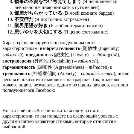
物事の本質をつい考えてしまう
(Я периодически
невольно начинаю вникать в суть вещей)
部屋がちらかっている
(В моей комнате бардак)
不安症だ
(Я постоянно встревожен)
業界用語が好き
(Я люблю терминологию)
思いやりを大切にする
(Я ценю сострадание)
Характер анализируется по следующим пяти
характеристикам:
изобретательность
(開放性 (Ingenuity) –
кайхо:сэй
),
преданность
(誠実性 (Loyalty) –
сэйдзицусэй
),
экстраверсия
(外向性 (Sociability) –
гайко:сэй
),
гармоничность
(調和性 (Agreeableness) –
тё:васэй
) и
тревожность
(神経症傾向 (Anxiety) –
синкэйсё: кэйко:
), после
чего все показатели выводятся на графике. Так, ниже вы
можете видеть результаты одного из наших авторов, активно
пользующегося Facebook:
Но это ещё не всё: если нажать на одну из пяти
характеристик, то вы попадёте на следующий уровень с
другими пятью характеристиками, которые относятся к
выбранной.