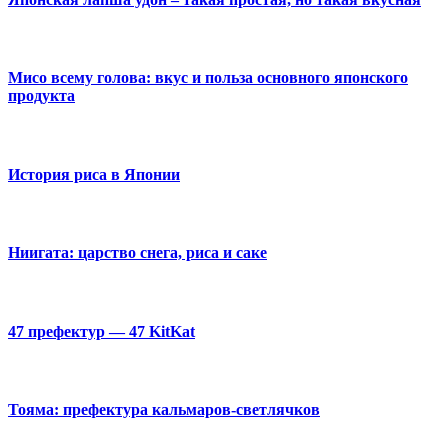
Мисо всему голова: вкус и польза основного японского
продукта
История риса в Японии
Ниигата: царство снега, риса и саке
47 префектур — 47 KitKat
Тояма: префектура кальмаров-светлячков