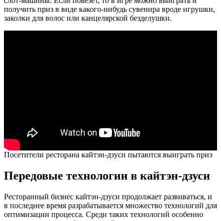
слот-машины. Если повезёт, то в игре можно выиграть и
получить приз в виде какого-нибудь сувенира вроде игрушки,
заколки для волос или канцелярской безделушки.
Посетители ресторана кайтэн-дзуси пытаются выиграть приз
Передовые технологии в кайтэн-дзуси
Ресторанный бизнес кайтэн-дзуси продолжает развиваться, и
в последнее время разрабатывается множество технологий для
оптимизации процесса. Среди таких технологий особенно