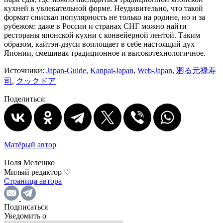
кухней в увлекательной форме. Неудивительно, что такой
формат снискал популярность не только на родине, но и за
рубежом: даже в России и странах СНГ можно найти
рестораны японской кухни с конвейерной лентой. Таким
образом, кайтэн-дзуси воплощает в себе настоящий дух
Японии, смешивая традиционное и высокотехнологичное.
Источники:
Japan-Guide
,
Kanpai-Japan
,
Web-Japan
,
廻る元禄寿
司
,
クックドア
Поделиться:
Матёрый автор
Поля Мелешко
Милый редактор ♡
Страница автора
Подписаться
Уведомить о