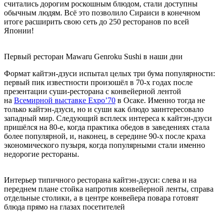
считались дорогим роскошным блюдом, стали доступны
обычным людям. Всё это позволило Сираиси в конечном
итоге расширить свою сеть до 250 ресторанов по всей
Японии!
Первый ресторан Mawaru Genroku Sushi в наши дни
Формат кайтэн-дзуси испытал целых три бума популярности:
первый пик известности произошёл в 70-х годах после
презентации суши-ресторана с конвейерной лентой
на
Всемирной выставке Expo’70
в Осаке. Именно тогда не
только кайтэн-дзуси, но и суши как блюдо заинтересовало
западный мир. Следующий всплеск интереса к кайтэн-дзуси
пришёлся на 80-е, когда практика обедов в заведениях стала
более популярной, и, наконец, в середине 90-х после краха
экономического пузыря, когда популярными стали именно
недорогие рестораны.
Интерьер типичного ресторана кайтэн-дзуси: слева и на
переднем плане стойка напротив конвейерной ленты, справа
отдельные столики, а в центре конвейера повара готовят
блюда прямо на глазах посетителей