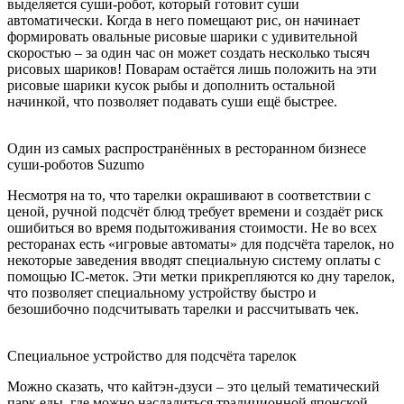
выделяется суши-робот, который готовит суши
автоматически. Когда в него помещают рис, он начинает
формировать овальные рисовые шарики с удивительной
скоростью – за один час он может создать несколько тысяч
рисовых шариков! Поварам остаётся лишь положить на эти
рисовые шарики кусок рыбы и дополнить остальной
начинкой, что позволяет подавать суши ещё быстрее.
Один из самых распространённых в ресторанном бизнесе
суши-роботов Suzumo
Несмотря на то, что тарелки окрашивают в соответствии с
ценой, ручной подсчёт блюд требует времени и создаёт риск
ошибиться во время подытоживания стоимости. Не во всех
ресторанах есть «игровые автоматы» для подсчёта тарелок, но
некоторые заведения вводят специальную систему оплаты с
помощью IC-меток. Эти метки прикрепляются ко дну тарелок,
что позволяет специальному устройству быстро и
безошибочно подсчитывать тарелки и рассчитывать чек.
Специальное устройство для подсчёта тарелок
Можно сказать, что кайтэн-дзуси – это целый тематический
парк еды, где можно насладиться традиционной японской