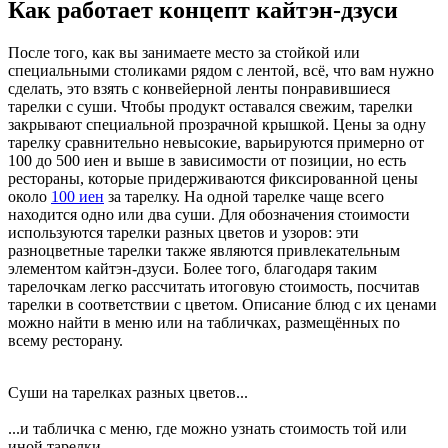
Как работает концепт кайтэн-дзуси
После того, как вы занимаете место за стойкой или
специальными столиками рядом с лентой, всё, что вам нужно
сделать, это взять с конвейерной ленты понравившиеся
тарелки с суши. Чтобы продукт оставался свежим, тарелки
закрывают специальной прозрачной крышкой. Цены за одну
тарелку сравнительно невысокие, варьируются примерно от
100 до 500 иен и выше в зависимости от позиции, но есть
рестораны, которые придерживаются фиксированной цены
около
100 иен
за тарелку. На одной тарелке чаще всего
находится одно или два суши. Для обозначения стоимости
используются тарелки разных цветов и узоров: эти
разноцветные тарелки также являются привлекательным
элементом кайтэн-дзуси. Более того, благодаря таким
тарелочкам легко рассчитать итоговую стоимость, посчитав
тарелки в соответствии с цветом. Описание блюд с их ценами
можно найти в меню или на табличках, размещённых по
всему ресторану.
Суши на тарелках разных цветов...
...и табличка с меню, где можно узнать стоимость той или
иной тарелки