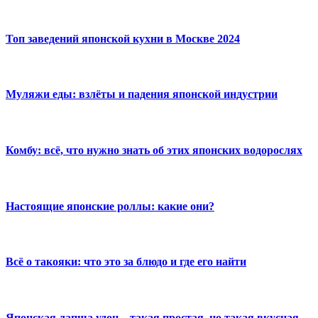
Топ заведений японской кухни в Москве 2024
Муляжи еды: взлёты и падения японской индустрии
Комбу: всё, что нужно знать об этих японских водорослях
Настоящие японские роллы: какие они?
Всё о такояки: что это за блюдо и где его найти
Японская лапша удон – такая простая, но такая вкусная