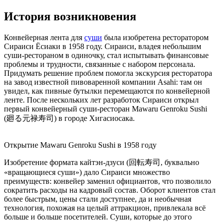
История возникновения
Конвейерная лента для
суши
была изобретена ресторатором
Сираиси Ёсиаки в 1958 году. Сираиси, владея небольшим
суши-рестораном в одиночку, стал испытывать финансовые
проблемы и трудности, связанные с набором персонала.
Придумать решение проблем помогла экскурсия ресторатора
на завод известной пивоваренной компании Asahi: там он
увидел, как пивные бутылки перемещаются по конвейерной
ленте. После нескольких лет разработок Сираиси открыл
первый конвейерный суши-ресторан Mawaru Genroku Sushi
(廻る元禄寿司) в городе Хигасиосака.
Открытие Mawaru Genroku Sushi в 1958 году
Изобретение формата кайтэн-дзуси (回転寿司, буквально
«вращающиеся суши») дало Сираиси множество
преимуществ: конвейер заменил официантов, что позволило
сократить расходы на кадровый состав. Оборот клиентов стал
более быстрым, цены стали доступнее, да и необычная
технология, похожая на целый аттракцион, привлекала всё
больше и больше посетителей. Суши, которые до этого