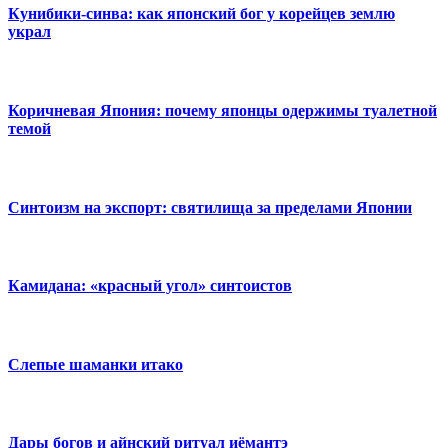
Кунибики-синва: как японский бог у корейцев землю
украл
Коричневая Япония: почему японцы одержимы туалетной
темой
Синтоизм на экспорт: святилища за пределами Японии
Камидана: «красный угол» синтоистов
Слепые шаманки итако
Дары богов и айнский ритуал иёмантэ