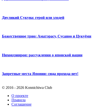
Двуликий Сукуна: герой или злодей
Божественное трио: Аматэрасу, Сусаноо и Цукуёми
Нихондзинрон: рассуждения о японской нации
Запретные места Японии: сюда прохода нет!
© 2016 - 2026 Konnichiwa Club
О проекте
Правила
Соглашение