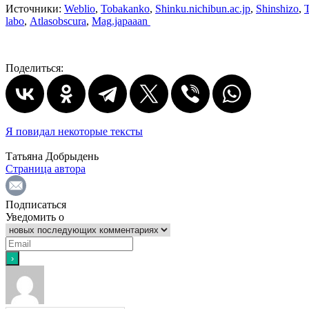
Источники:
Weblio
,
Tobakanko
,
Shinku.nichibun.ac.jp
,
Shinshizo
,
T
labo
,
Atlasobscura
,
Mag.japaaan
Поделиться:
Я повидал некоторые тексты
Татьяна Добрыдень
Страница автора
Подписаться
Уведомить о