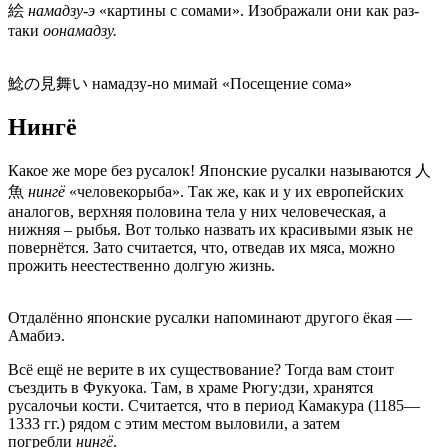
絵
намадзу-э
«картины с сомами». Изображали они как раз-
таки
оонамадзу.
鯰の見舞い намадзу-но мимай «Посещение сома»
Нингё
Какое же море без русалок! Японские русалки называются 人
魚
нингё
«человекорыба». Так же, как и у их европейских
аналогов, верхняя половина тела у них человеческая, а
нижняя – рыбья. Вот только назвать их красивыми язык не
повернётся. Зато считается, что, отведав их мяса, можно
прожить неестественно долгую жизнь.
Отдалённо японские русалки напоминают другого ёкая —
Амабиэ.
Всё ещё не верите в их существование? Тогда вам стоит
съездить в Фукуока. Там, в храме Рюгу:дзи, хранятся
русалочьи кости. Считается, что в период Камакура (1185—
1333 гг.) рядом с этим местом выловили, а затем
погребли
нингё
.