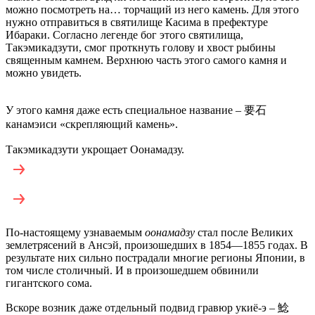
можно посмотреть на… торчащий из него камень. Для этого
нужно отправиться в святилище Касима в префектуре
Ибараки. Согласно легенде бог этого святилища,
Такэмикадзути, смог проткнуть голову и хвост рыбины
священным камнем. Верхнюю часть этого самого камня и
можно увидеть.
У этого камня даже есть специальное название – 要石
канамэиси «скрепляющий камень».
Такэмикадзути укрощает Оонамадзу.
По-настоящему узнаваемым
оонамадзу
стал после Великих
землетрясений в Ансэй, произошедших в 1854—1855 годах. В
результате них сильно пострадали многие регионы Японии, в
том числе столичный. И в произошедшем обвинили
гигантского сома.
Вскоре возник даже отдельный подвид гравюр укиё-э – 鯰