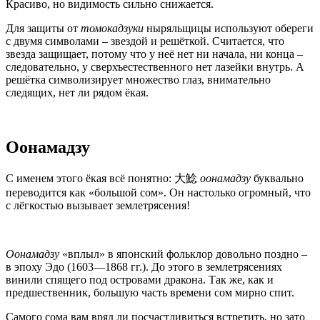
Красиво, но видимость сильно снижается.
Для защиты от
томокадзуки
ныряльщицы используют обереги
с двумя символами – звездой и решёткой. Считается, что
звезда защищает, потому что у неё нет ни начала, ни конца –
следовательно, у сверхъестественного нет лазейки внутрь. А
решётка символизирует множество глаз, внимательно
следящих, нет ли рядом ёкая.
Оонамадзу
С именем этого ёкая всё понятно: 大鯰
оонамадзу
буквально
переводится как «большой сом». Он настолько огромный, что
с лёгкостью вызывает землетрясения!
Оонамадзу
«вплыл» в японский фольклор довольно поздно –
в эпоху Эдо (1603—1868 гг.). До этого в землетрясениях
винили спящего под островами дракона. Так же, как и
предшественник, большую часть времени сом мирно спит.
Самого сома вам вряд ли посчастливиться встретить, но зато