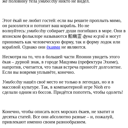
же половину тела
умибо:дзу
никто не видел.
Этот ёкай не любит гостей: если вы решите проплыть мимо,
он разозлится и потопит ваш корабль. Но не
волнуйтесь:
умибо:дзу
собирает души погибших в море. Они в
японском фольклоре называются 船幽霊
фуна ю:рэй
и могут
принимать как человеческую форму, так и форму лодок или
кораблей. Однако они
ёкаями
не являются.
Несмотря на то, что в большей части Японии увидеть этого
ёкая – дурной знак, в городе Мацуяма (префектура Эхиме),
напротив, считается, что такая встреча принесёт долголетие.
Если вы вовремя уплывёте, конечно.
Умибо:дзу
нашёл своё место не только в легендах, но и в
массовой культуре. Так, в компьютерной игре Nioh его
сделали одним из боссов. Придётся попотеть, чтобы одолеть!
Конечно, чтобы описать всех морских ёкаев, не хватит и
десятка статей. Все они абсолютно разные – и, пожалуй,
привлекают именно своим разнообразием.