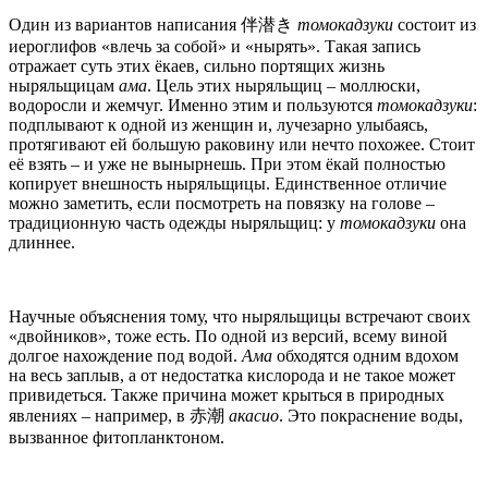
Один из вариантов написания 伴潜き
томокадзуки
состоит из
иероглифов «влечь за собой» и «нырять». Такая запись
отражает суть этих ёкаев, сильно портящих жизнь
ныряльщицам
ама
. Цель этих ныряльщиц – моллюски,
водоросли и жемчуг. Именно этим и пользуются
томокадзуки
:
подплывают к одной из женщин и, лучезарно улыбаясь,
протягивают ей большую раковину или нечто похожее. Стоит
её взять – и уже не вынырнешь. При этом ёкай полностью
копирует внешность ныряльщицы. Единственное отличие
можно заметить, если посмотреть на повязку на голове –
традиционную часть одежды ныряльщиц: у
томокадзуки
она
длиннее.
Научные объяснения тому, что ныряльщицы встречают своих
«двойников», тоже есть. По одной из версий, всему виной
долгое нахождение под водой.
Ама
обходятся одним вдохом
на весь заплыв, а от недостатка кислорода и не такое может
привидеться. Также причина может крыться в природных
явлениях – например, в 赤潮
акасио
. Это покраснение воды,
вызванное фитопланктоном.