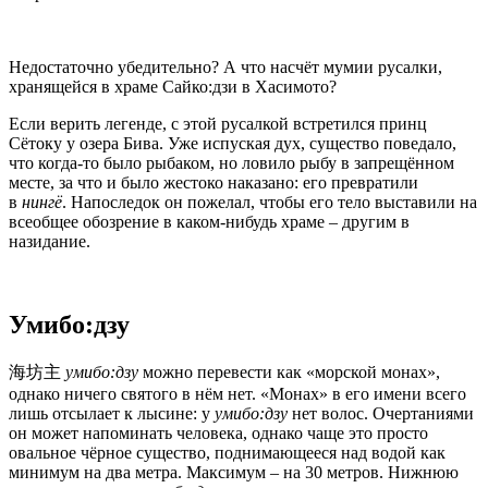
Недостаточно убедительно? А что насчёт мумии русалки,
хранящейся в храме Сайко:дзи в Хасимото?
Если верить легенде, с этой русалкой встретился принц
Сётоку у озера Бива. Уже испуская дух, существо поведало,
что когда-то было рыбаком, но ловило рыбу в запрещённом
месте, за что и было жестоко наказано: его превратили
в
нингё
. Напоследок он пожелал, чтобы его тело выставили на
всеобщее обозрение в каком-нибудь храме – другим в
назидание.
Умибо:дзу
海坊主
умибо:дзу
можно перевести как «морской монах»,
однако ничего святого в нём нет. «Монах» в его имени всего
лишь отсылает к лысине: у
умибо:дзу
нет волос. Очертаниями
он может напоминать человека, однако чаще это просто
овальное чёрное существо, поднимающееся над водой как
минимум на два метра. Максимум – на 30 метров. Нижнюю