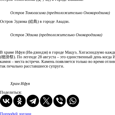
Остров Томогасима (предположительно Онокородзима)
Остров Эдзима (絵島) в городе Авадзи.
Остров Эдзима (предположительно Онокородзима)
В храме Ифуя (Ия-дзиндзя) в городе Мацуэ, Хигасиидзумо к
(穂掛祭). По легенде 28 августа – это единственный день когда И
камня – места встречи. Камень появляется только во время отли
так печально расставшиеся супруги.
Храм Ифуя
Поделиться:
Попробуй догони