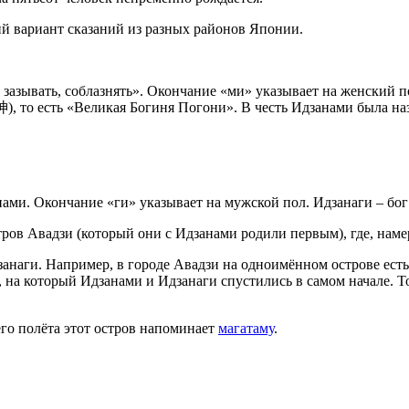
ий вариант сказаний из разных районов Японии.
 зазывать, соблазнять». Окончание «ми» указывает на женски
о есть «Великая Богиня Погони». В честь Идзанами была назв
ами. Окончание «ги» указывает на мужской пол. Идзанаги – бог
тров Авадзи (который они с Идзанами родили первым), где, наме
анаги. Например, в городе Авадзи на одноимённом острове есть
, на который Идзанами и Идзанаги спустились в самом начале. 
о полёта этот остров напоминает
магатаму
.