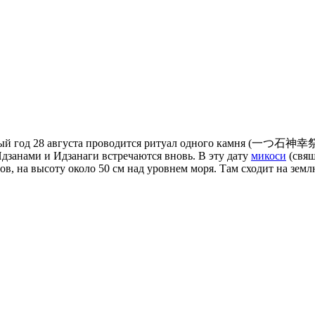
аждый год 28 августа проводится ритуал одного камня (一つ石神
дзанами и Идзанаги встречаются вновь. В эту дату
микоси
(свящ
вов, на высоту около 50 см над уровнем моря. Там сходит на зем