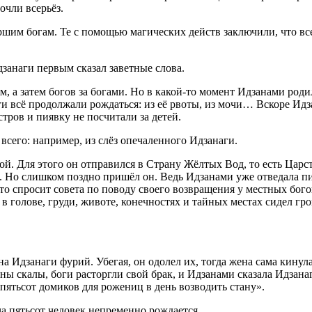
очли всерьёз.
ршим богам. Те с помощью магических действ заключили, что вс
дзанаги первым сказал заветные слова.
м, а затем богов за богами. Но в какой-то момент Идзанами роди
оги всё продолжали рождаться: из её рвоты, из мочи… Вскоре И
тров и пиявку не посчитали за детей.
 всего: например, из слёз опечаленного Идзанаги.
ной. Для этого он отправился в Страну Жёлтых Вод, то есть Цар
. Но слишком поздно пришёл он. Ведь Идзанами уже отведала п
что спросит совета по поводу своего возвращения у местных бого
в голове, груди, животе, конечностях и тайных местах сидел гро
а Идзанаги фурий. Убегая, он одолел их, тогда жена сама кинул
оны скалы, боги расторгли свой брак, и Идзанами сказала Идзана
 пятьсот домиков для рожениц в день возводить стану».
ча пятьсот человек непременно рождается.