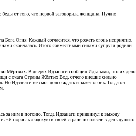
е беды от того, что первой заговорила женщина. Нужно
ла Бога Огня. Каждый согласится, что рожать огонь неприятно.
дзанами скончалась. Итого совместными силами супруги родили
ство Мёртвых. В дверях Идзанаги сообщил Идзанами, что их дело
ищи с очага Страны Жёлтых Вод, отчего внешне сильно
в. Но Идзанаги не смог долго ждать и зажёг огонь. Тогда он
м.
ась за ним в погоню. Тогда Идзанаги придвинул к выходу
ги: «Я поросль людскую в твоей стране по тысяче в день душить