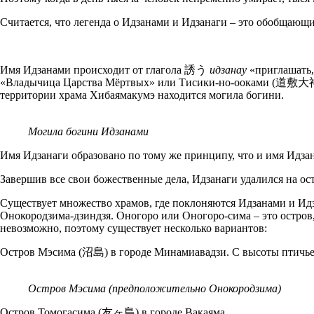
Считается, что легенда о Идзанами и Идзанаги – это обобщающ
Имя Идзанами происходит от глагола 誘う
идзанау
«приглашать,
«Владычица Царства Мёртвых» или Тисики-но-ооками (道敷大神), т
территории храма Хибаямакумэ находится могила богини.
Могила богини Идзанами
Имя Идзанаги образовано по тому же принципу, что и имя Идзан
Завершив все свои божественные дела, Идзанаги удалился на ос
Существует множество храмов, где поклоняются Идзанами и Идз
Онокородзима-дзиндзя. Оногоро или Оногоро-сима – это остров
невозможно, поэтому существует несколько вариантов:
Остров Мэсима (沼島) в городе Минамиавадзи. С высоты птичьег
Остров Мэсима (предположительно Онокородзима)
Остров Томогасима (友ヶ島) в городе Вакаяма.