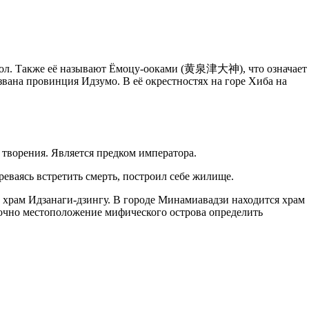
й пол. Также её называют Ёмоцу-ооками (黄泉津大神), что означает
ана провинция Идзумо. В её окрестностях на горе Хиба на
 творения. Является предком императора.
реваясь встретить смерть, построил себе жилище.
 храм Идзанаги-дзингу. В городе Минамиавадзи находится храм
Точно местоположение мифического острова определить