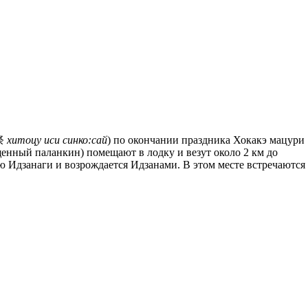
幸祭
хитоцу иси синко:сай
) по окончании праздника Хокакэ мацури
енный паланкин) помещают в лодку и везут около 2 км до
лю Идзанаги и возрождается Идзанами. В этом месте встречаются