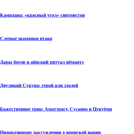
Камидана: «красный угол» синтоистов
Слепые шаманки итако
Дары богов и айнский ритуал иёмантэ
Двуликий Сукуна: герой или злодей
Божественное трио: Аматэрасу, Сусаноо и Цукуёми
Нихондзинрон: рассуждения о японской нации