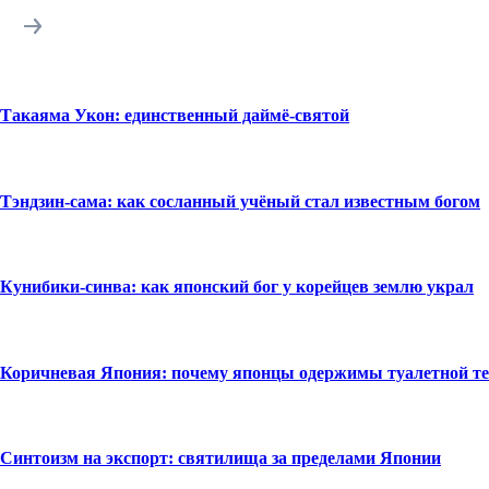
Такаяма Укон: единственный даймё-святой
Тэндзин-сама: как сосланный учёный стал известным богом
Кунибики-синва: как японский бог у корейцев землю украл
Коричневая Япония: почему японцы одержимы туалетной т
Синтоизм на экспорт: святилища за пределами Японии