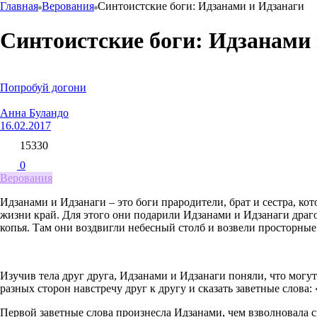
Главная
Верования
Синтоистские боги: Идзанами и Идзанаги
Синтоистские боги: Идзанами
Попробуй догони
Анна Буландо
16.02.2017
15330
0
Верования
Идзанами и Идзанаги – это боги прародители, брат и сестра, 
жизни край. Для этого они подарили Идзанами и Идзанаги драго
копья. Там они воздвигли небесный столб и возвели просторные
Изучив тела друг друга, Идзанами и Идзанаги поняли, что могу
разных сторон навстречу друг к другу и сказать заветные слова
Первой заветные слова произнесла Идзанами, чем взволновала с