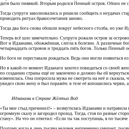
дитя было пиявкой. Вторым родился Пенный остров. Обоих не с
Тогда супруги заволновались и решили сообщить о неудачах ста
проводить ритуал бракосочетания заново.
Тогда два бога снова обошли вокруг небесного столба, но уже И
Теперь всё шло замечательно. Супруги рожали остров за острово
Вот и Идзанами, обожжённая, слегла в болезни. А различные б
четырнадцать островов и тридцать пять богов. Только Пенный ос
Но боги не переставали рождаться. Ведь они могли появиться из
Но в какой-то момент Идзанаги захотел повидаться со своей же
по созданию страны ещё не закончено и д
о
лжно бы ей вернуться
изменилась. Она попросила мужа не смотреть на неё и сказала, 
увидел свою жену и был поражён: в теле её копошились черви, а 
Идзанами в Стране Жёлтых Вод
«Ты мне стыд причинил!» – возмутилась Идзанами и натравила н
огромную скалу и загородил проход. Тогда, стоя по разные стор
стану». На что он ответил: «Если ты так поступишь, я по тысяче
Поэтому когда в день тысяча человек непременно умирает, тыся