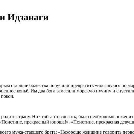
 и Идзанаги
которым старшие божества поручили превратить «носящуюся по 
ценное копьё. Им два бога замесили морскую пучину и спустилис
 покои.
т родить страну. Но чтобы это сделать, было необходимо пожени
: «Поистине, прекрасный юноша!», «Поистине, прекрасная девушк
воего мужа-старшего брата: «Нехорошо женщине говорить первой»