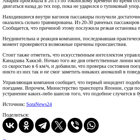
Авария произошла в 20:15 по токийскому времени во время отп
двигаться назад до тех пор, пока не ударился о тупиковый упор
Находившиеся внутри вагонов пассажиры получили достаточно с
оказались сильно травмированы. Из 20-30 раненых пассажиров 
Сообщается, что причиной этому послужила резкая остановка 
Неудивительна и реакция компании, последовавшая практическ
момент проверяются возможные причины происшествия.
Стоит также отметить, что искусственным интеллектом управля
Канадзава Хаккэй. Ночью того же дня ответственные линии ко
со скоростью в 6 км/ч, и добавили, что проверка состояния по
никто из них так и не смог заметить никаких аномалий в пов
Управляющая компания сообщает, что первый инцидент подобног
поездами. Впрочем, Министерство транспорта Японии, судя по 
устранение каких-либо шансов того, что подобное случится в 
Источник:
SoraNews24
Поделиться: