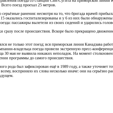
равления поезда со станции Син-Сугита на приморской линии Кан
. Всего поезд проехал 25 метров.
ерьёзные ранения: несмотря на то, что бригада врачей прибыла
15 оказались госпитализированы и у 6 из них были обнаружены 
поезда: пассажиры вылетели из своих сидений и ударились голо
и сразу после происшествия. Вскоре было прекращено движение
лся не только этот поезд; вся приморская линия Канадзава рабо
мпании-владельца поезда провели экстренную пресс-конференци
езда 30 мая не выявила никаких неполадок. На момент столкнове
едении программы до самого происшествия.
о рода был зафиксирован ещё в 1989 году, а также уточняет то
всему, восприняло их слова несколько иначе: они на серьёзно р
будущем.