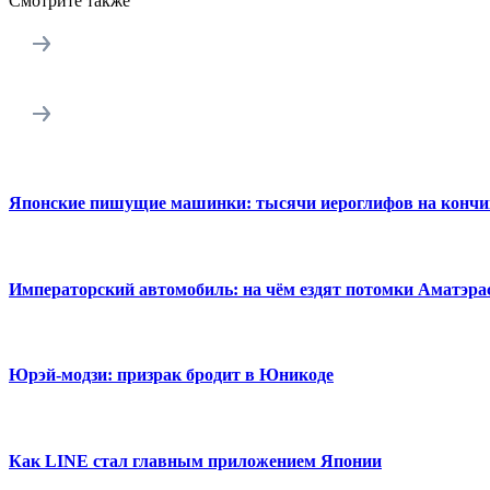
Смотрите также
Японские пишущие машинки: тысячи иероглифов на кончи
Императорский автомобиль: на чём ездят потомки Аматэра
Юрэй-модзи: призрак бродит в Юникоде
Как LINE стал главным приложением Японии