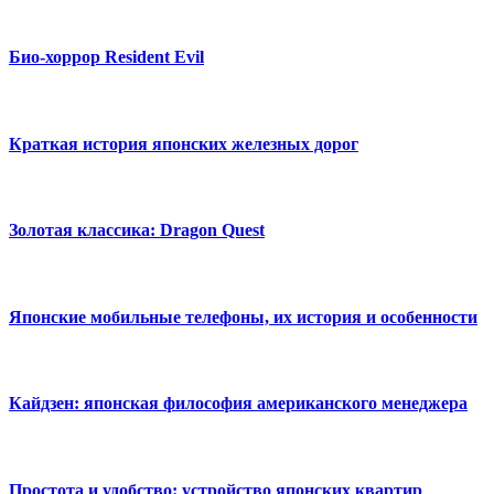
Био-хоррор Resident Evil
Краткая история японских железных дорог
Золотая классика: Dragon Quest
Японские мобильные телефоны, их история и особенности
Кайдзен: японская философия американского менеджера
Простота и удобство: устройство японских квартир