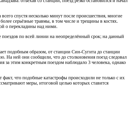
адзава: отъехав со станции, поезд резко остановился и начал
 всего спустя несколько минут после происшествия, многие
более серьёзные травмы, в том числе и трещины в костях.
вой о перекладины над ними.
 поездов по всей линии на неопределённый срок; на данный
тает подобным образом, от станции Син-Сугита до станции
ю. На ней они сообщили, что до столкновения поезд следовал
ния за этим конкретным поездом наблюдало 3 человека, однако
т факт, что подобные катастрофы происходили не только с их
ассматривают меры, итоговой целью которых ставится