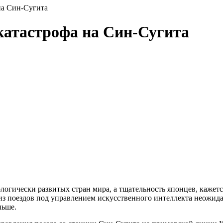
на Син-Сугита
катастрофа на Син-Сугита
гически развитых стран мира, а тщательность японцев, кажется
из поездов под управлением искусственного интеллекта неожида
льше.