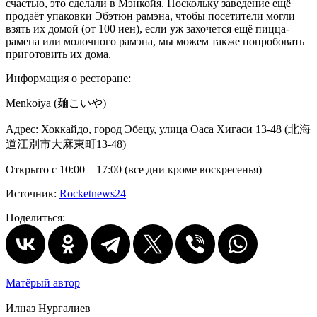
счастью, это сделали в Мэнкойя. Поскольку заведение ещё
продаёт упаковки Эбэтюн рамэна, чтобы посетители могли
взять их домой (от 100 иен), если уж захочется ещё пицца-
рамена или молочного рамэна, мы можем также попробовать
приготовить их дома.
Информация о ресторане:
Menkoiya (麺こいや)
Адрес: Хоккайдо, город Эбецу, улица Оаса Хигаси 13-48 (北海
道江別市大麻東町13-48)
Открыто с 10:00 – 17:00 (все дни кроме воскресенья)
Источник:
Rocketnews24
Поделиться:
Матёрый автор
Илназ Нургалиев