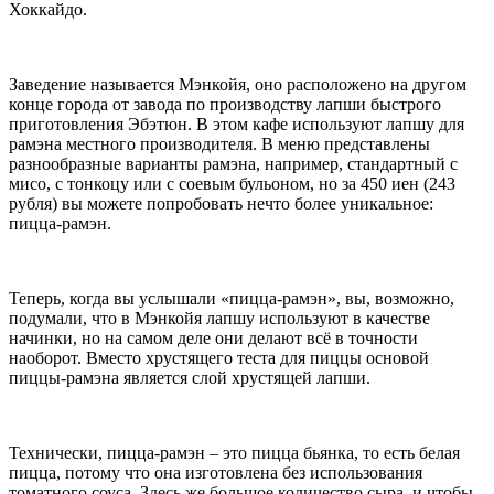
Хоккайдо.
Заведение называется Мэнкойя, оно расположено на другом
конце города от завода по производству лапши быстрого
приготовления Эбэтюн. В этом кафе используют лапшу для
рамэна местного производителя. В меню представлены
разнообразные варианты рамэна, например, стандартный с
мисо, с тонкоцу или с соевым бульоном, но за 450 иен (243
рубля) вы можете попробовать нечто более уникальное:
пицца-рамэн.
Теперь, когда вы услышали «пицца-рамэн», вы, возможно,
подумали, что в Мэнкойя лапшу используют в качестве
начинки, но на самом деле они делают всё в точности
наоборот. Вместо хрустящего теста для пиццы основой
пиццы-рамэна является слой хрустящей лапши.
Технически, пицца-рамэн – это пицца бьянка, то есть белая
пицца, потому что она изготовлена без использования
томатного соуса. Здесь же большое количество сыра, и чтобы