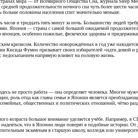
нах мира — от Всемирного Общества Сна, журнала Sleep Medicin
средней продолжительности ночного сна чуть более шести часов
ть больше половины населения спит значительно меньше.
часов и тридцать пять минут за ночь. Большинству людей требуе
ми. Япония — страна с самой большой ожидаемой продолжительн
 японцев, особенно пожилые, физически здоровы и придерживаю
еским кризисом. Количество новорождённых в год уже находится
нии Кисида Фумио призывает своих избирателей «идти домой и 
ы с недосыпанием напрямую влияют на половую жизнь.
 здесь не просто работа — она определяет человека. Многие муж
енщин, роль отца как главы семьи в Японии является преобладаю
семейных, общественных и политических отношений, чётко разде
ного возраста большое внимание уделяется учёбе. Например, в
надеяться, что в Японии люди поверят в подобные истории. От д
тупительным экзаменам в старшую школу, колледж или университ