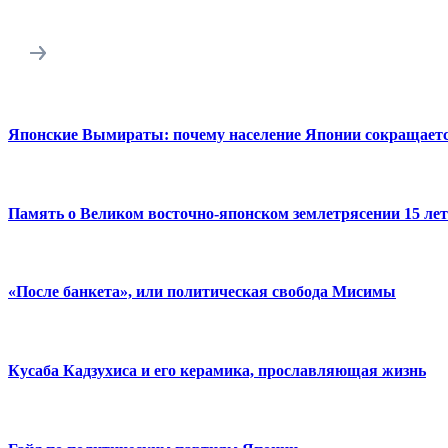
Японские Вымираты: почему население Японии сокращает
Память о Великом восточно-японском землетрясении 15 лет
«После банкета», или политическая свобода Мисимы
Кусаба Кадзухиса и его керамика, прославляющая жизнь