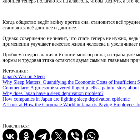
японцев теперь полагаются на алкоголь, чтобы заснуть, а это 
Когда общество ведёт войну против сна, становится всё трудне
становятся всё длиннее и длиннее.
Однако совершенно не значит, что спать теперь не нужно, вед
применении улучшает качество жизни человека и увеличивает к
Проблема недосыпания в Японии многогранна, и страна уже мно
нормы и трудовая этика остаются двумя самыми главными при
Источники:
Japan’s War on Sleep
Why Sleep Matters: Quantifying the Economic Costs of Insufficient S
Commentary: A gruesome severed fingertip tells a painful story about
Why does Japan have a sleep deprivation problem?
How companies in Japan are fighting sleep deprivation epidemic
A Look at How the Corporate World in Japan is Paying Employees to
Поделиться: