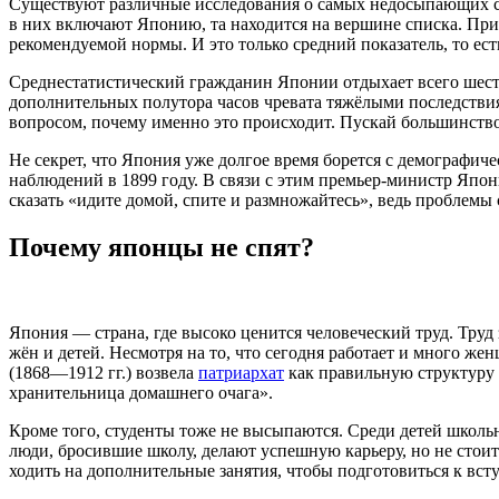
Существуют различные исследования о самых недосыпающих стра
в них включают Японию, та находится на вершине списка. При 
рекомендуемой нормы. И это только средний показатель, то ес
Среднестатистический гражданин Японии отдыхает всего шесть 
дополнительных полутора часов чревата тяжёлыми последствия
вопросом, почему именно это происходит. Пускай большинство
Не секрет, что Япония уже долгое время борется с демографич
наблюдений в 1899 году. В связи с этим премьер-министр Япо
сказать «идите домой, спите и размножайтесь», ведь проблем
Почему японцы не спят?
Япония — страна, где высоко ценится человеческий труд. Труд
жён и детей. Несмотря на то, что сегодня работает и много ж
(1868—1912 гг.) возвела
патриархат
как правильную структуру 
хранительница домашнего очага».
Кроме того, студенты тоже не высыпаются. Среди детей школь
люди, бросившие школу, делают успешную карьеру, но не стоит 
ходить на дополнительные занятия, чтобы подготовиться к вс