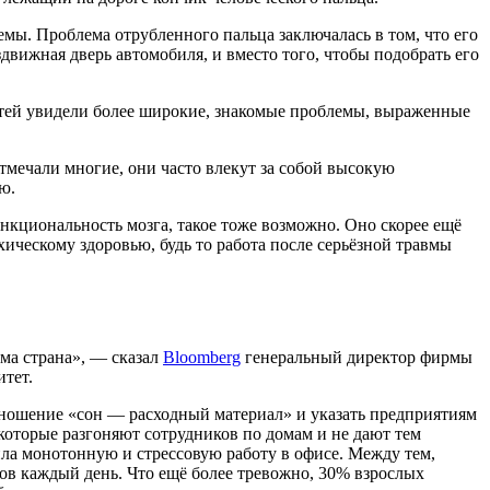
емы. Проблема отрубленного пальца заключалась в том, что его
здвижная дверь автомобиля, и вместо того, чтобы подобрать его
тей увидели более широкие, знакомые проблемы, выраженные
тмечали многие, они часто влекут за собой высокую
ю.
ункциональность мозга, такое тоже возможно. Оно скорее ещё
ческому здоровью, будь то работа после серьёзной травмы
ма страна», — сказал
Bloomberg
генеральный директор фирмы
тет.
тношение «сон — расходный материал» и указать предприятиям
оторые разгоняют сотрудников по домам и не дают тем
ла монотонную и стрессовую работу в офисе. Между тем,
ов каждый день. Что ещё более тревожно, 30% взрослых