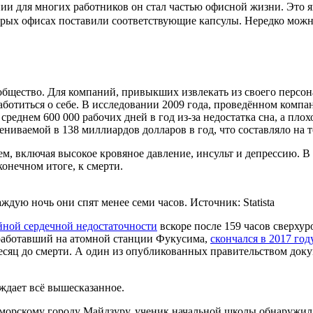
онии для многих работников он стал частью офисной жизни. Эт
торых офисах поставили соответствующие капсулы. Нередко можн
бщество. Для компаний, привыкших извлекать из своего персона
аботиться о себе. В исследовании 2009 года, проведённом комп
среднем 600 000 рабочих дней в год из-за недостатка сна, а пло
ниваемой в 138 миллиардов долларов в год, что составляло на 
м, включая высокое кровяное давление, инсульт и депрессию. В
онечном итоге, к смерти.
дую ночь они спят менее семи часов. Источник: Statista
ойной сердечной недостаточности
вскоре после 159 часов сверхур
 работавший на атомной станции Фукусима,
скончался в 2017 год
месяц до смерти. А один из опубликованных правительством док
ждает всё вышесказанное.
морскому городу Майдзуру, ученик начальной школы обнаружил 