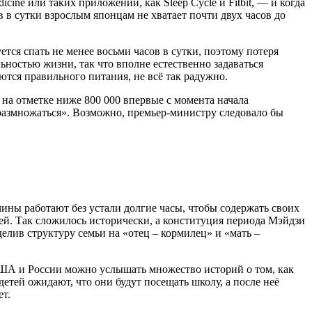
e или таких приложений, как Sleep Cycle и Fitbit, — и когда
 в сутки взрослым японцам не хватает почти двух часов до
тся спать не менее восьми часов в сутки, поэтому потеря
остью жизни, так что вполне естественно задаваться
тся правильного питания, не всё так радужно.
 на отметке ниже 800 000 впервые с момента начала
размножаться». Возможно, премьер-министру следовало бы
чины работают без устали долгие часы, чтобы содержать своих
щей. Так сложилось исторически, а конституция периода Мэйдзи
лив структуру семьи на «отец – кормилец» и «мать –
 США и России можно услышать множество историй о том, как
етей ожидают, что они будут посещать школу, а после неё
ет.