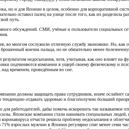
нка, но и для Японии в целом, особенно для корпоративной сист
тельно оставил палец на улице после того, как их разделила ра
вой путь.
много обсуждений. СМИ, учёные и пользователи социальных се
ния.
ев, во многом сослужили отличную службу экономике. Но, как о
брошенный кончик пальца, но не обязательно менее болезненну
л результатом недосыпания, хотя, учитывая, как оно влияет на ф
ники подчиняются компании в ущерб своему физическому и психи
, над временем, проведённым во сне.
Компании должны защищать права сотрудников, иначе ослабнет са
 тенденцию отдавать здоровью и благополучию больший приори
 для работодателей, дабы помочь искоренить так называемое о
силы. Японские компании стали нанимать специальных людей, к
 коронавируса отчасти решила проблему недосыпания и облегчи
о 71% взрослых мужчин в Японии регулярно спят менее семи час