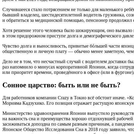
Случившееся стало потрясением не только для маленького ребё
бывший владелец, шестидесятилетний водитель грузовика, созна
и обратиться за медицинской помощью, пенсионер продолжил с
Хотя решение этого человека было шокирующим, оно вызвало 
в этом придорожном приступе долга и демографического давле
Чувство долга и выносливость, привитые бóльшей части японц
общественную и личную плату — обычно менее заметную, чем 
Дело не в том, что несчастный случай с водителем доставки бы
раз напомнило о минусах корпоративной Японии, когда сотруд
или приоритет времени, проведённого в офисе (или в фургоне)
Сонное царство: быть или не быть?
Для работников компании Crazy в Токио всё обстоит иначе. «
Морияма Кадзухико. Его позиция отражает растущую японскую
Министерство здравоохранения Японии выпустило руководство
на важность сна и преимущества хорошо отдохнувшей рабочей 
засиживаться допоздна по самым разным причинам, а пандемия
Японское Общество Исследования Сна в 2018 году заявило, чт