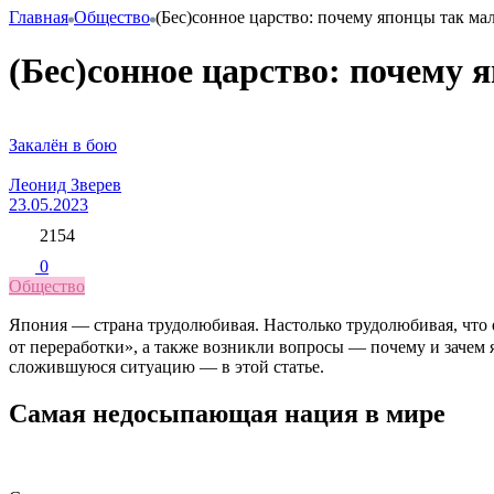
Главная
Общество
(Бес)сонное царство: почему японцы так мал
(Бес)сонное царство: почему 
Закалён в бою
Леонид Зверев
23.05.2023
2154
0
Общество
Япония — страна трудолюбивая. Настолько трудолюбивая, что е
от переработки», а также возникли вопросы — почему и зачем
сложившуюся ситуацию — в этой статье.
Самая недосыпающая нация в мире