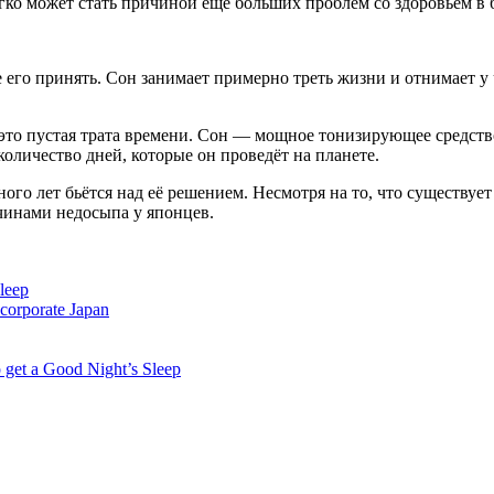
легко может стать причиной ещё бóльших проблем со здоровьем в
е его принять. Сон занимает примерно треть жизни и отнимает у
ь это пустая трата времени. Сон — мощное тонизирующее средст
оличество дней, которые он проведёт на планете.
го лет бьётся над её решением. Несмотря на то, что существуе
чинами недосыпа у японцев.
leep
 corporate Japan
 get a Good Night’s Sleep