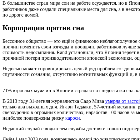
В большинстве стран мира сон на работе осуждается, но в Яп
работников даже создали специальные места для сна, а в неко
по дороге домой.
Корпорации против сна
Бессонное общество — это ещё и финансово неблагополучное о
причин изменить свои взгляды и поощрять работников лучше з
стоимость недосыпания. Rand установили, что Япония теряет в 
причиной потери производительности японской экономики, оце
Недосып может спровоцировать целый ряд проблем со здоровье
спутанности сознания, отсутствию когнитивных функций и, в к
71% взрослых мужчин в Японии страдают от недостатка сна: каж
В 2013 году 31-летняя журналистка Садо Мива
умерла от заст
только два выходных дня. Игари Тадааки, 57-летний механик,
сверхурочно в огромных количествах, наработав 100 часов за 
наиболее подвержены риску
кароcи
.
Недавний случай с водителем службы доставки только подтвер
Днём 1 мая 2023 года, возвращаясь домой по живописному при