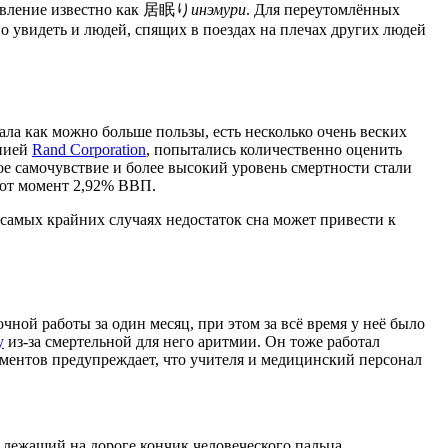
о явление известно как 居眠り
инэмури
. Для переутомлённых
о увидеть и людей, спящих в поездах на плечах других людей
ла как можно больше пользы, есть несколько очень веских
анией
Rand Corporation
, попытались количественно оценить
хое самочувствие и более высокий уровень смертности стали
тот момент 2,92% ВВП.
 самых крайних случаях недостаток сна может привести к
очной работы за один месяц, при этом за всё время у неё было
у
из-за смертельной для него аритмии. Он тоже работал
ументов предупреждает, что учителя и медицинский персонал
лежащий на дороге кончик человеческого пальца.