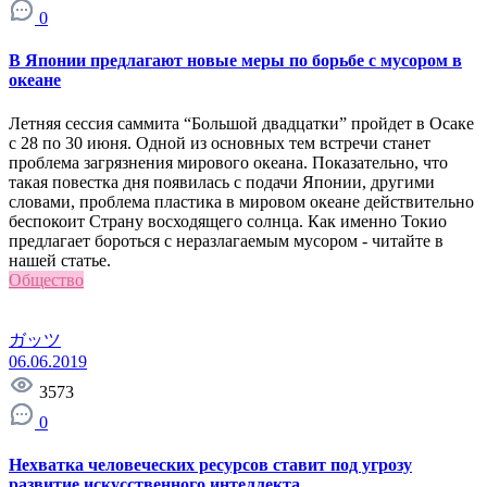
0
В Японии предлагают новые меры по борьбе с мусором в
океане
Летняя сессия саммита “Большой двадцатки” пройдет в Осаке
с 28 по 30 июня. Одной из основных тем встречи станет
проблема загрязнения мирового океана. Показательно, что
такая повестка дня появилась с подачи Японии, другими
словами, проблема пластика в мировом океане действительно
беспокоит Страну восходящего солнца. Как именно Токио
предлагает бороться с неразлагаемым мусором - читайте в
нашей статье.
Общество
ガッツ
06.06.2019
3573
0
Нехватка человеческих ресурсов ставит под угрозу
развитие искусственного интеллекта