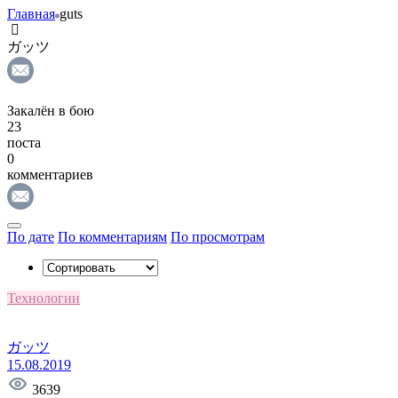
Главная
guts
ガッツ
Закалён в бою
23
поста
0
комментариев
По дате
По комментариям
По просмотрам
Технологии
ガッツ
15.08.2019
3639