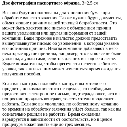
Две фотографии паспортного образца
, 3×2,5 см.
Все они будут использованы для заполнения бумаг при
обработке вашего заявления. Также нужны будут документы,
объясняющие причину вашей текущей безработности. Это
может быть электронное письмо с объяснением причин
вашего увольнения или другая информация от вашей
компании. Ваше прежнее начальство должно предоставить
вышеупомянутое письмо об увольнении, в котором указана
его истинная причина. Иногда компании добавляют в него
некоторые другие причины, например, что вы вовсе не были
уволены, а ушли сами, если так для них выгоднее и легче.
Будьте внимательны, чтобы пресечь эти нечестные бизнес-
уловки, так как из-за них может измениться время ожидания
получения пособия.
Если ваш контракт подошёл к концу, и вы хотели его
продлить, но компания этого не сделала, то необходимо
предоставить электронное письмо, подтверждающее, что вы
попросили продлить контракт, то есть хотели продолжить
работать. Если же вы уволились по собственному желанию,
то времени на обработку заявления уйдёт больше, так как вы
сознательно решили не работать. Время ожидания
варьируется в зависимости от обстоятельств, но в целом
процедура может занять ещё до трёх месяцев.