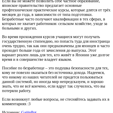
Если вы не можете позволить себе частное образование,
японское правительство предлагает основные
профтехнические практические курсы, которые длятся от трёх
месяцев до года, в зависимости от типа подготовки.
Безработные часто получают квалификации в тех сферах, в
которых не хватает работников: сельском хозяйстве, уходе за
больными и других.
Во время прохождения курсов учащиеся могут получать
государственную стипендию, но попасть туда для иностранца
очень трудно, так как они предназначены для японцев и часто
проходит больше года от зачисления до выпуска. Этот
вариант реален лишь для тех, кто живёт в Японии уже долгое
время и в совершенстве владеет языком.
Пособие по безработице – это подушка безопасности для тех,
кому не повезло оказаться без источника дохода. Надеемся,
что никому из наших читателей не придется пользоваться
данной системой, но иногда мир непредсказуем, и хорошо
знать, что не всё кончено, если вдруг так случилось, что вы
потеряли работу.
Если возникнут любые вопросы, не стесняйтесь задавать их в
комментариях :3
Источник:
GaijinPot