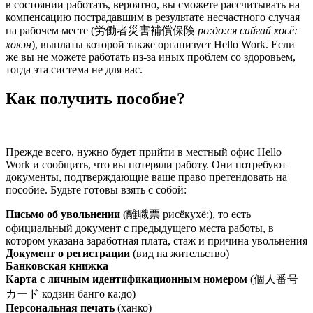
в состоянии работать, вероятно, вы сможете рассчитывать на
компенсацию пострадавшим в результате несчастного случая
на рабочем месте (労働者災害補償保険
ро:до:ся сайгай хосё:
хокэн
), выплаты которой также организует Hello Work. Если
же вы не можете работать из-за иных проблем со здоровьем,
тогда эта система не для вас.
Как получить пособие?
Прежде всего, нужно будет прийти в местный офис Hello
Work и сообщить, что вы потеряли работу. Они потребуют
документы, подтверждающие ваше право претендовать на
пособие. Будьте готовы взять с собой:
Письмо об увольнении
(離職票 рисёкухё:), то есть
официальный документ с предыдущего места работы, в
котором указана заработная плата, стаж и причина увольнения
Документ о регистрации
(вид на жительство)
Банковская книжка
Карта с личным идентификационным номером
(個人番号
カード кодзин банго ка:до)
Персональная печать
(ханко)