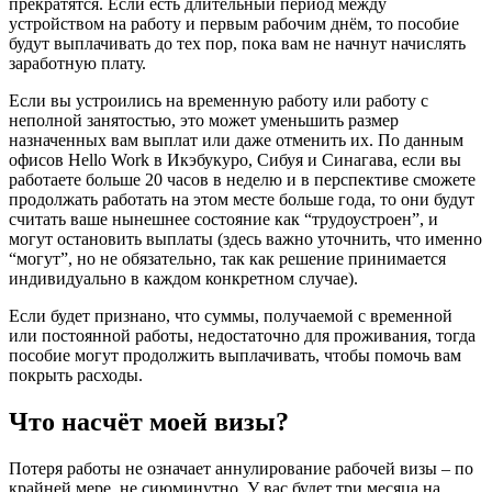
прекратятся. Если есть длительный период между
устройством на работу и первым рабочим днём, то пособие
будут выплачивать до тех пор, пока вам не начнут начислять
заработную плату.
Если вы устроились на временную работу или работу с
неполной занятостью, это может уменьшить размер
назначенных вам выплат или даже отменить их. По данным
офисов Hello Work в Икэбукуро, Сибуя и Синагава, если вы
работаете больше 20 часов в неделю и в перспективе сможете
продолжать работать на этом месте больше года, то они будут
считать ваше нынешнее состояние как “трудоустроен”, и
могут остановить выплаты (здесь важно уточнить, что именно
“могут”, но не обязательно, так как решение принимается
индивидуально в каждом конкретном случае).
Если будет признано, что суммы, получаемой с временной
или постоянной работы, недостаточно для проживания, тогда
пособие могут продолжить выплачивать, чтобы помочь вам
покрыть расходы.
Что насчёт моей визы?
Потеря работы не означает аннулирование рабочей визы – по
крайней мере, не сиюминутно. У вас будет три месяца на