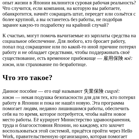
опыт жизни в Японии вклинится суровая рабочая реальность?
Что случится, если компания, на которую вы работаете,
обанкротится, начнёт сокращать штат, переедет или сольётся с
более крупной, а вы останетесь без работы, не подобрав
заранее какую-то подработку на крайний случай?
К счастью, могут помочь вычитаемые из зарплаты средства на
социальное обеспечение. Для любого, кто бросает работу,
попал под сокращение или по какой-то иной причине потерял
работу и не обладает средствами, чтобы поддерживать своё
существование, есть временное прибежище — 雇用保険
коё:
хокэн
, или страхование по безработице.
Что это такое?
Данное пособие — его ещё называют 失業保険
сицугё:
хокэн
— некая подушка безопасности для для тех, кто потерял
работу в Японии и пока не нашёл новую. Эта программа
помогает людям, недавно лишившимся работы, обеспечить
себя на то время, которое потребуется, чтобы найти новое
место работы. Её курирует Министерство здравоохранения,
труда и благосостояния Японии, но каждому, кто захочет
воспользоваться этой системой, придётся пройти через Hello
Work, правительственную организацию, которая помогает