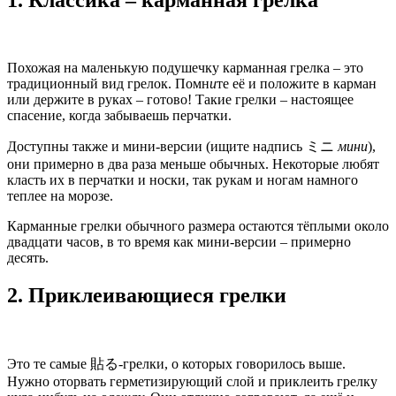
1. Классика – карманная грелка
Похожая на маленькую подушечку карманная грелка – это
традиционный вид грелок. Помн
и
те её и положите в карман
или держите в руках – готово! Такие грелки – настоящее
спасение, когда забываешь перчатки.
Доступны также и мини-версии (ищите надпись ミニ
мини
),
они примерно в два раза меньше обычных. Некоторые любят
класть их в перчатки и носки, так рукам и ногам намного
теплее на морозе.
Карманные грелки обычного размера остаются тёплыми около
двадцати часов, в то время как мини-версии – примерно
десять.
2. Приклеивающиеся грелки
Это те самые 貼る-грелки, о которых говорилось выше.
Нужно оторвать герметизирующий слой и приклеить грелку