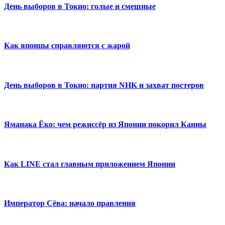
День выборов в Токио: голые и смешные
Как японцы справляются с жарой
День выборов в Токио: партия NHK и захват постеров
Яманака Ёко: чем режиссёр из Японии покорил Канны
Как LINE стал главным приложением Японии
Император Сёва: начало правления