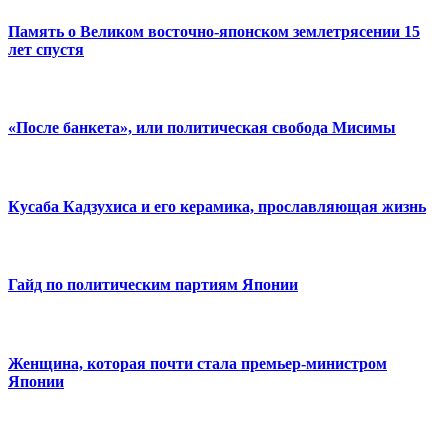
Память о Великом восточно-японском землетрясении 15
лет спустя
«После банкета», или политическая свобода Мисимы
Кусаба Кадзухиса и его керамика, прославляющая жизнь
Гайд по политическим партиям Японии
Женщина, которая почти стала премьер-министром
Японии