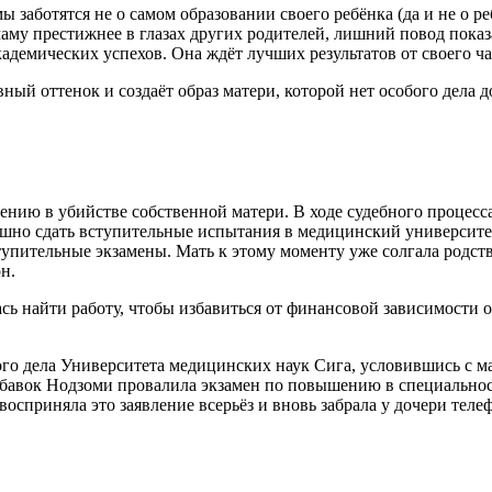
 заботятся не о самом образовании своего ребёнка (да и не о реб
 маму престижнее в глазах других родителей, лишний повод показ
кадемических успехов. Она ждёт лучших результатов от своего ча
ный оттенок и создаёт образ матери, которой нет особого дела д
ению в убийстве собственной матери. В ходе судебного процесса
шно сдать вступительные испытания в медицинский университет
тупительные экзамены. Мать к этому моменту уже солгала родст
н.
 найти работу, чтобы избавиться от финансовой зависимости от 
ого дела Университета медицинских наук Сига, условившись с ма
обавок Нодзоми провалила экзамен по повышению в специальнос
 восприняла это заявление всерьёз и вновь забрала у дочери тел