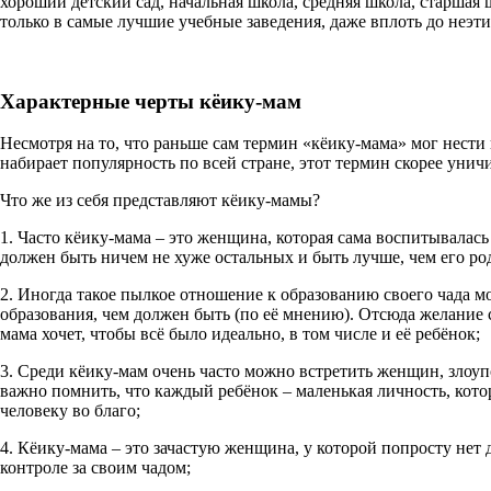
хороший детский сад, начальная школа, средняя школа, старшая 
только в самые лучшие учебные заведения, даже вплоть до неэт
Характерные черты кёику-мам
Несмотря на то, что раньше сам термин «кёику-мама» мог нести
набирает популярность по всей стране, этот термин скорее уни
Что же из себя представляют кёику-мамы?
1. Часто кёику-мама – это женщина, которая сама воспитывалас
должен быть ничем не хуже остальных и быть лучше, чем его ро
2. Иногда такое пылкое отношение к образованию своего чада м
образования, чем должен быть (по её мнению). Отсюда желание 
мама хочет, чтобы всё было идеально, в том числе и её ребёнок;
3. Среди кёику-мам очень часто можно встретить женщин, злоуп
важно помнить, что каждый ребёнок – маленькая личность, кото
человеку во благо;
4. Кёику-мама – это зачастую женщина, у которой попросту нет 
контроле за своим чадом;