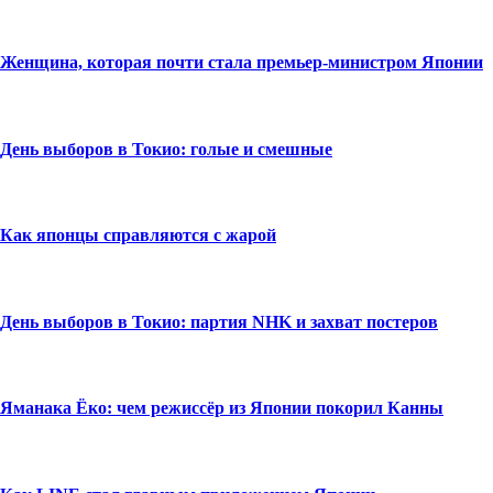
Женщина, которая почти стала премьер-министром Японии
День выборов в Токио: голые и смешные
Как японцы справляются с жарой
День выборов в Токио: партия NHK и захват постеров
Яманака Ёко: чем режиссёр из Японии покорил Канны