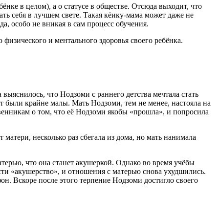
ёнке в целом), а о статусе в обществе. Отсюда выходит, что
ать себя в лучшем свете. Такая кёику-мама может даже не
да, особо не вникая в сам процесс обучения.
о физического и ментального здоровья своего ребёнка.
 выяснилось, что Нодзоми с раннего детства мечтала стать
 были крайне малы. Мать Нодзоми, тем не менее, настояла на
венникам о том, что её Нодзоми якобы «прошла», и попросила
матери, несколько раз сбегала из дома, но мать нанимала
терью, что она станет акушеркой. Однако во время учёбы
ти «акушерство», и отношения с матерью снова ухудшились.
ефон. Вскоре после этого терпение Нодзоми достигло своего