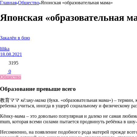
Главная
Общество
Японская «образовательная мама»
Японская «образовательная м
Закалён в бою
lilika
18.08.2021
3195
0
Общество
Образование превыше всего
教育ママ
кё:ику-мама
(букв. «образовательная мама») – термин,
ребенка учиться, иногда в ущерб социальному и физическому р
Кёику-мама – это довольно популярная и далеко не самая любима
mum, которая всеми силами пытается продвинуть ребёнка в шоу-б
Несомненно, на появление подобного рода матерей прежде всег