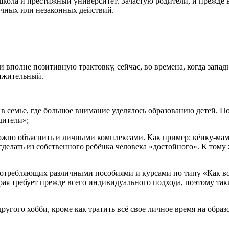
школа и престижный университет. Зачастую родители, и прежде вс
ичных или незаконных действий.
 и вполне позитивную трактовку, сейчас, во времена, когда зап
чижительный.
ь в семье, где большое внимание уделялось образованию детей. 
дители»;
ожно объяснить и личными комплексами. Как пример: кёику-мама
сделать из собственного ребёнка человека «достойного». К том
отребляющих различными пособиями и курсами по типу «Как восп
рая требует прежде всего индивидуального подхода, поэтому так
другого хобби, кроме как тратить всё свое личное время на обра