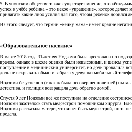
5. В японском обществе также существует мнение, что кёику-мамы
успех в учёбе ребёнка – это некое «украшение», которое делает
прилагать какие-либо усилия для того, чтобы ребёнок добился а
Из этого следует, что термин «кёику-мама» имеет крайне негатив
«Образовательное насилие»
В марте 2018 года 31-летняя Нодзоми была арестована по подозр
врачом, однако в школе оценки были невысокими, и шансы успе
поступление в медицинский университет, но дочь провалила вс
дочь не вскрывать обман и забрала у девушки мобильный телефо
Нодзоми безуспешно (так как была несовершеннолетней) пыталась
детектива, и полиция возвращала дочь обратно домой.
Спустя 9 лет Нодзоми всё же поступила на отделение сестринск
Нодзоми захотелось стать медсестрой-помощником хирурга. Вд
Нодзоми рассказала матери, что хочет быть медсестрой, но та не
предела.