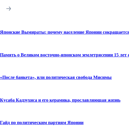
Японские Вымираты: почему население Японии сокращаетс
Память о Великом восточно-японском землетрясении 15 лет 
«После банкета», или политическая свобода Мисимы
Кусаба Кадзухиса и его керамика, прославляющая жизнь
Гайд по политическим партиям Японии