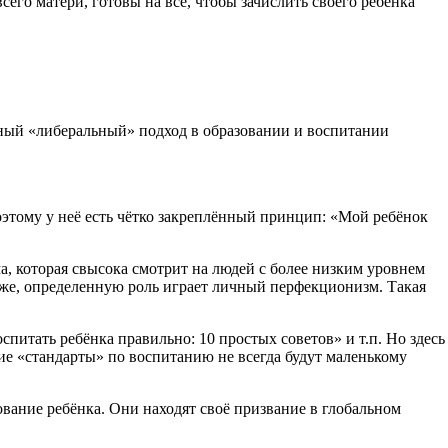
его матери, готовы на всё, чтобы зачислить своего ребёнка
адный «либеральный» подход в образовании и воспитании
Поэтому у неё есть чётко закреплённый принцип: «Мой ребёнок
, которая свысока смотрит на людей с более низким уровнем
у же, определенную роль играет личный перфекционизм. Такая
итать ребёнка правильно: 10 простых советов» и т.п. Но здесь
ие «стандарты» по воспитанию не всегда будут маленькому
зование ребёнка. Они находят своё призвание в глобальном