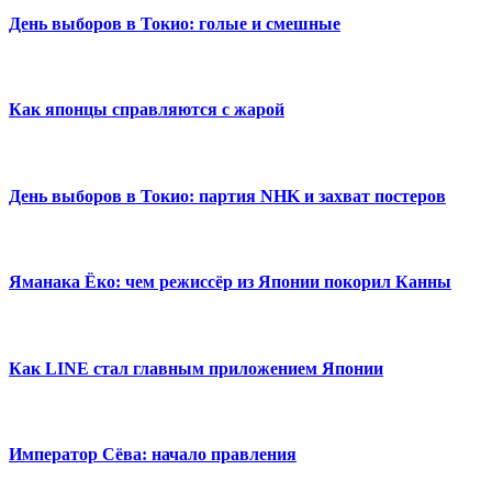
День выборов в Токио: голые и смешные
Как японцы справляются с жарой
День выборов в Токио: партия NHK и захват постеров
Яманака Ёко: чем режиссёр из Японии покорил Канны
Как LINE стал главным приложением Японии
Император Сёва: начало правления