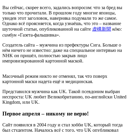
Вы сейчас, скорее всего, задались вопросом: что за бред вы
только что прочитали. В прошлом году многие японцы,
увидев этот заголовок, наверняка подумали то же самое.
Однако всё проясняется, когда узнаёшь, что это – название
шуточной статьи, опубликованной на сайте
虚構新聞
кёко:
симбун
«Газета-фальшивка».
Создатель сайта – мужчина из префектуры Сига. Больше о
нём ничего не известно: даже на специальное интервью на
NHK он пришёл, полностью закрыв лицо
импровизированной картонной маской.
Масочный режим никто не отменял, так что поверх
картонной маски надета ещё и медицинская.
Представился мужчина как UK. Такой псевдоним выбран
неспроста: UK любит Великобританию, по-английски United
Kingdom, или UK.
Первое апреля – никому не верю!
Сайт появился в 2004 году и стал хобби UK, который тогда
был студентом. Началось всё с того, что UK опубликовал