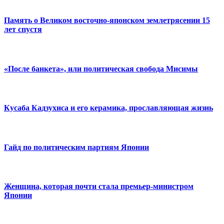
Память о Великом восточно-японском землетрясении 15
лет спустя
«После банкета», или политическая свобода Мисимы
Кусаба Кадзухиса и его керамика, прославляющая жизнь
Гайд по политическим партиям Японии
Женщина, которая почти стала премьер-министром
Японии