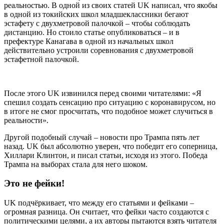
реальностью. В одной из своих статей UK написал, что якобы
в одной из токийских школ младшеклассники бегают
эстафету с двухметровой палочкой – чтобы соблюдать
дистанцию. Но стоило статье опубликоваться – и в
префектуре Канагава в одной из начальных школ
действительно устроили соревнования с двухметровой
эстафетной палочкой.
После этого UK извинился перед своими читателями: «Я
спешил создать сенсацию про ситуацию с коронавирусом, но
в итоге не смог просчитать, что подобное может случиться в
реальности».
Другой подобный случай – новости про Трампа пять лет
назад. UK был абсолютно уверен, что победит его соперница,
Хиллари Клинтон, и писал статьи, исходя из этого. Победа
Трампа на выборах стала для него шоком.
Это не фейки!
UK подчёркивает, что между его статьями и фейками –
огромная разница. Он считает, что фейки часто создаются с
политическими целями, а их авторы пытаются взять читателя