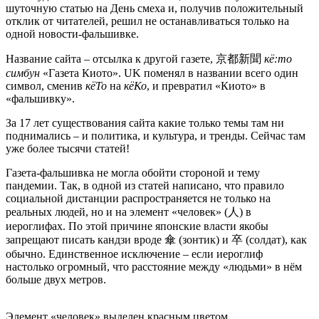
шуточную статью на День смеха и, получив положительный
отклик от читателей, решил не останавливаться только на
одной новости-фальшивке.
Название сайта – отсылка к другой газете, 京都新聞
кё:то
симбун
«Газета Киото». UK поменял в названии всего один
символ, сменив
кёТо
на
кёКо
, и превратил «Киото» в
«фальшивку».
За 17 лет существования сайта какие только темы там ни
поднимались – и политика, и культура, и тренды. Сейчас там
уже более тысячи статей!
Газета-фальшивка не могла обойти стороной и тему
пандемии. Так, в одной из статей написано, что правило
социальной дистанции распространяется не только на
реальных людей, но и на элемент «человек» (人) в
иероглифах. По этой причине японские власти якобы
запрещают писать кандзи вроде 傘 (зонтик) и 卒 (солдат), как
обычно. Единственное исключение – если иероглиф
настолько огромный, что расстояние между «людьми» в нём
больше двух метров.
Элемент «человек» выделен красным цветом.