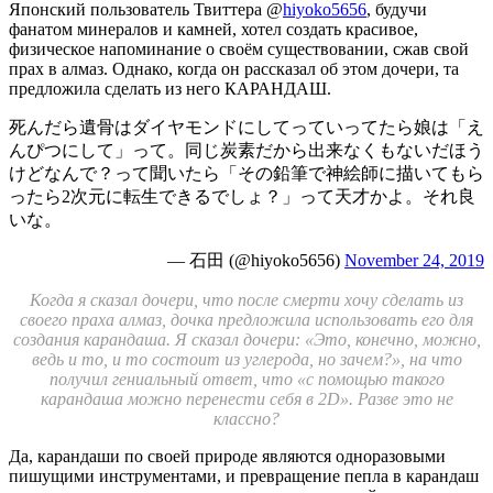
Японский пользователь Твиттера @
hiyoko5656
, будучи
фанатом минералов и камней, хотел создать красивое,
физическое напоминание о своём существовании, сжав свой
прах в алмаз. Однако, когда он рассказал об этом дочери, та
предложила сделать из него КАРАНДАШ.
死んだら遺骨はダイヤモンドにしてっていってたら娘は「え
んぴつにして」って。同じ炭素だから出来なくもないだほう
けどなんで？って聞いたら「その鉛筆で神絵師に描いてもら
ったら2次元に転生できるでしょ？」って天才かよ。それ良
いな。
— 石田 (@hiyoko5656)
November 24, 2019
Когда я сказал дочери, что после смерти хочу сделать из
своего праха алмаз, дочка предложила использовать его для
создания карандаша. Я сказал дочери: «Это, конечно, можно,
ведь и то, и то состоит из углерода, но зачем?», на что
получил гениальный ответ, что «с помощью такого
карандаша можно перенести себя в 2D». Разве это не
классно?
Да, карандаши по своей природе являются одноразовыми
пишущими инструментами, и превращение пепла в карандаш