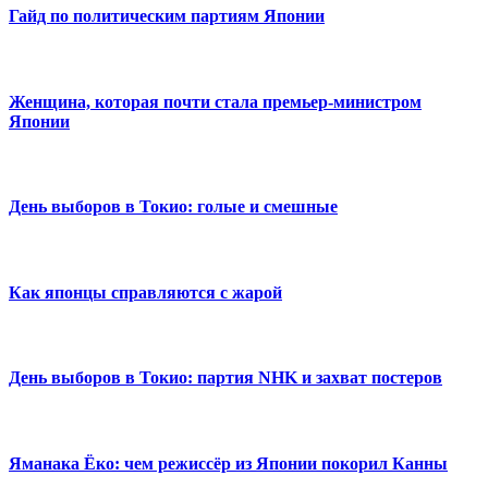
Гайд по политическим партиям Японии
Женщина, которая почти стала премьер-министром
Японии
День выборов в Токио: голые и смешные
Как японцы справляются с жарой
День выборов в Токио: партия NHK и захват постеров
Яманака Ёко: чем режиссёр из Японии покорил Канны