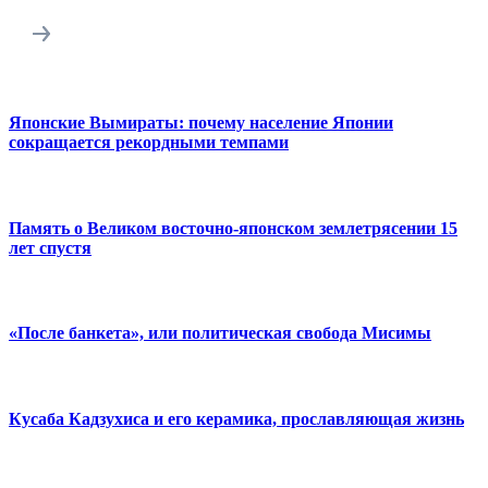
Японские Вымираты: почему население Японии
сокращается рекордными темпами
Память о Великом восточно-японском землетрясении 15
лет спустя
«После банкета», или политическая свобода Мисимы
Кусаба Кадзухиса и его керамика, прославляющая жизнь