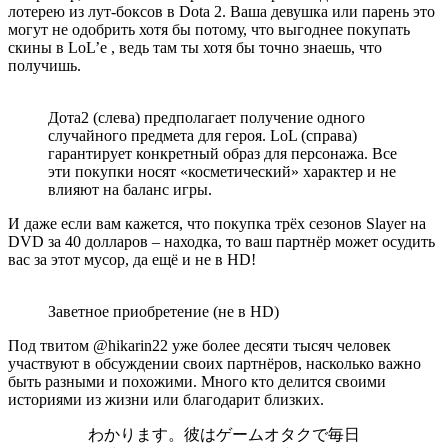
лотерею из лут-боксов в Dota 2. Ваша девушка или парень это
могут не одобрить хотя бы потому, что выгоднее покупать
скины в LoL’е , ведь там ты хотя бы точно знаешь, что
получишь.
Дота2 (слева) предполагает получение одного
случайного предмета для героя. LoL (справа)
гарантирует конкретный образ для персонажа. Все
эти покупки носят «косметический» характер и не
влияют на баланс игры.
И даже если вам кажется, что покупка трёх сезонов Slayer на
DVD за 40 долларов – находка, то ваш партнёр может осудить
вас за этот мусор, да ещё и не в HD!
Заветное приобретение (не в HD)
Под твитом @hikarin22 уже более десяти тысяч человек
участвуют в обсуждении своих партнёров, насколько важно
быть разными и похожими. Много кто делится своими
историями из жизни или благодарит близких.
わかります。彼はゲームオタクで毎日