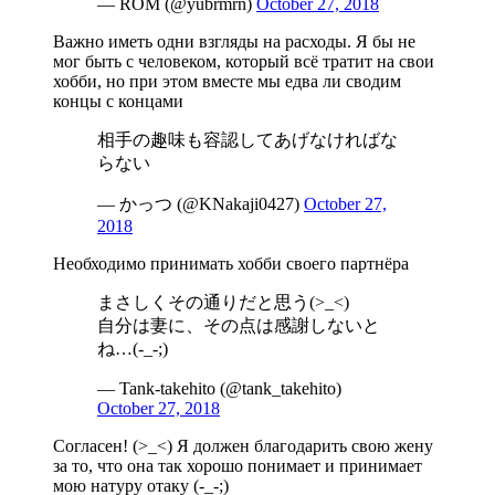
— ROM (@yubrmrn)
October 27, 2018
Важно иметь одни взгляды на расходы. Я бы не
мог быть с человеком, который всё тратит на свои
хобби, но при этом вместе мы едва ли сводим
концы с концами
相手の趣味も容認してあげなければな
らない
— かっつ (@KNakaji0427)
October 27,
2018
Необходимо принимать хобби своего партнёра
まさしくその通りだと思う(>_<)
自分は妻に、その点は感謝しないと
ね…(-_-;)
— Tank-takehito (@tank_takehito)
October 27, 2018
Согласен! (>_<) Я должен благодарить свою жену
за то, что она так хорошо понимает и принимает
мою натуру отаку (-_-;)