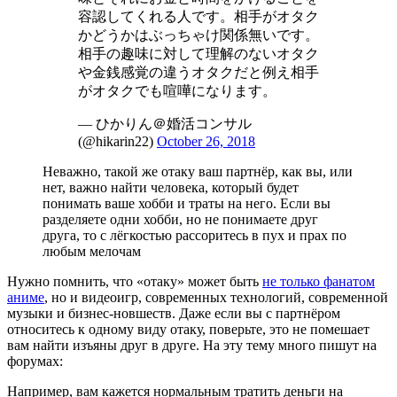
容認してくれる人です。相手がオタク
かどうかはぶっちゃけ関係無いです。
相手の趣味に対して理解のないオタク
や金銭感覚の違うオタクだと例え相手
がオタクでも喧嘩になります。
— ひかりん＠婚活コンサル
(@hikarin22)
October 26, 2018
Неважно, такой же отаку ваш партнёр, как вы, или
нет, важно найти человека, который будет
понимать ваше хобби и траты на него. Если вы
разделяете одни хобби, но не понимаете друг
друга, то с лёгкостью рассоритесь в пух и прах по
любым мелочам
Нужно помнить, что «отаку» может быть
не только фанатом
аниме
, но и видеоигр, современных технологий, современной
музыки и бизнес-новшеств. Даже если вы с партнёром
относитесь к одному виду отаку, поверьте, это не помешает
вам найти изъяны друг в друге. На эту тему много пишут на
форумах:
Например, вам кажется нормальным тратить деньги на