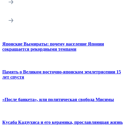
Японские Вымираты: почему население Японии
сокращается рекордными темпами
Память о Великом восточно-японском землетрясении 15
лет спустя
«После банкета», или политическая свобода Мисимы
Кусаба Кадзухиса и его керамика, прославляющая жизнь