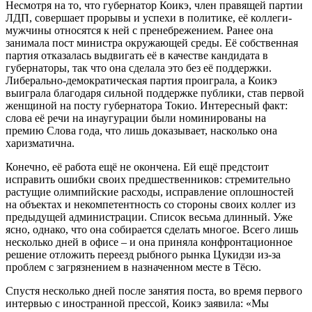
Несмотря на то, что губернатор Коикэ, член правящей партии
ЛДП, совершает прорывы и успехи в политике, её коллеги-
мужчины относятся к ней с пренебрежением. Ранее она
занимала пост министра окружающей среды. Её собственная
партия отказалась выдвигать её в качестве кандидата в
губернаторы, так что она сделала это без её поддержки.
Либерально-демократическая партия проиграла, а Коикэ
выиграла благодаря сильной поддержке публики, став первой
женщиной на посту губернатора Токио. Интересный факт:
слова её речи на инаугурации были номинированы на
премию Слова года, что лишь доказывает, насколько она
харизматична.
Конечно, её работа ещё не окончена. Ей ещё предстоит
исправить ошибки своих предшественников: стремительно
растущие олимпийские расходы, исправление оплошностей
на объектах и некомпетентность со стороны своих коллег из
предыдущей администрации. Список весьма длинный. Уже
ясно, однако, что она собирается сделать многое. Всего лишь
несколько дней в офисе – и она приняла конфронтационное
решение отложить переезд рыбного рынка Цукидзи из-за
проблем с загрязнением в назначенном месте в Тёсю.
Спустя несколько дней после занятия поста, во время первого
интервью с иностранной прессой, Коикэ заявила: «Мы