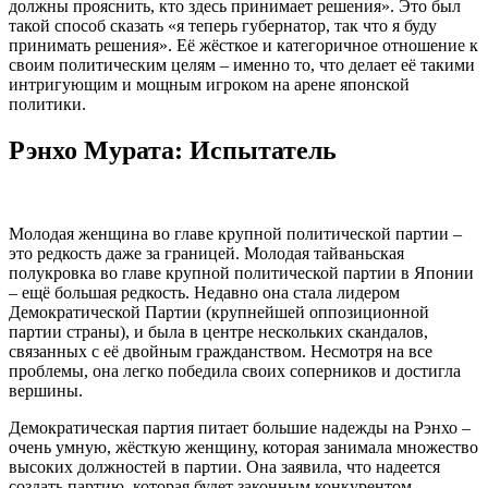
должны прояснить, кто здесь принимает решения». Это был
такой способ сказать «я теперь губернатор, так что я буду
принимать решения». Её жёсткое и категоричное отношение к
своим политическим целям – именно то, что делает её такими
интригующим и мощным игроком на арене японской
политики.
Рэнхо Мурата: Испытатель
Молодая женщина во главе крупной политической партии –
это редкость даже за границей. Молодая тайваньская
полукровка во главе крупной политической партии в Японии
– ещё большая редкость. Недавно она стала лидером
Демократической Партии (крупнейшей оппозиционной
партии страны), и была в центре нескольких скандалов,
связанных с её двойным гражданством. Несмотря на все
проблемы, она легко победила своих соперников и достигла
вершины.
Демократическая партия питает большие надежды на Рэнхо –
очень умную, жёсткую женщину, которая занимала множество
высоких должностей в партии. Она заявила, что надеется
создать партию, которая будет законным конкурентом