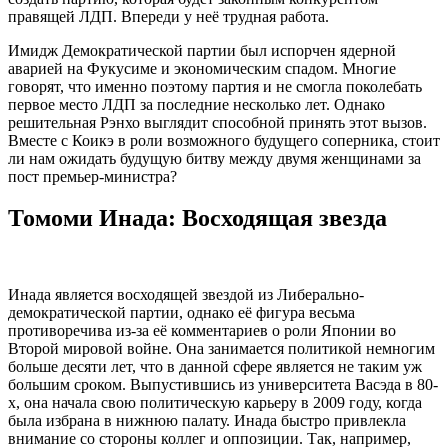
правящей ЛДП. Впереди у неё трудная работа.
Имидж Демократической партии был испорчен ядерной
аварией на Фукусиме и экономическим спадом. Многие
говорят, что именно поэтому партия и не смогла поколебать
первое место ЛДП за последние несколько лет. Однако
решительная Рэнхо выглядит способной принять этот вызов.
Вместе с Коикэ в роли возможного будущего соперника, стоит
ли нам ожидать будущую битву между двумя женщинами за
пост премьер-министра?
Томоми Инада: Восходящая звезда
Инада является восходящей звездой из Либерально-
демократической партии, однако её фигура весьма
противоречива из-за её комментариев о роли Японии во
Второй мировой войне. Она занимается политикой немногим
больше десяти лет, что в данной сфере является не таким уж
большим сроком. Выпустившись из университета Васэда в 80-
х, она начала свою политическую карьеру в 2009 году, когда
была избрана в нижнюю палату. Инада быстро привлекла
внимание со стороны коллег и оппозиции. Так, например,