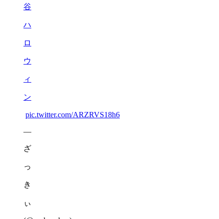
谷
ハ
ロ
ウ
ィ
ン
pic.twitter.com/ARZRVS18h6
—
ざ
っ
き
ぃ