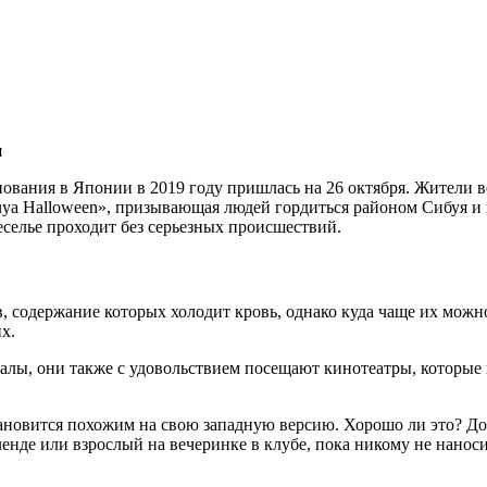
я
ования в Японии в 2019 году пришлась на 26 октября. Жители в
uya Halloween», призывающая людей гордиться районом Сибуя и 
селье проходит без серьезных происшествий.
 содержание которых холодит кровь, однако куда чаще их можно 
х.
лы, они также с удовольствием посещают кинотеатры, которые в
ановится похожим на свою западную версию. Хорошо ли это? До 
енде или взрослый на вечеринке в клубе, пока никому не наноси