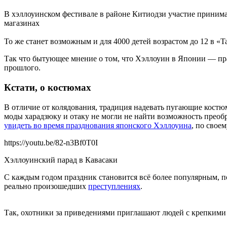
В хэллоуинском фестивале в районе Китиодзи участие принима
магазинах
То же станет возможным и для 4000 детей возрастом до 12 в «T
Так что бытующее мнение о том, что Хэллоуин в Японии — пра
прошлого.
Кстати, о костюмах
В отличие от колядования, традиция надевать пугающие кост
моды харадзюку и отаку не могли не найти возможность прео
увидеть во время празднования японского Хэллоуина
, по свое
https://youtu.be/82-n3Bf0T0I
Хэллоуинский парад в Кавасаки
С каждым годом праздник становится всё более популярным, по
реально произошедших
преступлениях
.
Так, охотники за приведениями приглашают людей с крепкими 