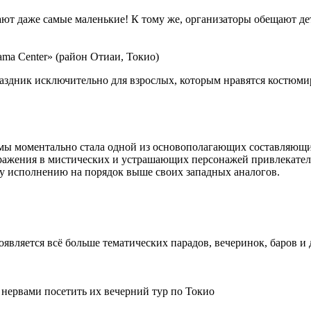
ют даже самые маленькие! К тому же, организаторы обещают де
ama Center» (район Отиаи, Токио)
здник исключительно для взрослых, которым нравятся костюмир
юмы моментально стала одной из основополагающих составляющ
бражения в мистических и устрашающих персонажей привлекател
му исполнению на порядок выше своих западных аналогов.
является всё больше тематических парадов, вечеринок, баров и 
нервами посетить их вечерний тур по Токио