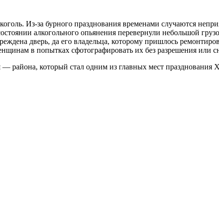
 алкоголь. Из-за бурного празднования временами случаются н
 состоянии алкогольного опьянения перевернули небольшой груз
вреждена дверь, да его владельца, которому пришлось ремонтиров
енщинам в попытках сфотографировать их без разрешения или сн
уя — района, который стал одним из главных мест празднования 