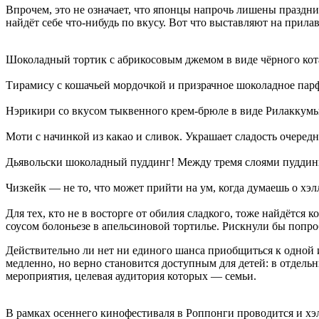
Впрочем, это не означает, что японцы напрочь лишены празд
найдёт себе что-нибудь по вкусу. Вот что выставляют на прила
Шоколадный тортик с абрикосовым джемом в виде чёрного кот
Тирамису с кошачьей мордочкой и призрачное шоколадное пар
Нэрикири со вкусом тыквенного крем-брюле в виде Рилаккум
Моти с начинкой из какао и сливок. Украшает сладость очеред
Дьявольски шоколадный пуддинг! Между тремя слоями пуддин
Чизкейк — не то, что может прийти на ум, когда думаешь о хэ
Для тех, кто не в восторге от обилия сладкого, тоже найдётся
соусом болоньезе в апельсиновой тортилье. Рискнули бы попро
Действительно ли нет ни единого шанса приобщиться к одной
медленно, но верно становится доступным для детей: в отдель
мероприятия, целевая аудитория которых — семьи.
В рамках осеннего кинофестиваля в Роппонги проводится и хэ