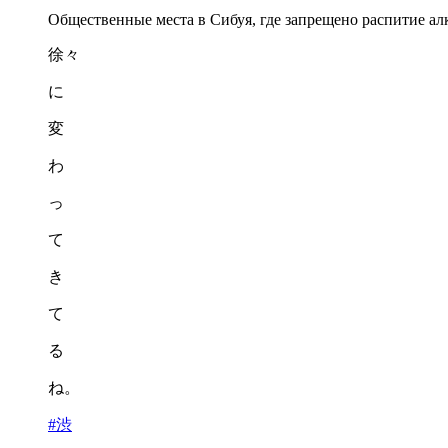
Общественные места в Сибуя, где запрещено распитие алк
徐々
に
変
わ
っ
て
き
て
る
ね。
#渋