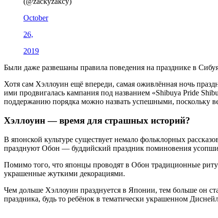
(@zackyzakcy)
October
26,
2019
Были даже развешаны правила поведения на празднике в Сибу
Хотя сам Хэллоуин ещё впереди, самая оживлённая ночь праздн
ими продвигалась кампания под названием «Shibuya Pride Shib
поддержанию порядка можно назвать успешными, поскольку ве
Хэллоуин — время для страшных историй?
В японской культуре существует немало фольклорных рассказов,
празднуют Обон — буддийский праздник поминовения усопши
Помимо того, что японцы проводят в Обон традиционные ритуа
украшенные жуткими декорациями.
Чем дольше Хэллоуин празднуется в Японии, тем больше он ст
праздника, будь то ребёнок в тематически украшенном Диснейл