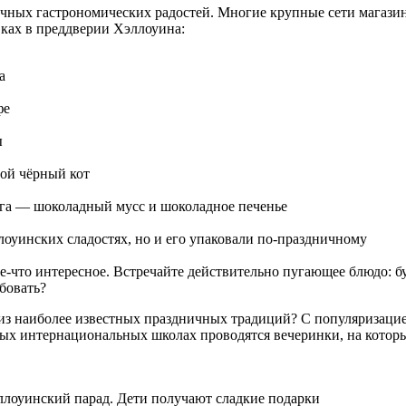
ничных гастрономических радостей. Многие крупные сети магаз
вках в преддверии Хэллоуина:
а
фе
ы
ной чёрный кот
га — шоколадный мусс и шоколадное печенье
ллоуинских сладостях, но и его упаковали по-праздничному
 кое-что интересное. Встречайте действительно пугающее блюдо:
бовать?
 из наиболее известных праздничных традиций? С популяризаци
ных интернациональных школах проводятся вечеринки, на которы
ллоуинский парад. Дети получают сладкие подарки