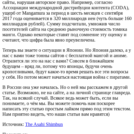
сайты, нарушая авторское право. Например, согласно
Ассоциации международной дистрибуции контента (CODA),
ущерб от Mangamura за период в шесть месяцев с сентября
2017 года оценивается в 320 миллиародв иен (чуть больше 160
миллиардов рублей). Сумму подсчитали, умножив число
посетителей сайта на среднюю рыночную стоимость томика
манги. Однако некоторые ставят под сомнение эту оценку и
считают, что цифра была явно преувеличена.
Теперь вы знаете о ситуации в Японии. Но Япония далеко, а у
нас с вами тоже тонны сайтов с бесплатной мангой и аниме.
Отразится ли это на нас с вами? Совсем в ближайшем
будущем – вряд ли, потому что японцы, будучи очень
кропотливыми, будут какое-то время решать все эти вопросы
у себя. Но потом может начаться настоящая война с пиратами.
В России она уже началась. Но о ней мы расскажем в другой
статье. Возможно, не на сайте, а на личной странице главреда.
Так, на всякий случай. Всякое ведь может быть, если вы
понимаете, о чём мы. Вы можете помочь нам поскорее
написать эту статью простым лайком прямо под этим текстом.
Нам приятно видеть, что наши статьи вам нравятся)
Источник:
The Asahi Shimbun