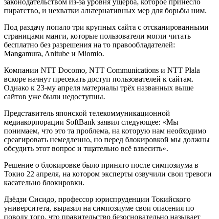
законодательством из-за уровня ущерба, которое принесло
пиратство, и нехватки альтернативных мер для борьбы ним.
Под раздачу попало три крупных сайта с отсканированными
страницами манги, которые пользователи могли читать
бесплатно без разрешения на то правообладателей:
Mangamura, Anitube и Miomio.
Компании NTT Docomo, NTT Communications и NTT Plala
вскоре начнут пресекать доступ пользователей к сайтам.
Однако к 23-му апреля материалы трёх названных выше
сайтов уже были недоступны.
Представитель японской телекоммуникационной
медиакорпорации SoftBank заявил следующее: «Мы
понимаем, что это та проблема, на которую нам необходимо
среагировать немедленно, но перед блокировкой мы должны
обсудить этот вопрос и тщательно всё взвесить».
Решение о блокировке было принято после симпозиума в
Токио 22 апреля, на котором эксперты озвучили свои тревоги
касательно блокировки.
Дзёдзи Сисидо, профессор юриспруденции Токийского
университета, выразил на симпозиуме свои опасения по
поводу того, что правительство безосновательно называет