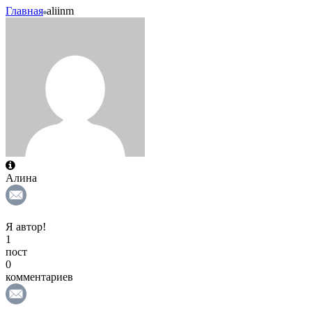
Главная
aliinm
Алина
Я автор!
1
пост
0
комментариев