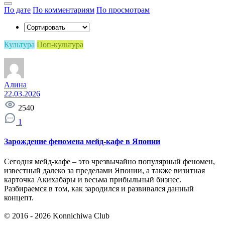
По дате
По комментариям
По просмотрам
Культура
Поп-культура
Алина
22.03.2026
2540
1
Зарождение феномена мейд-кафе в Японии
Сегодня мейд-кафе – это чрезвычайно популярный феномен,
известный далеко за пределами Японии, а также визитная
карточка Акихабары и весьма прибыльный бизнес.
Разбираемся в том, как зародился и развивался данный
концепт.
© 2016 - 2026 Konnichiwa Club