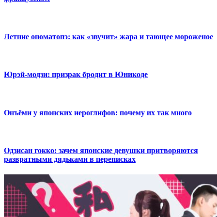
Летние ономатопэ: как «звучит» жара и тающее мороженое
Юрэй-модзи: призрак бродит в Юникоде
Онъёми у японских иероглифов: почему их так много
Одзисан гокко: зачем японские девушки притворяются
развратными дядьками в переписках