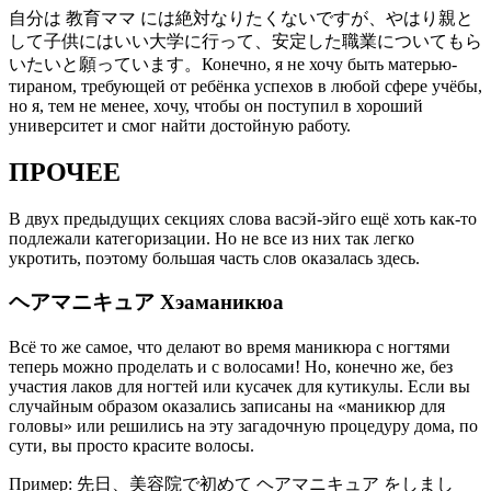
自分は 教育ママ には絶対なりたくないですが、やはり親と
して子供にはいい大学に行って、安定した職業についてもら
いたいと願っています。Конечно, я не хочу быть матерью-
тираном, требующей от ребёнка успехов в любой сфере учёбы,
но я, тем не менее, хочу, чтобы он поступил в хороший
университет и смог найти достойную работу.
ПРОЧЕЕ
В двух предыдущих секциях слова васэй-эйго ещё хоть как-то
подлежали категоризации. Но не все из них так легко
укротить, поэтому большая часть слов оказалась здесь.
ヘアマニキュア Хэаманикюа
Всё то же самое, что делают во время маникюра с ногтями
теперь можно проделать и с волосами! Но, конечно же, без
участия лаков для ногтей или кусачек для кутикулы. Если вы
случайным образом оказались записаны на «маникюр для
головы» или решились на эту загадочную процедуру дома, по
сути, вы просто красите волосы.
Пример: 先日、美容院で初めて ヘアマニキュア をしまし